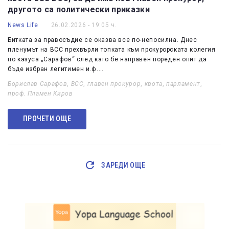
другото са политически приказки
News Life
26.02.2026 - 19:05 ч.
Битката за правосъдие се оказва все по-непосилна. Днес
пленумът на ВСС прехвърли топката към прокурорската колегия
по казуса „Сарафов“ след като бе направен пореден опит да
бъде избран легитимен и.ф.…
Борислав Сарафов
,
ВСС
,
главен прокурор
,
квота
,
парламент
,
проф. Пламен Киров
ПРОЧЕТИ ОЩЕ
ЗАРЕДИ ОЩЕ