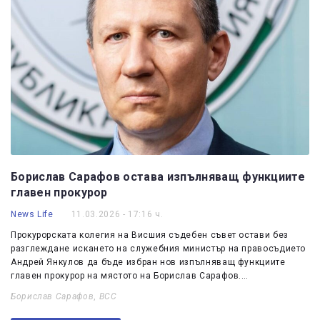
Борислав Сарафов остава изпълняващ функциите
главен прокурор
News Life
11.03.2026 - 17:16 ч.
Прокурорската колегия на Висшия съдебен съвет остави без
разглеждане искането на служебния министър на правосъдието
Андрей Янкулов да бъде избран нов изпълняващ функциите
главен прокурор на мястото на Борислав Сарафов.…
Борислав Сарафов
,
ВСС