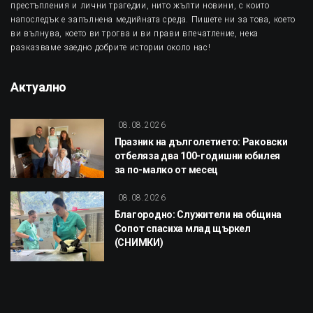
престъпления и лични трагедии, нито жълти новини, с които
напоследък е запълнена медийната среда. Пишете ни за това, което
ви вълнува, което ви трогва и ви прави впечатление, нека
разказваме заедно добрите истории около нас!
Актуално
08.08.2026
Празник на дълголетието: Раковски
отбеляза два 100-годишни юбилея
за по-малко от месец
08.08.2026
Благородно: Служители на община
Сопот спасиха млад щъркел
(СНИМКИ)