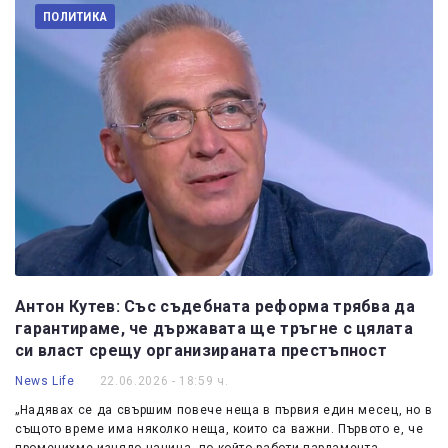
ПОЛИТИКА
Антон Кутев: Със съдебната реформа трябва да
гарантираме, че държавата ще тръгне с цялата
си власт срещу организираната престъпност
News Life
22.06.2026 - 18:59 ч.
„Надявах се да свършим повече неща в първия един месец, но в
същото време има няколко неща, които са важни. Първото е, че