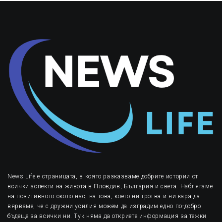
News Life е страницата, в която разказваме добрите истории от
всички аспекти на живота в Пловдив, България и света. Наблягаме
на позитивното около нас, на това, което ни трогва и ни кара да
вярваме, че с дружни усилия можем да изградим едно по-добро
бъдеще за всички ни. Тук няма да откриете информация за тежки