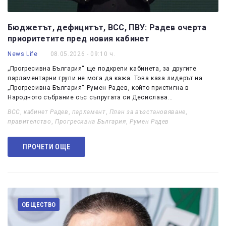
Бюджетът, дефицитът, ВСС, ПВУ: Радев очерта
приоритетите пред новия кабинет
News Life
08.05.2026 - 09:10 ч.
„Прогресивна България“ ще подкрепи кабинета, за другите
парламентарни групи не мога да кажа. Това каза лидерът на
„Прогресивна България“ Румен Радев, който пристигна в
Народното събрание със съпругата си Десислава…
ВСС
,
кабинет Радев
,
парламент
,
План за възстановяване
,
правителство
,
Прогресивна България
,
Румен Радев
ПРОЧЕТИ ОЩЕ
ОБЩЕСТВО