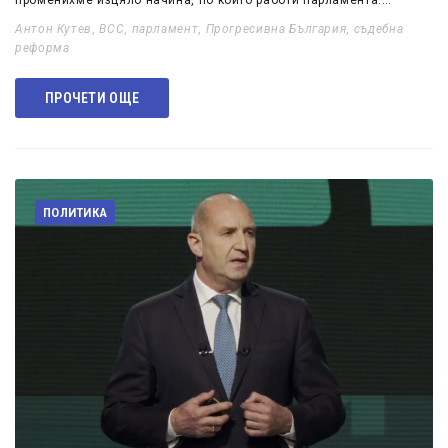
променихме изцяло начина, по който работи парламента.…
Антон Кутев
,
ВСС
,
парламент
,
Прогресивна България
,
съдебна
реформа
ПРОЧЕТИ ОЩЕ
ПОЛИТИКА