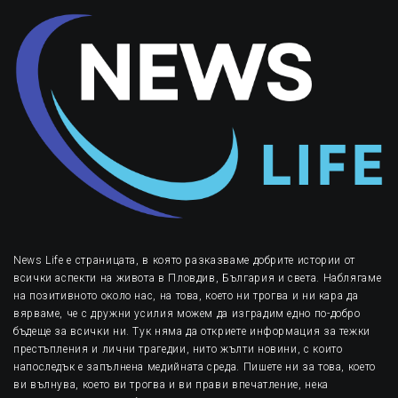
News Life е страницата, в която разказваме добрите истории от
всички аспекти на живота в Пловдив, България и света. Наблягаме
на позитивното около нас, на това, което ни трогва и ни кара да
вярваме, че с дружни усилия можем да изградим едно по-добро
бъдеще за всички ни. Тук няма да откриете информация за тежки
престъпления и лични трагедии, нито жълти новини, с които
напоследък е запълнена медийната среда. Пишете ни за това, което
ви вълнува, което ви трогва и ви прави впечатление, нека