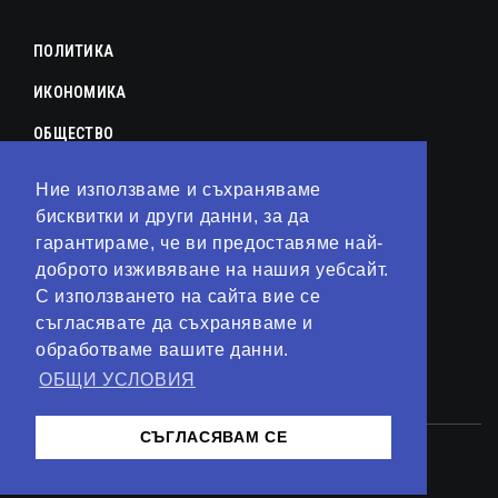
ПОЛИТИКА
ИКОНОМИКА
ОБЩЕСТВО
СПОРТ
Ние използваме и съхраняваме
бисквитки и други данни, за да
КУЛТУРА
гарантираме, че ви предоставяме най-
ЛАЙФСТАЙЛ
доброто изживяване на нашия уебсайт.
С използването на сайта вие се
ТЕХНОЛОГИИ
съгласявате да съхраняваме и
АНАЛИЗИ
обработваме вашите данни.
ОБЩИ УСЛОВИЯ
СВЯТ
СЪГЛАСЯВАМ СЕ
© 2023 – Сайт от
Kirov Invest Group
Контакти
Общи условия