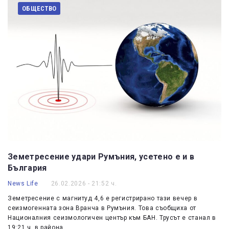
ОБЩЕСТВО
Земетресение удари Румъния, усетено е и в
България
News Life
26.02.2026 - 21:52 ч.
Земетресение с магнитуд 4,6 е регистрирано тази вечер в
сеизмогенната зона Вранча в Румъния. Това съобщиха от
Националния сеизмологичен център към БАН. Трусът е станал в
19:21 ч. в района…