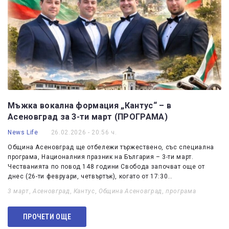
Мъжка вокална формация „Кантус“ – в
Асеновград за 3-ти март (ПРОГРАМА)
News Life
26.02.2026 - 20:56 ч.
Община Асеновград ще отбележи тържествено, със специална
програма, Националния празник на България – 3-ти март.
Честванията по повод 148 години Свобода започват още от
днес (26-ти февруари, четвъртък), когато от 17:30…
3 март
,
Асеновград
,
Кантус
,
Община Асеновград
,
програма
ПРОЧЕТИ ОЩЕ