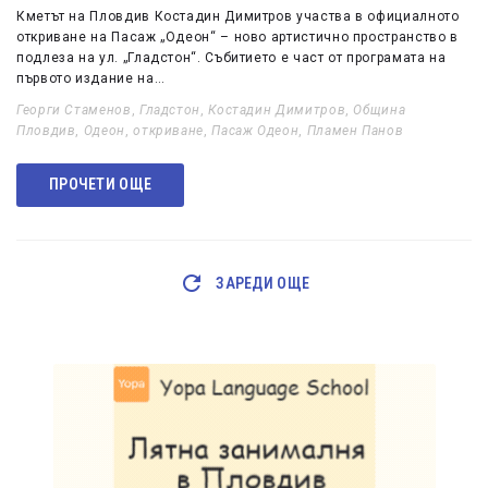
Кметът на Пловдив Костадин Димитров участва в официалното
откриване на Пасаж „Одеон“ – ново артистично пространство в
подлеза на ул. „Гладстон“. Събитието е част от програмата на
първото издание на…
Георги Стаменов
,
Гладстон
,
Костадин Димитров
,
Община
Пловдив
,
Одеон
,
откриване
,
Пасаж Одеон
,
Пламен Панов
ПРОЧЕТИ ОЩЕ
ЗАРЕДИ ОЩЕ