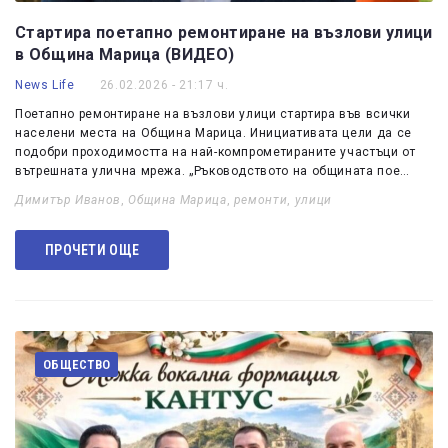
Стартира поетапно ремонтиране на възлови улици
в Община Марица (ВИДЕО)
News Life
26.02.2026 - 21:17 ч.
Поетапно ремонтиране на възлови улици стартира във всички
населени места на Община Марица. Инициативата цели да се
подобри проходимостта на най-компрометираните участъци от
вътрешната улична мрежа. „Ръководството на общината пое…
Димитър Иванов
,
Община Марица
,
ремонти
,
улици
ПРОЧЕТИ ОЩЕ
ОБЩЕСТВО