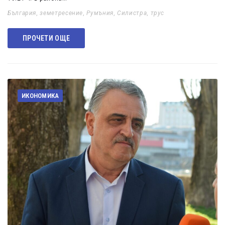
България
,
земетресение
,
Румъния
,
Силистра
,
трус
ПРОЧЕТИ ОЩЕ
ИКОНОМИКА