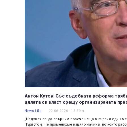
Антон Кутев: Със съдебната реформа тряб
цялата си власт срещу организираната пр
News Life
22.06.2026 - 18:59 ч.
„Надявах се да свършим повече неща в първия един мес
Първото е, че променихме изцяло начина, по който раб