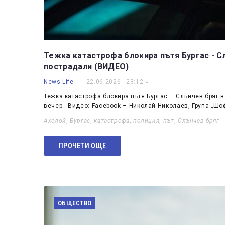
Тежка катастрофа блокира пътя Бургас - С
пострадали (ВИДЕО)
News Life
22.06.2026 - 23:12 ч.
Тежка катастрофа блокира пътя Бургас – Слънчев бряг в
вечер. Видео: Facebook – Николай Николаев, Група „Ш
Ахелой
,
Бургас
,
катастрофа
,
полиция
,
път
,
Слънчев бряг
ПРОЧЕТИ ОЩЕ
ОБЩЕСТВО