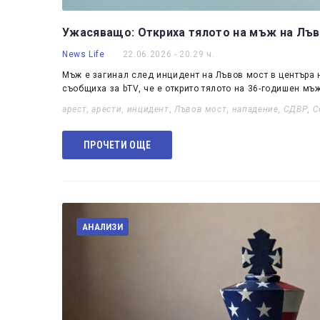
Ужасяващо: Откриха тялото на мъж на Лъво
News Life
22.06.2026 - 20:29 ч.
Мъж е загинал след инцидент на Лъвов мост в центъра 
съобщиха за bTV, че е открито тялото на 36-годишен мъж
арест
,
арести
,
инцидент
,
Лъвов мост
,
нападение
,
СДВР
,
С
ПРОЧЕТИ ОЩЕ
АНАЛИЗИ