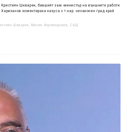
Кристиян Шкварек, бившият зам.-министър на външните работи
Харизанов коментираха казуса с т.нар. незаконен град край
истиян Шкварек
,
Милен Керемедчиев
,
САЩ