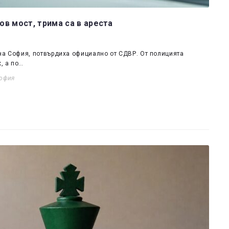
в мост, трима са в ареста
на София, потвърдиха официално от СДВР. От полицията
, а по…
офия