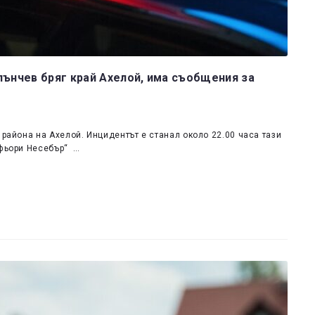
лънчев бряг край Ахелой, има съобщения за
 района на Ахелой. Инцидентът е станал около 22.00 часа тази
офьори Несебър“ …