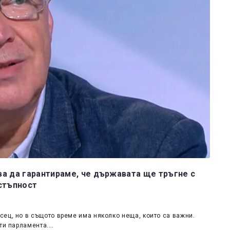
ва да гарантираме, че държавата ще тръгне с
естъпност
ец, но в същото време има няколко неща, които са важни.
оти парламента.…