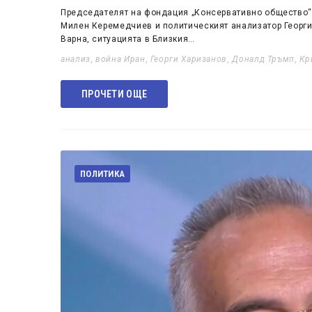
Председателят на фондация „Консервативно общество“ 
Милен Керемедчиев и политическият анализатор Георги 
Варна, ситуацията в Близкия…
анализ
,
война Иран
,
Георги Харизанов
,
Доналд Тръмп
,
Кр
ПРОЧЕТИ ОЩЕ
ПОЛИТИКА