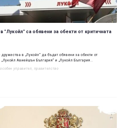
в "Лукойл" са обявени за обекти от критичната
 дружества в „Лукойл“ да бъдат обявени за обекти от
а „Лукойл Авиейшън България“ и „Лукойл България…
,
особен управител
,
правителство