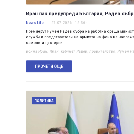
Иран пак предупреди България, Радев събр
News Life
27.07.2026 - 15:36 ч.
Премиерът Румен Радев събра на работна среща министр
служби и представители на армията на фона на напреж
самолети-цистерни…
война Иран
,
Иран
,
кабинет Радев
,
правителство
,
Румен Р
ПРОЧЕТИ ОЩЕ
ПОЛИТИКА