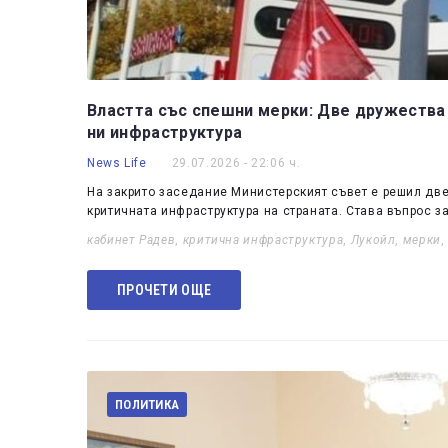
Властта със спешни мерки: Две дружества 
ни инфраструктура
News Life
29.07.2026 - 22:06 ч.
На закрито заседание Министерският съвет е решил две
критичната инфраструктура на страната. Става въпрос з
кабинет Радев
,
критична инфраструктура
,
Лукойл
,
мерки
ПРОЧЕТИ ОЩЕ
ПОЛИТИКА