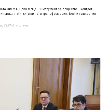
емата СИГМА. Един мощен инструмент за обществен контрол
 иновациите и дигиталната трансформация. Всеки гражданин
ев
,
СИГМА
,
система