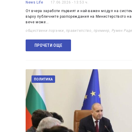
News Life
17.06.2026 - 13:53 ч.
От вчера заработи първият и най-важен модул на сист
върху публичните разпореждания на Министерството на
вече може…
обществени поръчки
,
правителство
,
премиер
,
Румен Рад
ПРОЧЕТИ ОЩЕ
ПОЛИТИКА