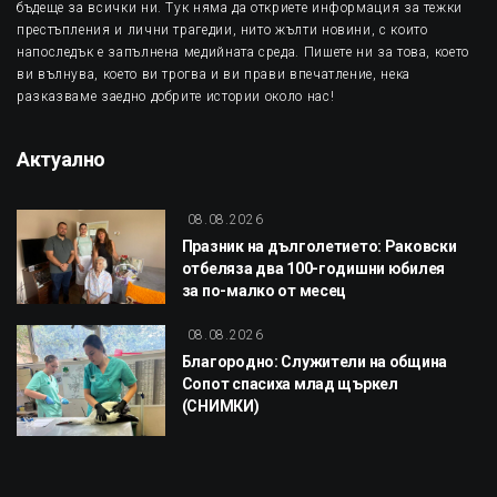
бъдеще за всички ни. Тук няма да откриете информация за тежки
престъпления и лични трагедии, нито жълти новини, с които
напоследък е запълнена медийната среда. Пишете ни за това, което
ви вълнува, което ви трогва и ви прави впечатление, нека
разказваме заедно добрите истории около нас!
Актуално
08.08.2026
Празник на дълголетието: Раковски
отбеляза два 100-годишни юбилея
за по-малко от месец
08.08.2026
Благородно: Служители на община
Сопот спасиха млад щъркел
(СНИМКИ)