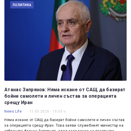
ПОЛИТИКА
Атанас Запрянов: Няма искане от САЩ да базират
бойни самолети и личен състав за операцията
срещу Иран
News Life
11.03.2026 - 19:33 ч.
Няма искане от САЩ да базират бойни самолети и личен състав
за операцията срещу Иран. Това заяви служебният министър на