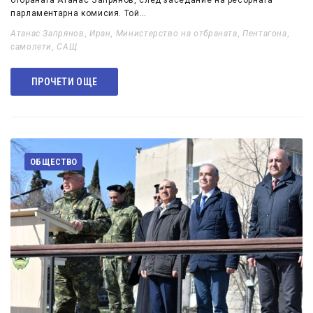
отбраната Атанас Запрянов, след заседание на ресорната
парламентарна комисия. Той…
Атанас Запрянов
,
Иран
,
Министерство на отбраната
,
Пентагона
,
самолети
,
САЩ
ПРОЧЕТИ ОЩЕ
ОБЩЕСТВО