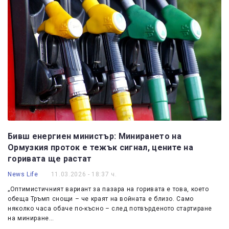
Бивш енергиен министър: Минирането на
Ормузкия проток е тежък сигнал, цените на
горивата ще растат
News Life
11.03.2026 - 18:37 ч.
„Оптимистичният вариант за пазара на горивата е това, което
обеща Тръмп снощи – че краят на войната е близо. Само
няколко часа обаче по-късно – след потвърденото стартиране
на миниране…