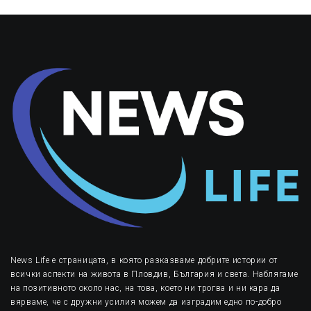
News Life е страницата, в която разказваме добрите истории от
всички аспекти на живота в Пловдив, България и света. Наблягаме
на позитивното около нас, на това, което ни трогва и ни кара да
вярваме, че с дружни усилия можем да изградим едно по-добро