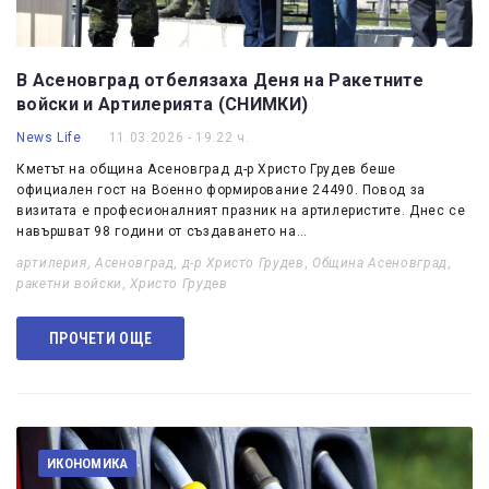
В Асеновград отбелязаха Деня на Ракетните
войски и Артилерията (СНИМКИ)
News Life
11.03.2026 - 19:22 ч.
Кметът на община Асеновград д-р Христо Грудев беше
официален гост на Военно формирование 24490. Повод за
визитата е професионалният празник на артилеристите. Днес се
навършват 98 години от създаването на…
артилерия
,
Асеновград
,
д-р Христо Грудев
,
Община Асеновград
,
ракетни войски
,
Христо Грудев
ПРОЧЕТИ ОЩЕ
ИКОНОМИКА