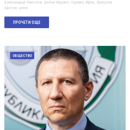
Александър Николов
,
война Израел
,
горива
,
Иран
,
Ормузки
проток
,
цени
ПРОЧЕТИ ОЩЕ
ОБЩЕСТВО