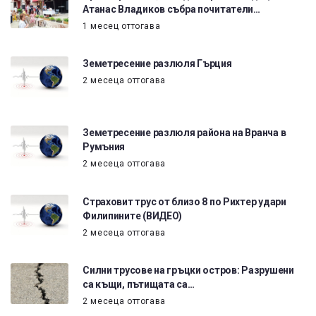
Атанас Владиков събра почитатели…
1 месец оттогава
Земетресение разлюля Гърция
2 месеца оттогава
Земетресение разлюля района на Вранча в
Румъния
2 месеца оттогава
Страховит трус от близо 8 по Рихтер удари
Филипините (ВИДЕО)
2 месеца оттогава
Силни трусове на гръцки остров: Разрушени
са къщи, пътищата са…
2 месеца оттогава