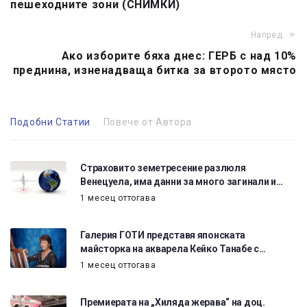
пешеходните зони (СНИМКИ)
Напред
Ако изборите бяха днес: ГЕРБ с над 10%
преднина, изненадваща битка за второто място
Подобни Статии
Повече от Автора
Страховито земетресение разлюля
Венецуела, има данни за много загинали и…
1 месец оттогава
Галерия ГОТИ представя японската
майсторка на акварела Кейко Танабе с…
1 месец оттогава
Премиерата на „Хиляда жерава“ на доц.