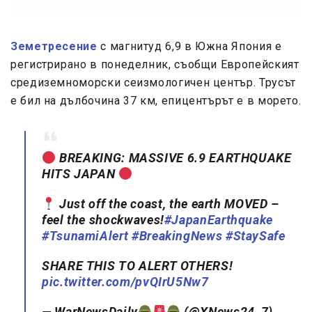
Земетресение
с магнитуд 6,9 в Южна Япония е
регистрирано в понеделник, съобщи Европейският
средиземноморски сеизмологичен център. Трусът
е бил на дълбочина 37 км, епицентърът е в морето.
BREAKING: MASSIVE 6.9 EARTHQUAKE
HITS JAPAN
Just off the coast, the earth MOVED –
feel the shockwaves!
#JapanEarthquake
#TsunamiAlert
#BreakingNews
#StaySafe
SHARE THIS TO ALERT OTHERS!
pic.twitter.com/pvQIrU5Nw7
— WarNewsDaily
(@XNews24_7)