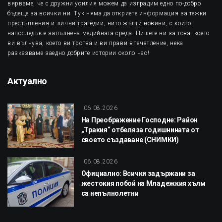
вярваме, че с дружни усилия можем да изградим едно по-добро
бъдеще за всички ни. Тук няма да откриете информация за тежки
престъпления и лични трагедии, нито жълти новини, с които
напоследък е запълнена медийната среда. Пишете ни за това, което
ви вълнува, което ви трогва и ви прави впечатление, нека
разказваме заедно добрите истории около нас!
Актуално
06.08.2026
На Преображение Господне: Район
„Тракия“ отбеляза годишнината от
своето създаване (СНИМКИ)
06.08.2026
Официално: Всички задържани за
жестокия побой на Младежкия хълм
са непълнолетни