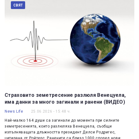
СВЯТ
Страховито земетресение разлюля Венецуела,
има данни за много загинали и ранени (ВИДЕО)
News Life
25.06.2026 - 15:48 ч.
Най-малко 164 души са загинали до момента при силните
земетресенията, които разлюляха Венецуела, съобщи
изпълняващата длъжността президент Делси Родригес,
цитирана от Ройтерс. Ранените са близо 1000 според нови