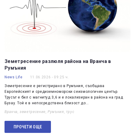
Земетресение разлюля района на Вранча в
Румъния
News Life
11.06.2026 - 09:25 ч.
Земетресение е регистрирано в Румъния, съобщава
Европейският и средиземноморски сеизмологичен център.
Трусът е бил с магнитуд 3,6 и е локализиран в района на град
Бузау. Той е в непосредствена близост до…
Вранча
,
земетресение
,
Румъния
,
трус
ПРОЧЕТИ ОЩЕ