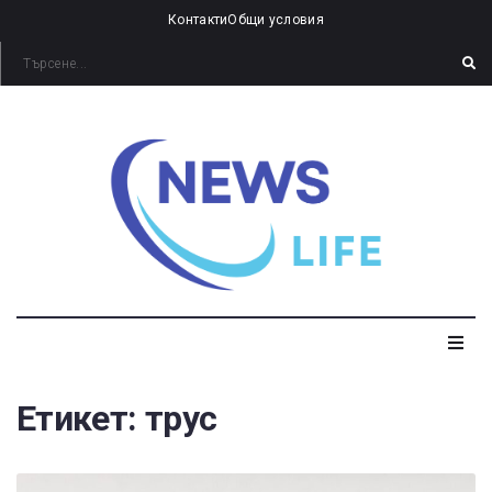
Контакти
Общи условия
Етикет:
трус