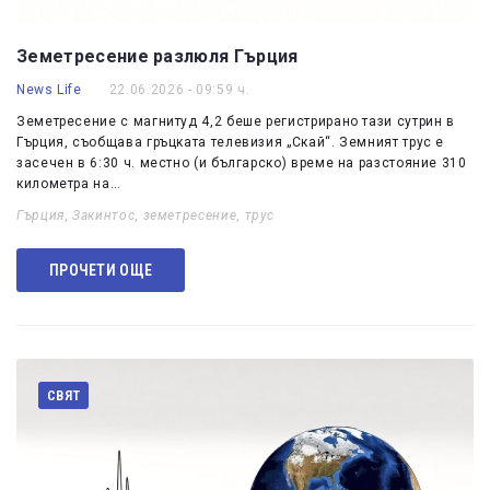
Земетресение разлюля Гърция
News Life
22.06.2026 - 09:59 ч.
Земетресение с магнитуд 4,2 беше регистрирано тази сутрин в
Гърция, съобщава гръцката телевизия „Скай“. Земният трус е
засечен в 6:30 ч. местно (и българско) време на разстояние 310
километра на…
Гърция
,
Закинтос
,
земетресение
,
трус
ПРОЧЕТИ ОЩЕ
СВЯТ