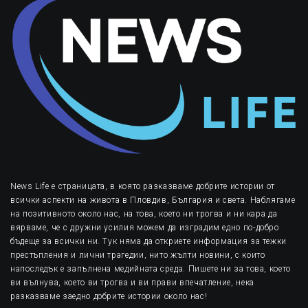
News Life е страницата, в която разказваме добрите истории от
всички аспекти на живота в Пловдив, България и света. Наблягаме
на позитивното около нас, на това, което ни трогва и ни кара да
вярваме, че с дружни усилия можем да изградим едно по-добро
бъдеще за всички ни. Тук няма да откриете информация за тежки
престъпления и лични трагедии, нито жълти новини, с които
напоследък е запълнена медийната среда. Пишете ни за това, което
ви вълнува, което ви трогва и ви прави впечатление, нека
разказваме заедно добрите истории около нас!