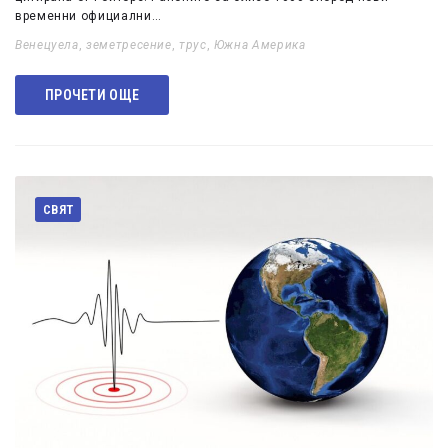
временни официални…
Венецуела
,
земетресение
,
трус
,
Южна Америка
ПРОЧЕТИ ОЩЕ
СВЯТ