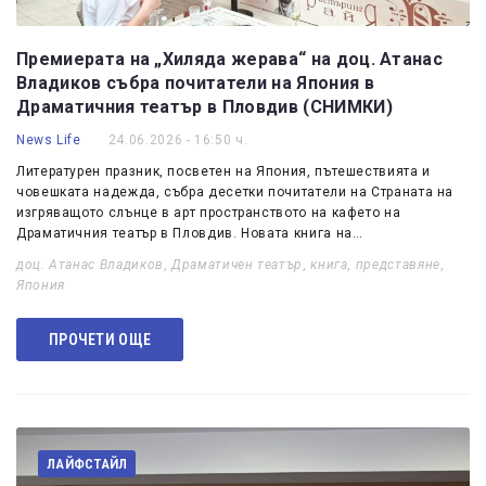
Премиерата на „Хиляда жерава“ на доц. Атанас
Владиков събра почитатели на Япония в
Драматичния театър в Пловдив (СНИМКИ)
News Life
24.06.2026 - 16:50 ч.
Литературен празник, посветен на Япония, пътешествията и
човешката надежда, събра десетки почитатели на Страната на
изгряващото слънце в арт пространството на кафето на
Драматичния театър в Пловдив. Новата книга на…
доц. Атанас Владиков
,
Драматичен театър
,
книга
,
представяне
,
Япония
ПРОЧЕТИ ОЩЕ
ЛАЙФСТАЙЛ