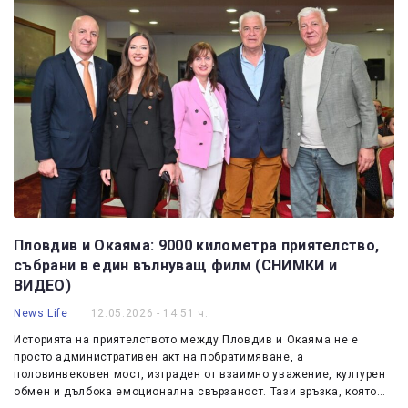
Пловдив и Окаяма: 9000 километра приятелство,
събрани в един вълнуващ филм (СНИМКИ и
ВИДЕО)
News Life
12.05.2026 - 14:51 ч.
Историята на приятелството между Пловдив и Окаяма не е
просто административен акт на побратимяване, а
половинвековен мост, изграден от взаимно уважение, културен
обмен и дълбока емоционална свързаност. Тази връзка, която…