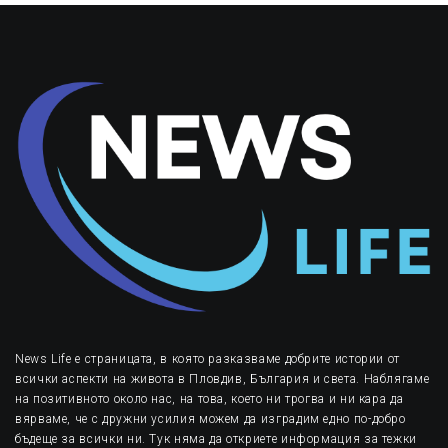
News Life е страницата, в която разказваме добрите истории от
всички аспекти на живота в Пловдив, България и света. Наблягаме
на позитивното около нас, на това, което ни трогва и ни кара да
вярваме, че с дружни усилия можем да изградим едно по-добро
бъдеще за всички ни. Тук няма да откриете информация за тежки