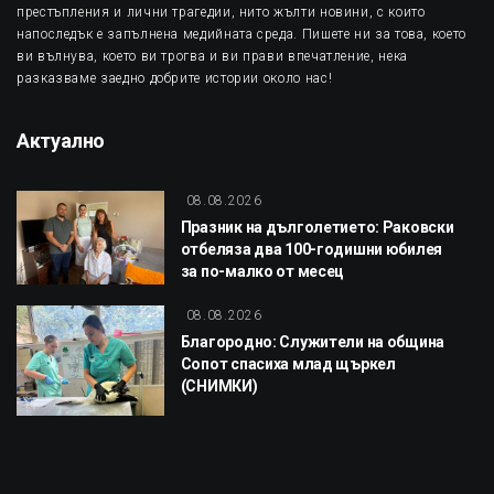
престъпления и лични трагедии, нито жълти новини, с които
напоследък е запълнена медийната среда. Пишете ни за това, което
ви вълнува, което ви трогва и ви прави впечатление, нека
разказваме заедно добрите истории около нас!
Актуално
08.08.2026
Празник на дълголетието: Раковски
отбеляза два 100-годишни юбилея
за по-малко от месец
08.08.2026
Благородно: Служители на община
Сопот спасиха млад щъркел
(СНИМКИ)