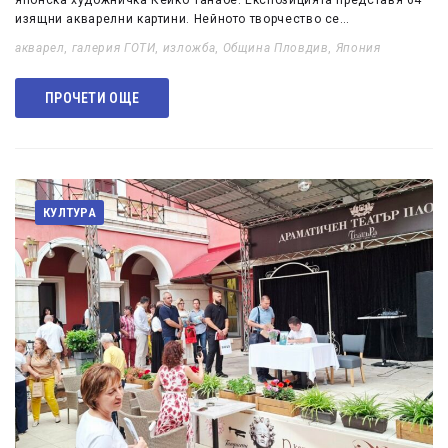
японска художничка Кейко Танабе. Експозицията представя 64
изящни акварелни картини. Нейното творчество се…
акварел
,
галерия ГОТИ
,
изложба
,
Община Пловдив
,
Япония
ПРОЧЕТИ ОЩЕ
КУЛТУРА