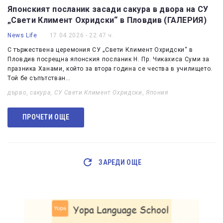
Японският посланик засади сакура в двора на СУ
„Свети Климент Охридски“ в Пловдив (ГАЛЕРИЯ)
News Life
17.04.2026 - 22:47 ч.
С тържествена церемония СУ „Свети Климент Охридски“ в
Пловдив посрещна японския посланик Н. Пр. Чикахиса Суми за
празника Ханами, който за втора година се чества в училището.
Той бе съпътстван…
дърво
,
сакура
,
СУ Свети Климент Охридски
,
Япония
ПРОЧЕТИ ОЩЕ
ЗАРЕДИ ОЩЕ