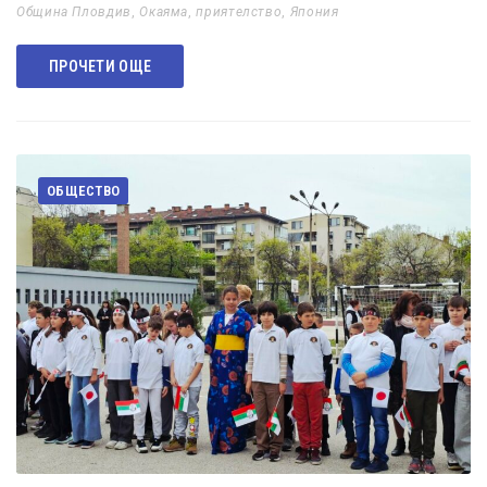
Община Пловдив
,
Окаяма
,
приятелство
,
Япония
ПРОЧЕТИ ОЩЕ
ОБЩЕСТВО