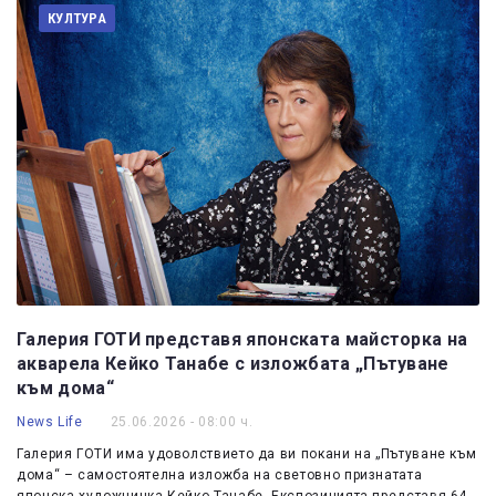
КУЛТУРА
Галерия ГОТИ представя японската майсторка на
акварела Кейко Танабе с изложбата „Пътуване
към дома“
News Life
25.06.2026 - 08:00 ч.
Галерия ГОТИ има удоволствието да ви покани на „Пътуване към
дома“ – самостоятелна изложба на световно признатата