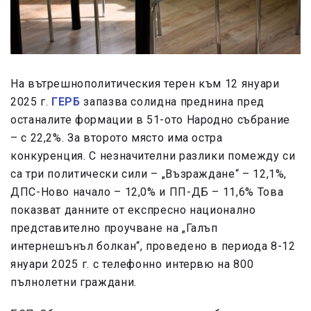
На вътрешнополитическия терен към 12 януари
2025 г.
ГЕРБ
запазва солидна преднина пред
останалите формации в 51-ото Народно събрание
– с 22,2%. За второто място има остра
конкуренция. С незначителни разлики помежду си
са три политически сили – „Възраждане“ – 12,1%,
ДПС-Ново начало – 12,0% и ПП-ДБ – 11,6% Това
показват данните от експресно национално
представително проучване на „Галъп
интернешънъл болкан“, проведено в периода 8-12
януари 2025 г. с телефонно интервю на 800
пълнолетни граждани.