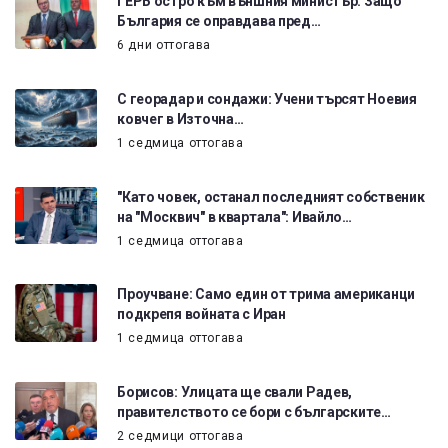
ГЕРБ остро към външния министър: Защо
България се оправдава пред…
6 дни оттогава
С георадар и сондажи: Учени търсят Ноевия
ковчег в Източна…
1 седмица оттогава
"Като човек, останал последният собственик
на "Москвич" в квартала": Ивайло…
1 седмица оттогава
Проучване: Само един от трима американци
подкрепя войната с Иран
1 седмица оттогава
Борисов: Улицата ще свали Радев,
правителството се бори с българските…
2 седмици оттогава