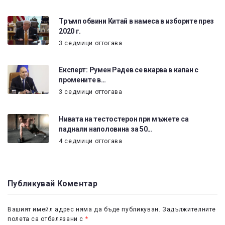
Тръмп обвини Китай в намеса в изборите през
2020 г.
3 седмици оттогава
Експерт: Румен Радев се вкарва в капан с
промените в…
3 седмици оттогава
Нивата на тестостерон при мъжете са
паднали наполовина за 50…
4 седмици оттогава
Публикувай Коментар
Вашият имейл адрес няма да бъде публикуван.
Задължителните
полета са отбелязани с
*