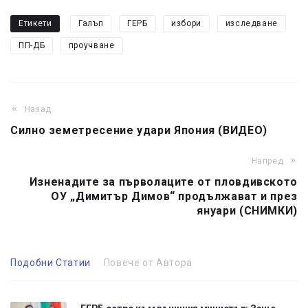
Етикети
Галъп
ГЕРБ
избори
изследване
ПП-ДБ
проучване
Назад
Силно земетресение удари Япония (ВИДЕО)
Напред
Изненадите за първолаците от пловдивското
ОУ „Димитър Димов“ продължават и през
януари (СНИМКИ)
Подобни Статии
Повече от Автора