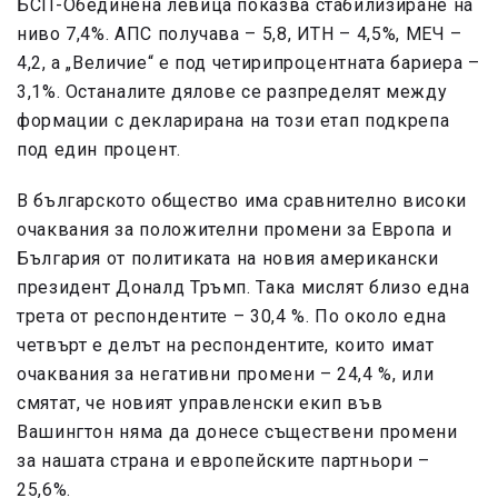
БСП-Обединена левица показва стабилизиране на
ниво 7,4%. АПС получава – 5,8, ИТН – 4,5%, МЕЧ –
4,2, а „Величие“ е под четирипроцентната бариера –
3,1%. Останалите дялове се разпределят между
формации с декларирана на този етап подкрепа
под един процент.
В българското общество има сравнително високи
очаквания за положителни промени за Европа и
България от политиката на новия американски
президент Доналд Тръмп. Така мислят близо една
трета от респондентите – 30,4 %. По около една
четвърт е делът на респондентите, които имат
очаквания за негативни промени – 24,4 %, или
смятат, че новият управленски екип във
Вашингтон няма да донесе съществени промени
за нашата страна и европейските партньори –
25,6%.