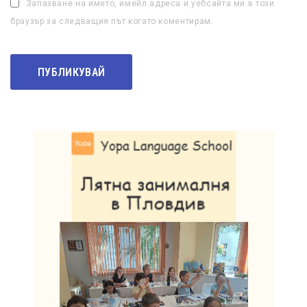
Запазване на името, имейл адреса и уебсайта ми в този
браузър за следващия път когато коментирам.