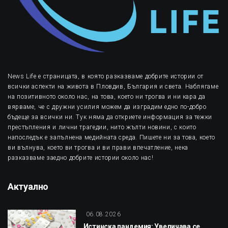
News Life е страницата, в която разказваме добрите истории от
всички аспекти на живота в Пловдив, България и света. Наблягаме
на позитивното около нас, на това, което ни трогва и ни кара да
вярваме, че с дружни усилия можем да изградим едно по-добро
бъдеще за всички ни. Тук няма да откриете информация за тежки
престъпления и лични трагедии, нито жълти новини, с които
напоследък е запълнена медийната среда. Пишете ни за това, което
ви вълнува, което ви трогва и ви прави впечатление, нека
разказваме заедно добрите истории около нас!
Актуално
06.08.2026
Истинска пандемия: Увеличава се