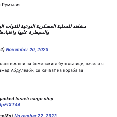
и Румъния.
مشاهد للعملية العسكرية النوعية للقوات البح
والسيطرة عليها واقتيادها إلى ا
MY1444)
November 20, 2023
исши военни на йеменските бунтовници, начело с
ад Абдулнаби, се качват на кораба за
acked Israeli cargo ship
C8pEfXT4A
col8s)
November 22, 2023