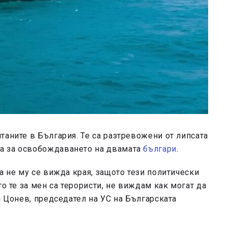
таните в България. Те са разтревожени от липсата
а за освобождаването на двамата
българи
.
а не му се вижда края, защото тези политически
то те за мен са терористи, не виждам как могат да
н Цонев, председател на УС на Българската