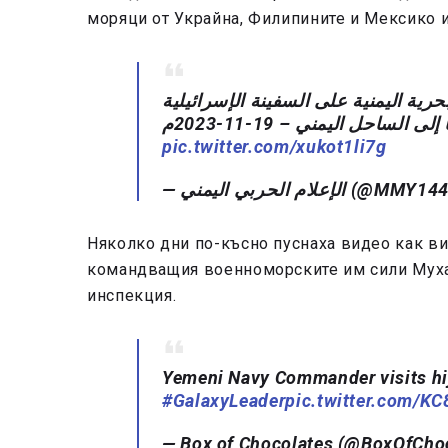
моряци от Украйна, Филипините и Мексико 
رية اليمنية على السفينة الإسرائيلية
لساحل اليمني – 19-11-2023م
pic.twitter.com/xukot1li7g
— الإعلام الحربي اليمني (@M
Няколко дни по-късно пуснаха видео как в
командващия военноморските им сили Мухам
инспекция.
Yemeni Navy Commander visits hij
#GalaxyLeader
pic.twitter.com/K
— Box of Chocolates (@BoxOfCho