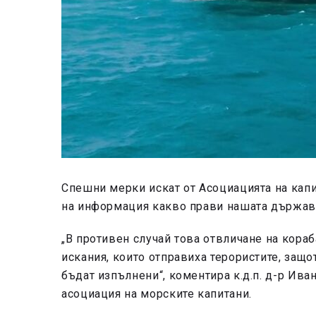
Спешни мерки искат от Асоциацията на капи
на информация какво прави нашата държав
„В противен случай това отвличане на кораб
искания, които отправиха терористите, защо
бъдат изпълнени“, коментира к.д.п. д-р Ива
асоциация на морските капитани.