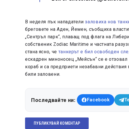
В неделя пък нападатели
заловиха нов танк
бреговете на Аден, Йемен, съобщиха власти
„Сентръл парк“, плаващ под флага на Либер
собственик Zodiac Maritime и частната разу
стана ясно, че
танкерът е бил освободен сл
ескадрен миноносец „Мейсън“ се е отзовал 
кораб и са предприети незабавни действия 
били заловени.
Последвайте ни:
Facebook
T
ПУБЛИКУВАЙ КОМЕНТАР