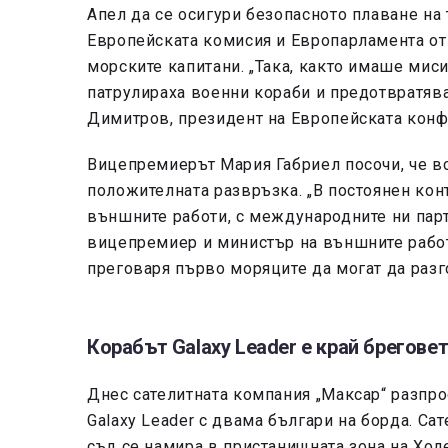
Апел да се осигури безопасното плаване на
Европейската комисия и Европарламента от
морските капитани. „Така, както имаше миси
патрулираха военни кораби и предотвратяв
Димитров, президент на Европейската конф
Вицепремиерът Мария Габриел посочи, че в
положителната развръзка. „В постоянен кон
външните работи, с международните ни парт
вицепремиер и министър на външните работ
преговаря първо моряците да могат да разг
Корабът Galaxy Leader е край брегове
Днес сателитната компания „Максар“ разпро
Galaxy Leader с двама българи на борда. Са
съд се намира в пристанищната зона на Ход