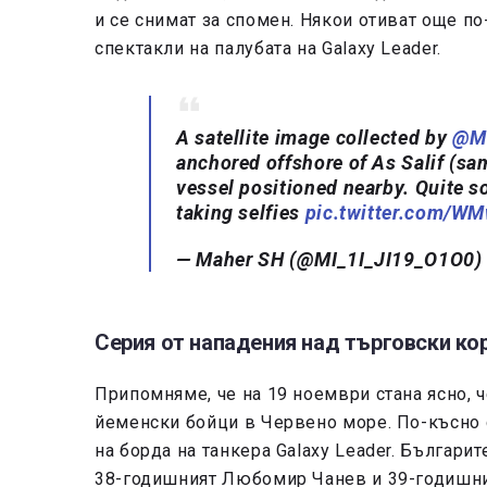
и се снимат за спомен. Някои отиват още по
спектакли на палубата на Galaxy Leader.
A satellite image collected by
@M
anchored offshore of As Salif (sa
vessel positioned nearby. Quite s
taking selfies
pic.twitter.com/W
— Maher SH (@MI_1I_JI19_O1O0
Серия от нападения над търговски ко
Припомняме, че на 19 ноември стана ясно, 
йеменски бойци в Червено море. По-късно с
на борда на танкера Galaxy Leader. Българи
38-годишният Любомир Чанев и 39-годишни