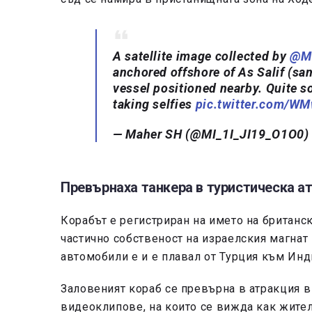
A satellite image collected by
@M
anchored offshore of As Salif (sa
vessel positioned nearby. Quite s
taking selfies
pic.twitter.com/W
— Maher SH (@MI_1I_JI19_O1O0
Превърнаха танкера в туристическа а
Корабът е регистриран на името на британс
частично собственост на израелския магнат
автомобили е и е плавал от Турция към Инд
Заловеният кораб се превърна в атракция в
видеоклипове, на които се вижда как жители