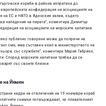
 търговски кораби в района изпратиха до
 европейската конфедерация на асоциациите на
я на ЕС и НАТО в Аденския залив, където
аха нападения на пирати“, коментира Димитър
едерация на асоциациите на морските капитани.
сяко публично говорене може да попречи на
такт сме, има съставен екип в министерството на
ньори, със службите“, коментира Мария Габриел,
и. Според морските капитани трябва да се
оварят със своите близки.
те на Йемен
страни кадри на отвлечения на 19 ноември кораб
телитните снимки потвърждават, че плавателният
ейда, Йемен.