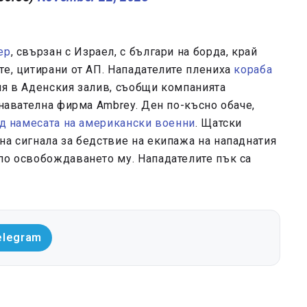
ер
, свързан с Израел, с българи на борда, край
те, цитирани от АП. Нападателите плениха
кораба
ия в Аденския залив, съобщи компанията
знавателна фирма Ambrey. Ден по-късно обаче,
ед намесата на американски военни
. Щатски
на сигнала за бедствие на екипажа на нападнатия
по освобождаването му. Нападателите пък са
elegram