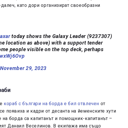
-далеч, като дори организират своеобразни
axar
today shows the Galaxy Leader (9237307)
me location as above) with a support tender
ome people visible on the top deck, perhaps
MwxWj6Ovp
)
November 29, 2023
раби
че
кораб с българи на борда е бил отвлечен
от
е появиха и кадри от десанта на йеменските хути
те на борда са капитанът и помощник-капитанът –
ят Данаил Веселинов. В екипажа има също