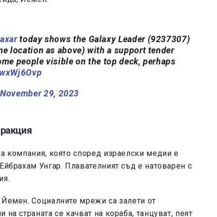
axar
today shows the Galaxy Leader (9237307)
me location as above) with a support tender
ome people visible on the top deck, perhaps
MwxWj6Ovp
)
November 29, 2023
тракция
ка компания, която според израелски медии е
 Ейбрахам Унгар. Плавателният съд е натоварен с
ия.
 Йемен. Социалните мрежи са залети от
 на страната се качват на кораба, танцуват, пеят