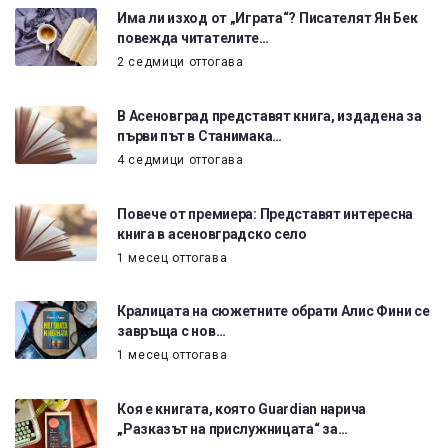
Има ли изход от „Играта“? Писателят Ян Бек
повежда читателите…
2 седмици оттогава
В Асеновград представят книга, издадена за
първи път в Станимака…
4 седмици оттогава
Повече от премиера: Представят интересна
книга в асеновградско село
1 месец оттогава
Кралицата на сюжетните обрати Алис Фини се
завръща с нов…
1 месец оттогава
Коя е книгата, която Guardian нарича
„Разказът на прислужницата“ за…