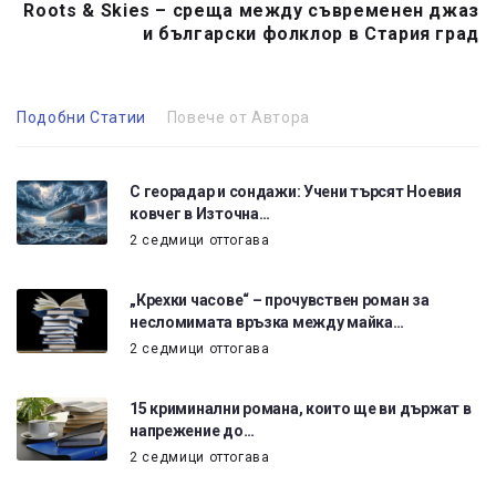
Roots & Skies – среща между съвременен джаз
и български фолклор в Стария град
Подобни Статии
Повече от Автора
С георадар и сондажи: Учени търсят Ноевия
ковчег в Източна…
2 седмици оттогава
„Крехки часове“ – прочувствен роман за
несломимата връзка между майка…
2 седмици оттогава
15 криминални романа, които ще ви държат в
напрежение до…
2 седмици оттогава