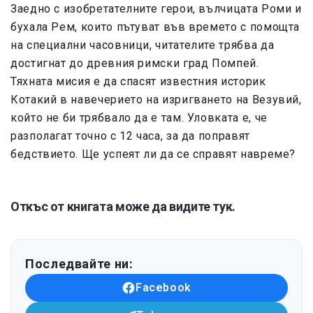
Заедно с изобретателните герои, вълчицата Роми и
бухала Рем, които пътуват във времето с помощта
на специални часовници, читателите трябва да
достигнат до древния римски град Помпей.
Тяхната мисия е да спасят известния историк
Котакий в навечерието на изригването на Везувий,
който не би трябвало да е там. Уловката е, че
разполагат точно с 12 часа, за да поправят
бедствието. Ще успеят ли да се справят навреме?
Откъс от книгата може да видите тук.
Последвайте ни:
Facebook