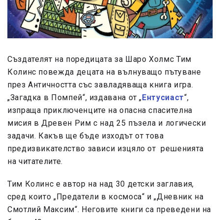
Създателят на поредицата за Шаро Холмс Тим
Колинс повежда децата на вълнуващо пътуване
през Античността със завладяваща книга игра.
„Загадка в Помпей“, издавана от „
Ентусиаст
“,
изпраща приключенците на опасна спасителна
мисия в Древен Рим с над 25 пъзела и логически
задачи. Какъв ще бъде изходът от това
предизвикателство зависи изцяло от решенията
на читателите.
Тим Колинс е автор на над 30 детски заглавия,
сред които „Предатели в космоса“ и „Дневник на
Смотлий Максим“. Неговите книги са преведени на