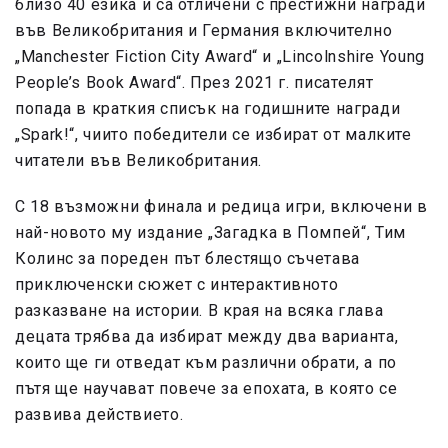
близо 40 езика и са отличени с престижни награди
във Великобритания и Германия включително
„Manchester Fiction City Award“ и „Lincolnshire Young
People’s Book Award“. През 2021 г. писателят
попада в краткия списък на годишните награди
„Spark!“, чиито победители се избират от малките
читатели във Великобритания.
С 18 възможни финала и редица игри, включени в
най-новото му издание „Загадка в Помпей“, Тим
Колинс за пореден път блестящо съчетава
приключенски сюжет с интерактивното
разказване на истории. В края на всяка глава
децата трябва да избират между два варианта,
които ще ги отведат към различни обрати, а по
пътя ще научават повече за епохата, в която се
развива действието.