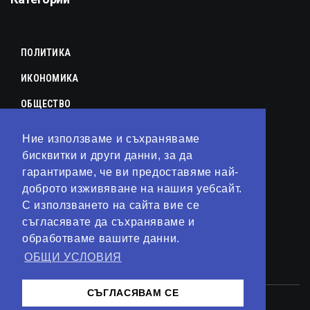
ПОЛИТИКА
ИКОНОМИКА
ОБЩЕСТВО
СПОРТ
Ние използваме и съхраняваме
КУЛТУРА
бисквитки и други данни, за да
гарантираме, че ви предоставяме най-
ЛАЙФСТАЙЛ
доброто изживяване на нашия уебсайт.
С използването на сайта вие се
ТЕХНОЛОГИИ
съгласявате да съхраняваме и
АНАЛИЗИ
обработваме вашите данни.
ОБЩИ УСЛОВИЯ
СВЯТ
СЪГЛАСЯВАМ СЕ
© 2023 – Сайт от
Kirov Invest Group