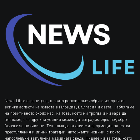
News Life е страницата, в която разказваме добрите истории от
всички аспекти на живота в Пловдив, България и света. Наблягаме
на позитивното около нас, на това, което ни трогва и ни кара да
вярваме, че с дружни усилия можем да изградим едно по-добро
бъдеще за всички ни. Тук няма да откриете информация за тежки
престъпления и лични трагедии, нито жълти новини, с които
напоследък е запълнена медийната среда. Пишете ни за това, което