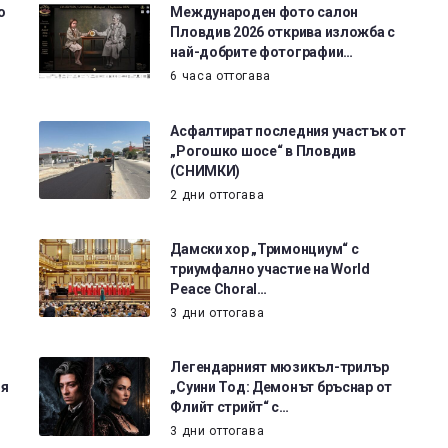
о
Международен фото салон
Пловдив 2026 открива изложба с
най-добрите фотографии…
6 часа оттогава
Асфалтират последния участък от
„Рогошко шосе“ в Пловдив
(СНИМКИ)
2 дни оттогава
Дамски хор „Тримонциум“ с
триумфално участие на World
Peace Choral…
3 дни оттогава
Легендарният мюзикъл-трилър
ия
„Суини Тод: Демонът бръснар от
Флийт стрийт“ с…
3 дни оттогава