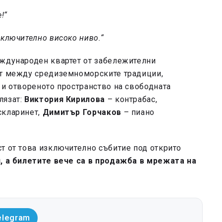
!“
зключително високо ниво.“
еждународен квартет от забележителни
ст между средиземноморските традиции,
 и отвореното пространство на свободната
лязат:
Виктория Кирилова
– контрабас,
скларинет,
Димитър Горчаков
– пиано
т от това изключително събитие под открито
, а билетите вече са в продажба в мрежата на
elegram