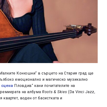
„Малките Конюшни“ в сърцето на Стария град ще
 дълбоко емоционално и магическо музикално
 сцена
Пловдив“ кани почитателите на
премиерата на албума
Roots & Skies
(Da Vinci Jazz,
 квартет, воден от басистката и