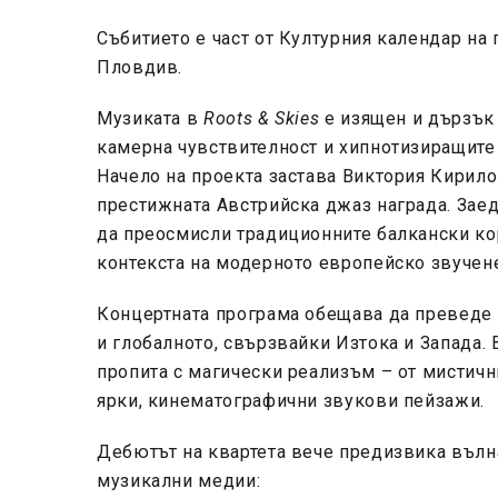
Събитието е част от Културния календар на
Пловдив.
Музиката в
Roots & Skies
е изящен и дързък
камерна чувствителност и хипнотизиращите
Начело на проекта застава Виктория Кирило
престижната Австрийска джаз награда. Зае
да преосмисли традиционните балкански ко
контекста на модерното европейско звучен
Концертната програма обещава да преведе 
и глобалното, свързвайки Изтока и Запада. 
пропита с магически реализъм – от мистичн
ярки, кинематографични звукови пейзажи.
Дебютът на квартета вече предизвика вълн
музикални медии: