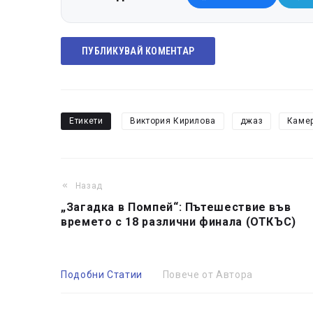
ПУБЛИКУВАЙ КОМЕНТАР
Етикети
Виктория Кирилова
джаз
Каме
Назад
„Загадка в Помпей“: Пътешествие във
времето с 18 различни финала (ОТКЪС)
Подобни Статии
Повече от Автора