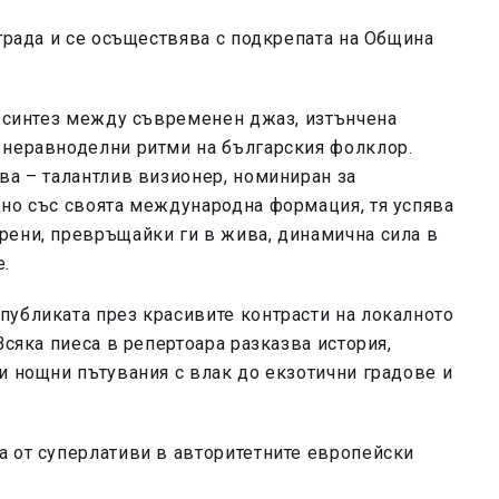
 града и се осъществява с подкрепата на Община
 синтез между съвременен джаз, изтънчена
 неравноделни ритми на българския фолклор.
ва – талантлив визионер, номиниран за
дно със своята международна формация, тя успява
рени, превръщайки ги в жива, динамична сила в
е.
публиката през красивите контрасти на локалното
Всяка пиеса в репертоара разказва история,
и нощни пътувания с влак до екзотични градове и
а от суперлативи в авторитетните европейски