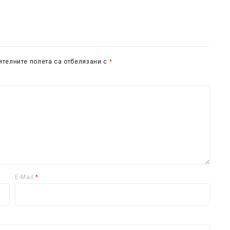
телните полета са отбелязани с
*
E-Mail
*