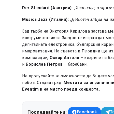
Der Standard (Австрия):
„Изненада, откритие
Musica Jazz (Италия):
„Дебютен албум на и
Зад гърба на Виктория Кирилова застава м
инструменталисти. Заедно те изграждат мо
дигиталната електроника, българския корен
импровизация. На сцената в Пловдив ще из
композиции,
Оскар Антоли
– кларинет и ба
и
Борислав Петров
– барабани.
Не пропускайте възможността да бъдете час
небе в Стария град.
Местата са ограничени
Eventim и на място преди концерта.
Последвайте ни:
Facebook
T