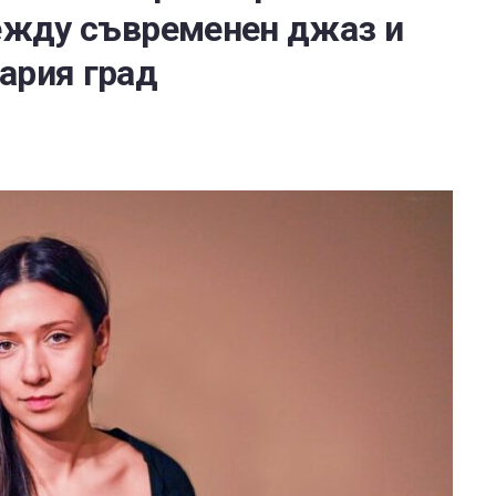
между съвременен джаз и
ария град