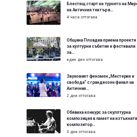
Блестящ старт на турнето на Мир
на Античния театър в…
4 часа оттогава
Община Пловдив приема проекти
за културни събития и фестивали
за…
един ден оттогава
Звуковият феномен „Мистерия и
свобода“ с грандиозен финал на
Античния…
2 дни оттогава
Обявиха конкурс за скулптурна
композиция в памет на изтъкнат
композитор…
3 дни оттогава