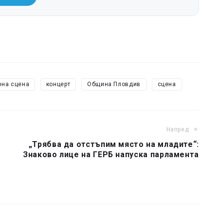
рна сцена
концерт
Община Пловдив
сцена
Напред
„Трябва да отстъпим място на младите“:
Знаково лице на ГЕРБ напуска парламента