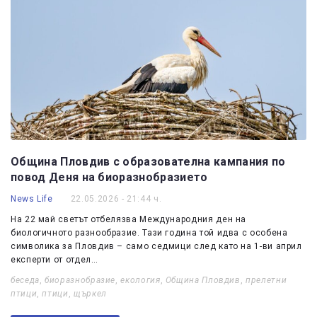
Община Пловдив с образователна кампания по
повод Деня на биоразнобразието
News Life
22.05.2026 - 21:44 ч.
На 22 май светът отбелязва Международния ден на
биологичното разнообразие. Тази година той идва с особена
символика за Пловдив – само седмици след като на 1-ви април
експерти от отдел…
беседа
,
биоразнобразие
,
екология
,
Община Пловдив
,
прелетни
птици
,
птици
,
щъркел