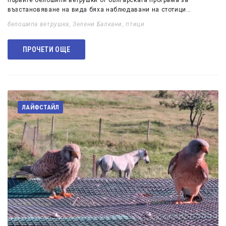
първите белошипи ветрушки от българската програма за
възстановяване на вида бяха наблюдавани на стотици…
белошипа ветрушка
,
Зелени Балкани
,
птици
ПРОЧЕТИ ОЩЕ
ЛАЙФСТАЙЛ