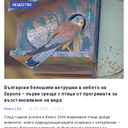
ОБЩЕСТВО
Български белошипи ветрушки в небето на
Европа – първи срещи с птици от програмата за
възстановяване на вида
News Life
25.07.2026 - 17:21 ч.
След години усилия и близо 2000 маркирани птици дойде
моментът, който природозащитниците очакваха с нетърпение –