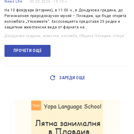
News Life
05.02.2026 - 15:10 ч.
На 10 февруари (вторник), в 11:00 ч., в Дондукова градина, до
Регионалния природонаучен музей – Пловдив, ще бъде открита
изложбата „Уязвимите“. Експозицията представя 25 редки и
защитени животински вида от фауната на…
Дондукова градина
,
животни
,
изложба
,
Община Пловдив
,
птици
ПРОЧЕТИ ОЩЕ
ЗАРЕДИ ОЩЕ