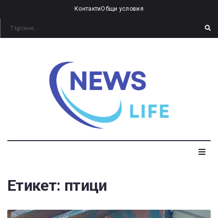
Контакти
Общи условия
Етикет:
птици