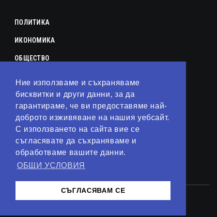
ПОЛИТИКА
ИКОНОМИКА
ОБЩЕСТВО
СПОРТ
Ние използваме и съхраняваме
бисквитки и други данни, за да
КУЛТУРА
гарантираме, че ви предоставяме най-
ЛАЙФСТАЙЛ
доброто изживяване на нашия уебсайт.
С използването на сайта вие се
ТЕХНОЛОГИИ
съгласявате да съхраняваме и
АНАЛИЗИ
обработваме вашите данни.
ОБЩИ УСЛОВИЯ
СВЯТ
СЪГЛАСЯВАМ СЕ
© 2023 – Сайт от
Kirov Invest Group
Контакти
Общи условия