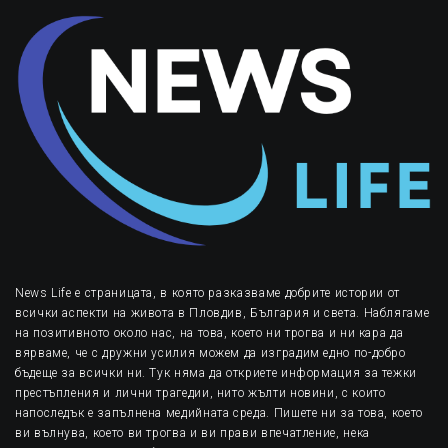
News Life е страницата, в която разказваме добрите истории от
всички аспекти на живота в Пловдив, България и света. Наблягаме
на позитивното около нас, на това, което ни трогва и ни кара да
вярваме, че с дружни усилия можем да изградим едно по-добро
бъдеще за всички ни. Тук няма да откриете информация за тежки
престъпления и лични трагедии, нито жълти новини, с които
напоследък е запълнена медийната среда. Пишете ни за това, което
ви вълнува, което ви трогва и ви прави впечатление, нека