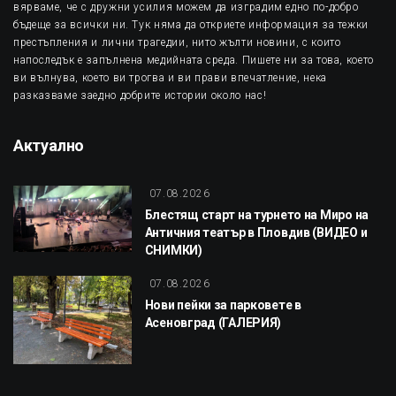
вярваме, че с дружни усилия можем да изградим едно по-добро
бъдеще за всички ни. Тук няма да откриете информация за тежки
престъпления и лични трагедии, нито жълти новини, с които
напоследък е запълнена медийната среда. Пишете ни за това, което
ви вълнува, което ви трогва и ви прави впечатление, нека
разказваме заедно добрите истории около нас!
Актуално
07.08.2026
Блестящ старт на турнето на Миро на
Античния театър в Пловдив (ВИДЕО и
СНИМКИ)
07.08.2026
Нови пейки за парковете в
Асеновград (ГАЛЕРИЯ)