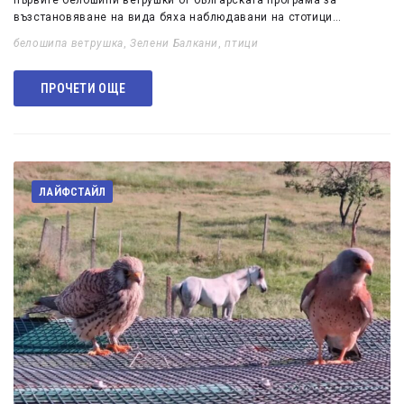
първите белошипи ветрушки от българската програма за
възстановяване на вида бяха наблюдавани на стотици…
белошипа ветрушка
,
Зелени Балкани
,
птици
ПРОЧЕТИ ОЩЕ
ЛАЙФСТАЙЛ