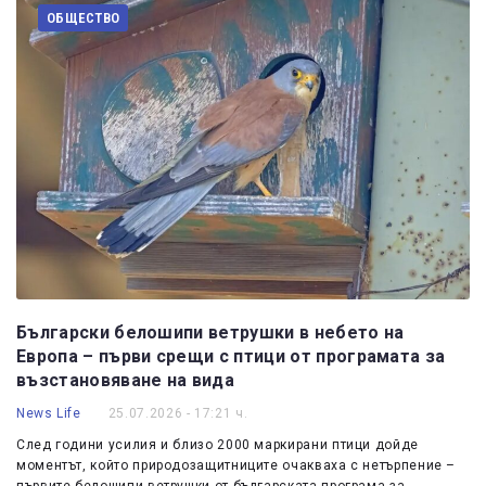
ОБЩЕСТВО
Български белошипи ветрушки в небето на
Европа – първи срещи с птици от програмата за
възстановяване на вида
News Life
25.07.2026 - 17:21 ч.
След години усилия и близо 2000 маркирани птици дойде
моментът, който природозащитниците очакваха с нетърпение –