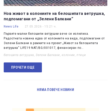
Нов живот в колониите на белошипата ветрушка,
подпомагани от „Зелени Балкани“
News Life
27.05.2026 - 15:21 ч.
Първите малки белошипи ветрушки вече се излюпиха.
Радостната новина идва от колониите на вида, подпомагани от
Зелени Балкани в рамките на проект „Живот за белошипата
ветрушка“ LIFE19 NAT/BG/001017, финансиран по…
белошипа ветрушка
,
Зелени Балкани
,
колонии
,
птици
ПРОЧЕТИ ОЩЕ
НЯМА ПОВЕЧЕ НОВИНИ