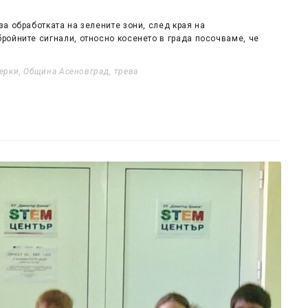
а обработката на зелените зони, след края на
ройните сигнали, относно косенето в града посочваме, че
ерки
,
Община Асеновград
,
трева