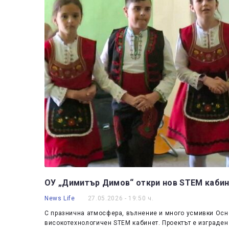
ОУ „Димитър Димов“ откри нов STEM кабин
News Life
27.05.2026 - 19:50 ч.
С празнична атмосфера, вълнение и много усмивки Осн
високотехнологичен STEM кабинет. Проектът е изграден