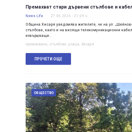
Премахват стари дървени стълбове и кабел
News Life
27.05.2026 - 21:09 ч.
Община Хисаря уведомява жителите, че на ул. „Шейнов
стълбове, както и на висящи телекомуникационни кабел
извършващи…
премахване
,
стълбове
,
улица
,
Хисаря
ПРОЧЕТИ ОЩЕ
ОБЩЕСТВО