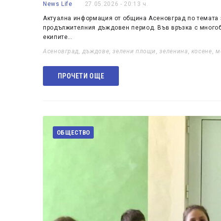
News Life
27.05.2026 - 20:13 ч.
Актуална информация от община Асеновград по темата з
продължителния дъждовен период. Във връзка с многоб
екипите…
Асеновград
,
дъждове
,
зелени площи
,
зеленина
,
косене
,
м
ПРОЧЕТИ ОЩЕ
ОБЩЕСТВО