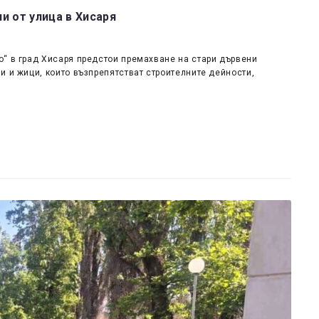
и от улица в Хисаря
о“ в град Хисаря предстои премахване на стари дървени
и и жици, които възпрепятстват строителните дейности,