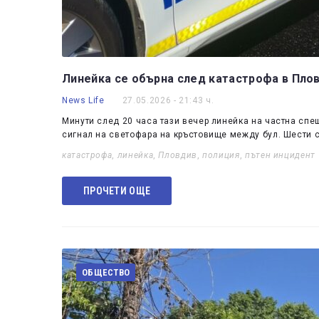
Линейка се обърна след катастрофа в Пло
News Life
27.05.2026 - 21:43 ч.
Минути след 20 часа тази вечер линейка на частна сп
сигнал на светофара на кръстовище между бул. Шести 
катастрофа
,
линейка
,
Пловдив
,
полиция
,
пътен инцидент
ПРОЧЕТИ ОЩЕ
ОБЩЕСТВО