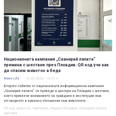
Националната кампания „Сканирай лапата“
премина с шествие през Пловдив: QR код учи как
да спасим животно в беда
News Life
19.05.2026 - 10:01 ч.
Второто събитие от националната информационна кампания
„Сканирай лапата“ се проведе в центъра на Пловдив с шествие,
което привлече вниманието на граждани и институции към
отговорното и хуманно отношение към животните.…
QR код
,
животни
,
кампания
,
Община Пловдив
,
Сканирай лапата
,
шествие