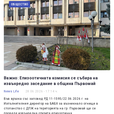
ОБЩЕСТВО
Важно: Епизоотичната комисия се събира на
извънредно заседание в община Първомай
News Life
28.06.2026 - 17:14 ч.
Във връзка със заповед РД 11-1595/22.06.2026 г. на
Изпълнителния директор на БАБХ за възникнало огнище в
стопанство с ДПЖ на територията на гр. Първомай ще се
проведе извънредна открита епизоотична…