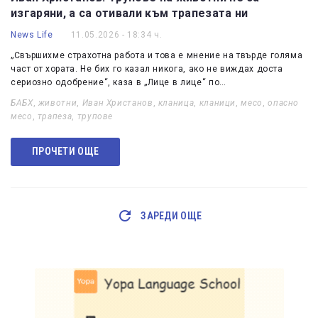
изгаряни, а са отивали към трапезата ни
News Life
11.05.2026 - 18:34 ч.
„Свършихме страхотна работа и това е мнение на твърде голяма
част от хората. Не бих го казал никога, ако не виждах доста
сериозно одобрение“, каза в „Лице в лице“ по…
БАБХ
,
животни
,
Иван Христанов
,
кланица
,
кланици
,
месо
,
опасно
месо
,
трапеза
,
трупове
ПРОЧЕТИ ОЩЕ
ЗАРЕДИ ОЩЕ