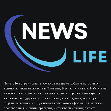
News Life е страницата, в която разказваме добрите истории от
всички аспекти на живота в Пловдив, България и света. Наблягаме
на позитивното около нас, на това, което ни трогва и ни кара да
вярваме, че с дружни усилия можем да изградим едно по-добро
бъдеще за всички ни. Тук няма да откриете информация за тежки
престъпления и лични трагедии, нито жълти новини, с които