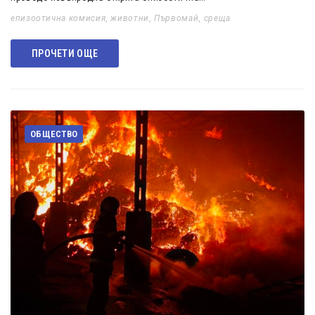
епизоотична комисия
,
животни
,
Първомай
,
среща
ПРОЧЕТИ ОЩЕ
ОБЩЕСТВО