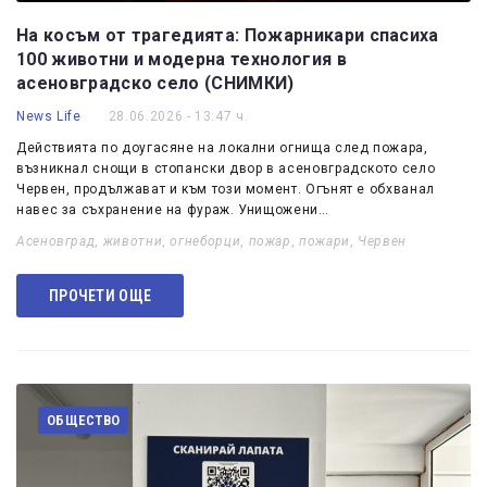
На косъм от трагедията: Пожарникари спасиха
100 животни и модерна технология в
асеновградско село (СНИМКИ)
News Life
28.06.2026 - 13:47 ч.
Действията по доугасяне на локални огнища след пожара,
възникнал снощи в стопански двор в асеновградското село
Червен, продължават и към този момент. Огънят е обхванал
навес за съхранение на фураж. Унищожени…
Асеновград
,
животни
,
огнеборци
,
пожар
,
пожари
,
Червен
ПРОЧЕТИ ОЩЕ
ОБЩЕСТВО