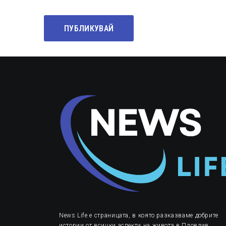
News Life е страницата, в която разказваме добрите
истории от всички аспекти на живота в Пловдив,