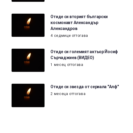
Отиде си вторият български
космонавт Александър
Александров
4 седмици оттогава
Отиде си големият актьор Йосиф
Сърчаджиев (ВИДЕО)
1 месец оттогава
Отиде си звезда от сериала "Алф"
2 месеца оттогава