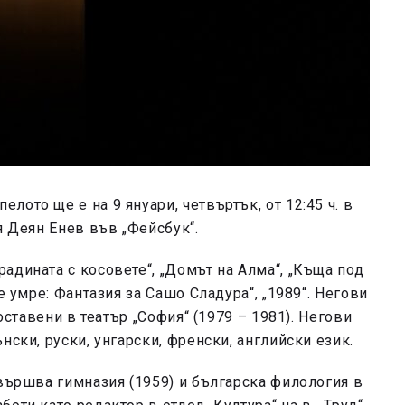
ото ще е на 9 януари, четвъртък, от 12:45 ч. в
я Деян Енев във „Фейсбук“.
адината с косовете“, „Домът на Алма“, „Къща под
е умре: Фантазия за Сашо Сладура“, „1989“. Негови
поставени в театър „София“ (1979 – 1981). Негови
нски, руски, унгарски, френски, английски език.
авършва гимназия (1959) и българска филология в