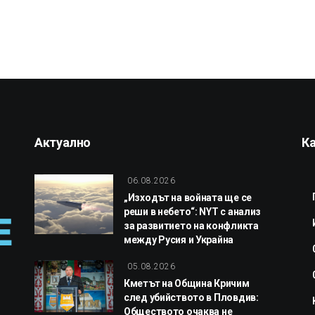
Актуално
К
06.08.2026
„Изходът на войната ще се
реши в небето“: NYT с анализ
за развитието на конфликта
между Русия и Украйна
05.08.2026
Кметът на Община Кричим
след убийството в Пловдив:
Обществото очаква не