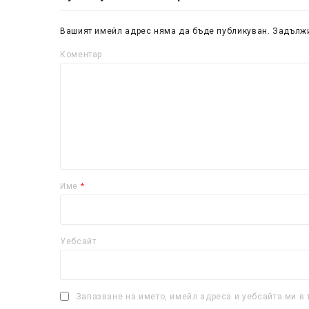
Вашият имейл адрес няма да бъде публикуван.
Задължи
Коментар
Име
*
Уебсайт
Запазване на името, имейл адреса и уебсайта ми в 