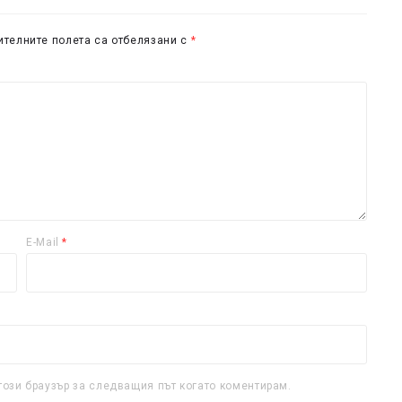
телните полета са отбелязани с
*
E-Mail
*
този браузър за следващия път когато коментирам.