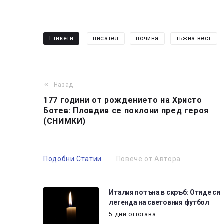
Етикети
писател
почина
тъжна вест
Назад
177 години от рождението на Христо
Ботев: Пловдив се поклони пред героя
(СНИМКИ)
Подобни Статии
Повече от Автора
Италия потъна в скръб: Отиде си
легенда на световния футбол
5 дни оттогава