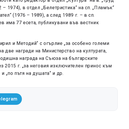
оти като редактор в отдел „Култура“ на в. „Труд“
2 – 1974), в отдел „Белетристика“ на сп. „Пламък“
тел“ (1976 – 1989), а след 1989 г. – в сп.
в има 77 есета, публикувани във вестник
Кирил и Методий“ с огърлие „за особено големи
 на две награди на Министерство на културата,
годишна награда на Съюза на българските
рез 2015 г. „за неговия изключителен принос към
 „по пътя на душата“ и др.
elegram