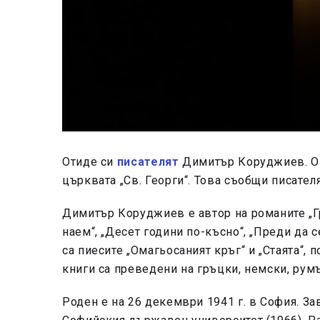
Отиде си
писателят
Димитър Коруджиев. Опел
църквата „Св. Георги“. Това съобщи писател
Димитър Коруджиев е автор на романите „Гр
наем“, „Десет години по-късно“, „Преди да с
са пиесите „Омагьосаният кръг“ и „Стаята“, 
книги са преведени на гръцки, немски, румъ
Роден е на 26 декември 1941 г. в София. З