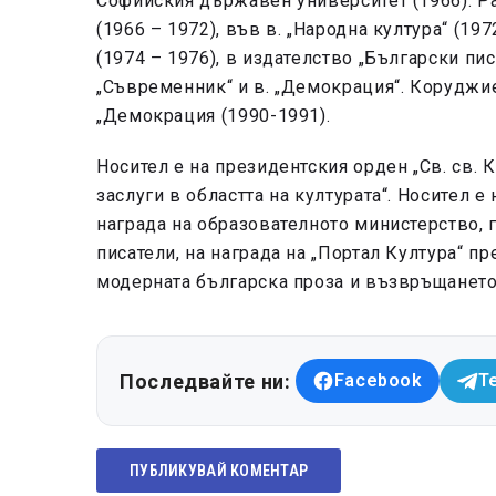
Софийския държавен университет (1966). Раб
(1966 – 1972), във в. „Народна култура“ (197
(1974 – 1976), в издателство „Български писа
„Съвременник“ и в. „Демокрация“. Коруджие
„Демокрация (1990-1991).
Носител е на президентския орден „Св. св. 
заслуги в областта на културата“. Носител е
награда на образователното министерство, 
писатели, на награда на „Портал Култура“ п
модерната българска проза и възвръщането и
Последвайте ни:
Facebook
T
ПУБЛИКУВАЙ КОМЕНТАР