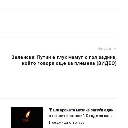
Напред
Зеленски: Путин е глух мамут с гол задник,
който говори още за племена (ВИДЕО)
"Българската музика загуби един
от своите колоси": Отиде си наш…
1 седмица оттогава