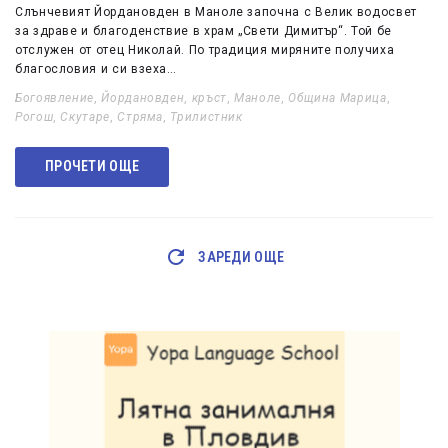
Слънчевият Йордановден в Маноле започна с Велик водосвет
за здраве и благоденствие в храм „Свети Димитър“. Той бе
отслужен от отец Николай. По традиция миряните получиха
благословия и си взеха…
Богоявление
,
Йордановден
,
кръст
,
Маноле
,
Община Марица
,
Рогош
,
Скутаре
,
Стряма
,
Трилистник
ПРОЧЕТИ ОЩЕ
ЗАРЕДИ ОЩЕ