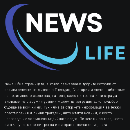
News Life е страницата, в която разказваме добрите истории от
всички аспекти на живота в Пловдив, България и света. Наблягаме
на позитивното около нас, на това, което ни трогва и ни кара да
вярваме, че с дружни усилия можем да изградим едно по-добро
бъдеще за всички ни. Тук няма да откриете информация за тежки
престъпления и лични трагедии, нито жълти новини, с които
напоследък е запълнена медийната среда. Пишете ни за това, което
ви вълнува, което ви трогва и ви прави впечатление, нека