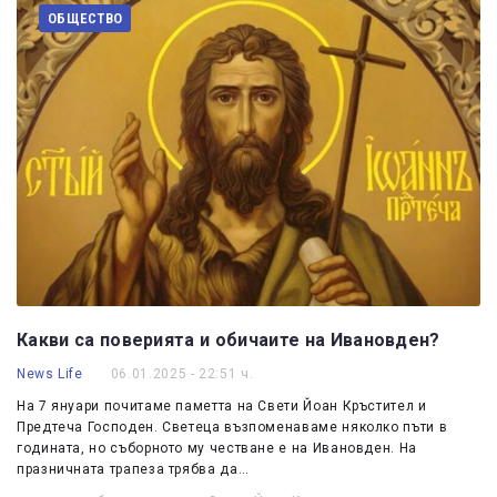
ОБЩЕСТВО
Какви са поверията и обичаите на Ивановден?
News Life
06.01.2025 - 22:51 ч.
На 7 януари почитаме паметта на Свети Йоан Кръстител и
Предтеча Господен. Светеца възпоменаваме няколко пъти в
годината, но съборното му честване е на Ивановден. На
празничната трапеза трябва да…