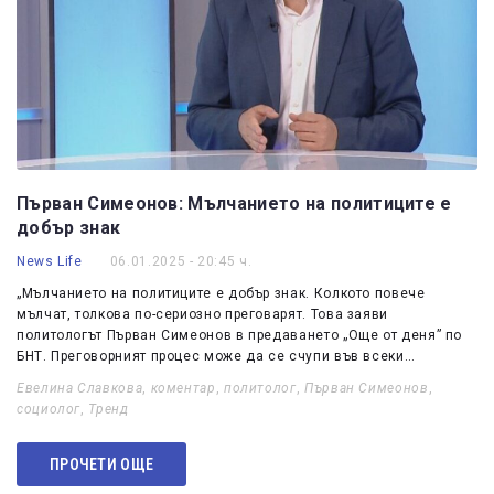
Първан Симеонов: Мълчанието на политиците е
добър знак
News Life
06.01.2025 - 20:45 ч.
„Мълчанието на политиците е добър знак. Колкото повече
мълчат, толкова по-сериозно преговарят. Това заяви
политологът Първан Симеонов в предаването „Още от деня” по
БНТ. Преговорният процес може да се счупи във всеки…
Евелина Славкова
,
коментар
,
политолог
,
Първан Симеонов
,
социолог
,
Тренд
ПРОЧЕТИ ОЩЕ