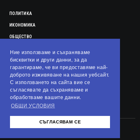
ПОЛИТИКА
ИКОНОМИКА
ОБЩЕСТВО
СПОРТ
Ние използваме и съхраняваме
бисквитки и други данни, за да
КУЛТУРА
гарантираме, че ви предоставяме най-
ЛАЙФСТАЙЛ
доброто изживяване на нашия уебсайт.
С използването на сайта вие се
ТЕХНОЛОГИИ
съгласявате да съхраняваме и
АНАЛИЗИ
обработваме вашите данни.
ОБЩИ УСЛОВИЯ
СВЯТ
СЪГЛАСЯВАМ СЕ
© 2023 – Сайт от
Kirov Invest Group
Контакти
Общи условия