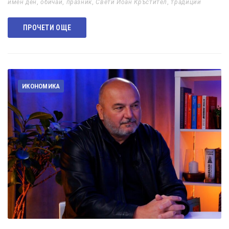
имен ден
,
обичаи
,
празник
,
Свети Йоан Кръстител
,
традиции
ПРОЧЕТИ ОЩЕ
ИКОНОМИКА