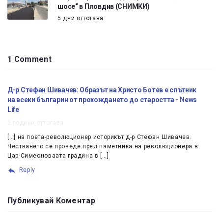
шосе“ в Пловдив (СНИМКИ)
5 дни оттогава
1 Comment
Д-р Стефан Шивачев: Образът на Христо Ботев е спътник
на всеки българин от прохождането до старостта - News
Life
2 години оттогава
[…] на поета-революционер историкът д-р Стефан Шивачев.
Честването се проведе пред паметника на революционера в
Цар-Симеоноваата градина в […]
Reply
Публикувай Коментар