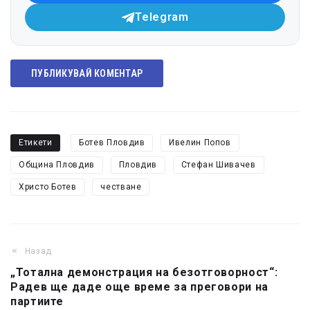
Telegram
ПУБЛИКУВАЙ КОМЕНТАР
Етикети
Ботев Пловдив
Ивелин Попов
Община Пловдив
Пловдив
Стефан Шивачев
Христо Ботев
честване
Назад
„Тотална демонстрация на безотговорност“:
Радев ще даде още време за преговори на
партиите