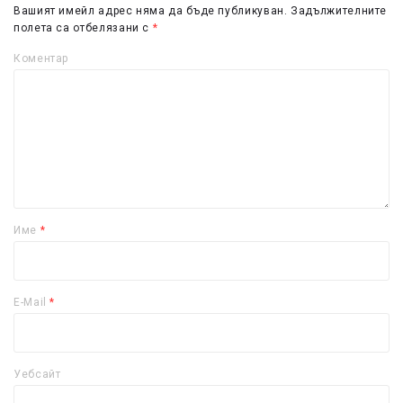
Вашият имейл адрес няма да бъде публикуван.
Задължителните
полета са отбелязани с
*
Коментар
Име
*
E-Mail
*
Уебсайт