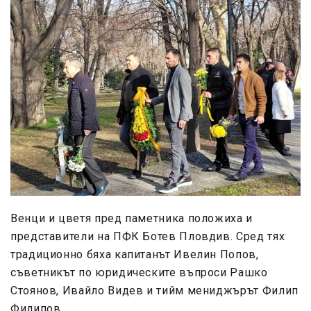
Венци и цветя пред паметника положиха и
представители на ПФК Ботев Пловдив. Сред тях
традиционно бяха капитанът Ивелин Попов,
съветникът по юридическите въпроси Рашко
Стоянов, Ивайло Видев и тийм мениджърът Филип
Филипов.