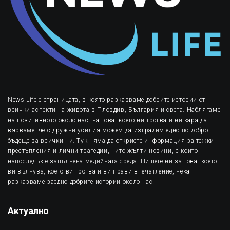
News Life е страницата, в която разказваме добрите истории от
всички аспекти на живота в Пловдив, България и света. Наблягаме
на позитивното около нас, на това, което ни трогва и ни кара да
вярваме, че с дружни усилия можем да изградим едно по-добро
бъдеще за всички ни. Тук няма да откриете информация за тежки
престъпления и лични трагедии, нито жълти новини, с които
напоследък е запълнена медийната среда. Пишете ни за това, което
ви вълнува, което ви трогва и ви прави впечатление, нека
разказваме заедно добрите истории около нас!
Актуално