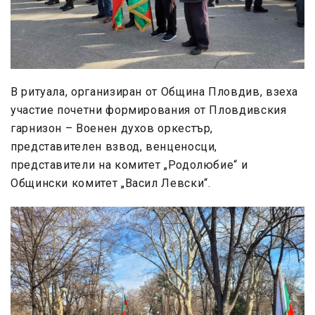
В ритуала, организиран от Община Пловдив, взеха
участие почетни формирования от Пловдивския
гарнизон – Военен духов оркестър,
представителен взвод, венценосци,
представители на комитет „Родолюбие“ и
Общински комитет „Васил Левски“.