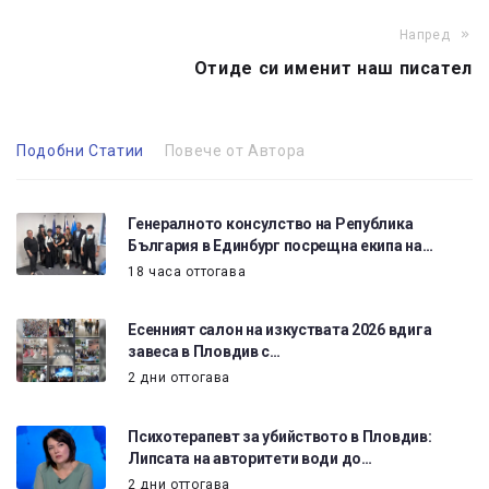
Напред
Отиде си именит наш писател
Подобни Статии
Повече от Автора
Генералното консулство на Република
България в Единбург посрещна екипа на…
18 часа оттогава
Есенният салон на изкуствата 2026 вдига
завеса в Пловдив с…
2 дни оттогава
Психотерапевт за убийството в Пловдив:
Липсата на авторитети води до…
2 дни оттогава