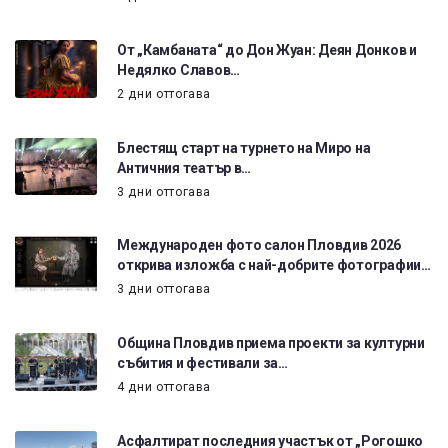
От „Камбаната“ до Дон Жуан: Деян Донков и
Недялко Славов…
2 дни оттогава
Блестящ старт на турнето на Миро на
Античния театър в…
3 дни оттогава
Международен фото салон Пловдив 2026
открива изложба с най-добрите фотографии…
3 дни оттогава
Община Пловдив приема проекти за културни
събития и фестивали за…
4 дни оттогава
Асфалтират последния участък от „Рогошко