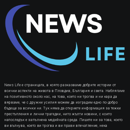
News Life е страницата, в която разказваме добрите истории от
всички аспекти на живота в Пловдив, България и света. Наблягаме
на позитивното около нас, на това, което ни трогва и ни кара да
вярваме, че с дружни усилия можем да изградим едно по-добро
бъдеще за всички ни. Тук няма да откриете информация за тежки
престъпления и лични трагедии, нито жълти новини, с които
напоследък е запълнена медийната среда. Пишете ни за това, което
ви вълнува, което ви трогва и ви прави впечатление, нека