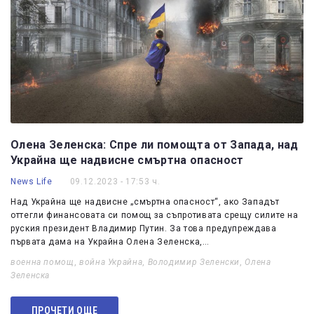
Олена Зеленска: Спре ли помощта от Запада, над
Украйна ще надвисне смъртна опасност
News Life
09.12.2023 - 17:53 ч.
Над Украйна ще надвисне „смъртна опасност“, ако Западът
оттегли финансовата си помощ за съпротивата срещу силите на
руския президент Владимир Путин. За това предупреждава
първата дама на Украйна Олена Зеленска,…
военна помощ
,
война Украйна
,
Володимир Зеленски
,
Олена
Зеленска
ПРОЧЕТИ ОЩЕ