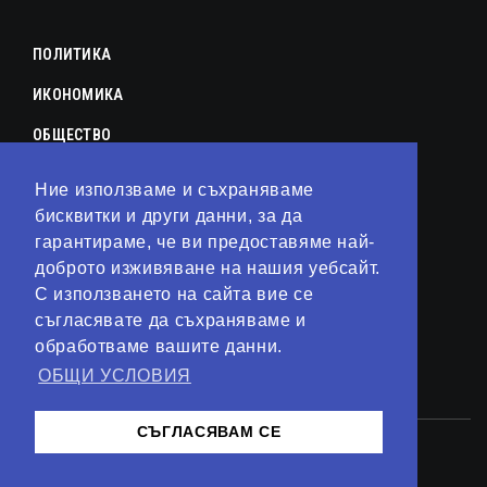
ПОЛИТИКА
ИКОНОМИКА
ОБЩЕСТВО
СПОРТ
Ние използваме и съхраняваме
бисквитки и други данни, за да
КУЛТУРА
гарантираме, че ви предоставяме най-
ЛАЙФСТАЙЛ
доброто изживяване на нашия уебсайт.
С използването на сайта вие се
ТЕХНОЛОГИИ
съгласявате да съхраняваме и
АНАЛИЗИ
обработваме вашите данни.
ОБЩИ УСЛОВИЯ
СВЯТ
СЪГЛАСЯВАМ СЕ
© 2023 – Сайт от
Kirov Invest Group
Контакти
Общи условия