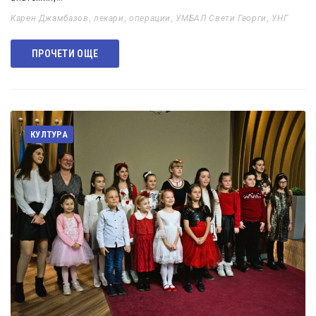
Карен Джамбазов
,
лекари
,
операции
,
УМБАЛ Свети Георги
,
УНГ
ПРОЧЕТИ ОЩЕ
КУЛТУРА