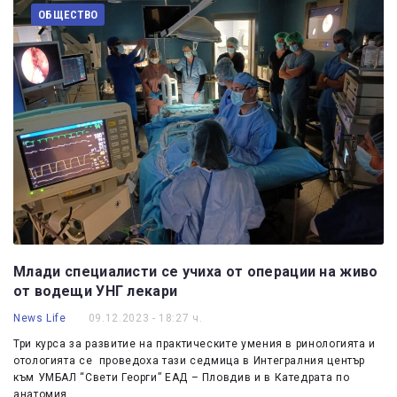
ОБЩЕСТВО
Млади специалисти се учиха от операции на живо
от водещи УНГ лекари
News Life
09.12.2023 - 18:27 ч.
Три курса за развитие на практическите умения в ринологията и
отологията се проведоха тази седмица в Интегралния център
към УМБАЛ “Свети Георги” ЕАД – Пловдив и в Катедрата по
анатомия,…