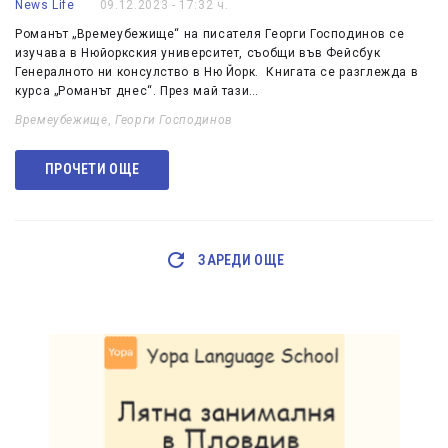
News Life
09.12.2023 - 17:32 ч.
Романът „Времеубежище“ на писателя Георги Господинов се
изучава в Нюйоркския университет, съобщи във Фейсбук
Генералното ни консулство в Ню Йорк. Книгата се разглежда в
курса „Романът днес“. През май тази…
Времеубежище
,
Георги Господинов
ПРОЧЕТИ ОЩЕ
ЗАРЕДИ ОЩЕ