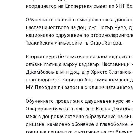
координатор на Експертния съвет по УНГ б
Обучението започна с микроскопска дисекц
наставничеството на доц. д-р Петър Руев, д
национално сдружение по оториноларинголог
Тракийския университет в Стара Загора.
Вторият курс бе с насоченост към ендоскоп
слъзни пътища върху кадавър. Наставници 
Джамбазов д.м.,и доц. д-р Христо Златанов 
ръководител Секция по Анатомия към катед
МУ Пловдив ги запозна с клиничната анатом
Обучението продължи с двудневен курс на 
Оперирани бяха от проф. д-р Карен Джамбаз
мъж с доброкачествено образувание на сину
дишане, намалено обоняние и главоболие, ж
годишна пациентка с изтичане на гръбначно-