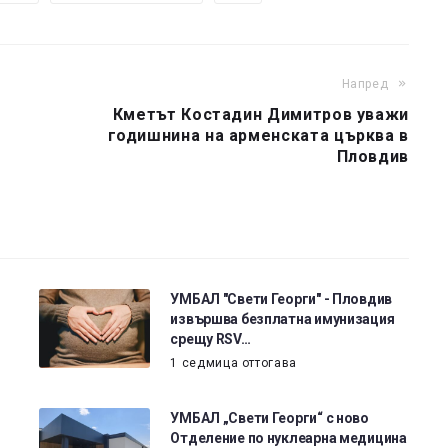
Напред
Кметът Костадин Димитров уважи
годишнина на арменската църква в
Пловдив
УМБАЛ "Свети Георги" - Пловдив
извършва безплатна имунизация
срещу RSV…
1 седмица оттогава
УМБАЛ „Свети Георги“ с ново
Отделение по нуклеарна медицина