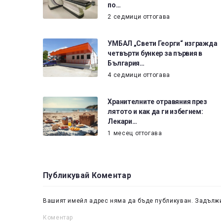
по…
2 седмици оттогава
УМБАЛ „Свети Георги“ изгражда
четвърти бункер за първия в
България…
4 седмици оттогава
Хранителните отравяния през
лятото и как да ги избегнем:
Лекари…
1 месец оттогава
Публикувай Коментар
Вашият имейл адрес няма да бъде публикуван.
Задължи
Коментар