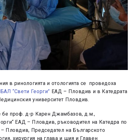
ения в ринологията и отологията се проведоха
БАЛ “Свети Георги”
ЕАД – Пловдив и в Катедрата
 Медицинския университет Пловдив.
бе проф. д-р Карен Джамбазов, д.м.,
орги“ ЕАД – Пловдив, ръководител на Катедра по
 – Пловдив, Председател на Българското
ия, хирургия на глава и шия и Главен