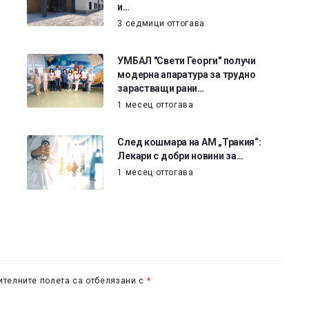
и…
3 седмици оттогава
УМБАЛ "Свети Георги" получи
модерна апаратура за трудно
зарастващи рани…
1 месец оттогава
След кошмара на АМ „Тракия“:
Лекари с добри новини за…
1 месец оттогава
телните полета са отбелязани с
*