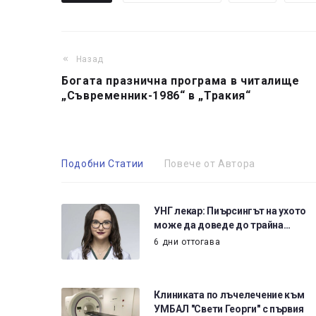
Назад
Богата празнична програма в читалище
„Съвременник-1986“ в „Тракия“
Подобни Статии
Повече от Автора
УНГ лекар: Пиърсингът на ухото
може да доведе до трайна…
6 дни оттогава
Клиниката по лъчелечение към
УМБАЛ "Свети Георги" с първия