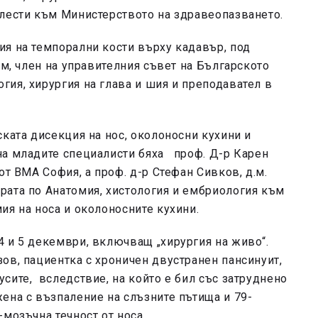
олести към Министерството на здравеопазването.
ия на темпорални кости върху кадавър, под
.м, член на управителния съвет на Българското
ия, хирургия на глава и шия и преподавател в
ската дисекция на нос, околоносни кухини и
на младите специалисти бяха проф. Д-р Карен
от ВМА София, а проф. д-р Стефан Сивков, д.м.
рата по Анатомия, хистология и ембриология към
ия на носа и околоносните кухини.
4 и 5 декември, включващ „хирургия на живо“.
ов, пациентка с хроничен двустранен пансинуит,
сите, вследствие, на който е бил със затруднено
ена с възпаление на слъзните пътища и 79-
мозъчна течност от носа.