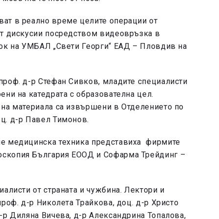
ат в реално време целите операции от
ят дискусии посредством видеовръзка в
лок на УМБАЛ „Свети Георги“ ЕАД – Пловдив на
проф. д-р Стефан Сивков, младите специалисти
ени на катедрата с образователна цел.
 на материала са извършени в Отделението по
ц. д-р Павел Тимонов.
ие медицинска техника представиха фирмите
скопия България ЕООД и Софарма Трейдинг –
иалисти от страната и чужбина. Лектори и
роф. д-р Николета Трайкова, доц. д-р Христо
-р Диляна Вичева, д-р Александрина Топалова,