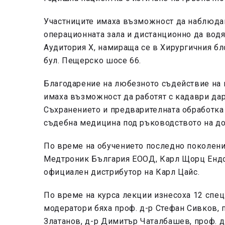
Участниците имаха възможност да наблюдав
операционната зала и дистанционно да вод
Аудитория X, намираща се в Хирургичния б
бул. Пещерско шосе 66.
Благодарение на любезното съдействие на 
имаха възможност да работят с кадаври дар
Съхранението и предварителната обработка
съдебна медицина под ръководството на до
По време на обучението последно поколен
Медтроник България ЕООД, Карл Щорц Ендо
официален дистрибутор на Карл Цайс.
По време на курса лекции изнесоха 12 спец
модератори бяха проф. д-р Стефан Сивков, п
Златанов, д-р Димитър Чаталбашев, проф. д