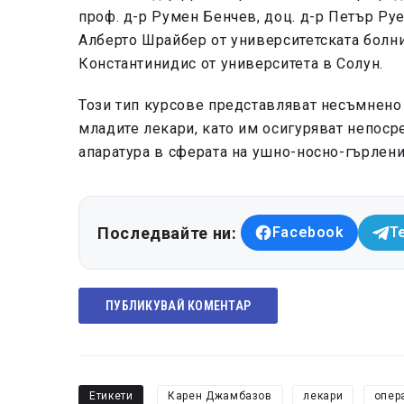
проф. д-р Румен Бенчев, доц. д-р Петър Ру
Алберто Шрайбер от университетската болни
Константинидис от университета в Солун.
Този тип курсове представляват несъмнено
младите лекари, като им осигуряват непоср
апаратура в сферата на ушно-носно-гърленит
Последвайте ни:
Facebook
T
ПУБЛИКУВАЙ КОМЕНТАР
Етикети
Карен Джамбазов
лекари
опер