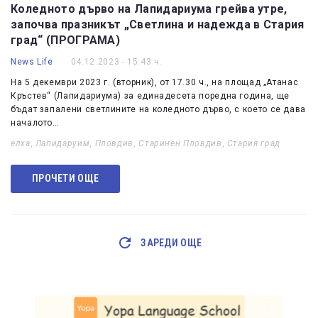
Коледното дърво на Лапидариума грейва утре,
започва празникът „Светлина и надежда в Стария
град“ (ПРОГРАМА)
News Life
04.12.2023 - 15:43 ч.
На 5 декември 2023 г. (вторник), от 17.30 ч., на площад „Атанас
Кръстев“ (Лапидариума) за единадесета поредна година, ще
бъдат запалени светлините на коледното дърво, с което се дава
началото…
елха
,
Лапидаруим
,
Пловдив
,
Старинен Пловдив
,
Стария град
ПРОЧЕТИ ОЩЕ
ЗАРЕДИ ОЩЕ