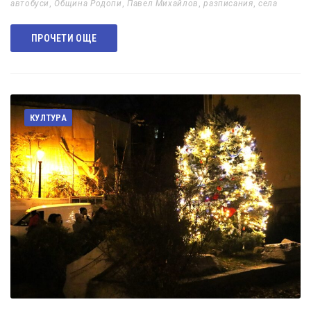
автобуси
,
Община Родопи
,
Павел Михайлов
,
разписания
,
села
ПРОЧЕТИ ОЩЕ
КУЛТУРА