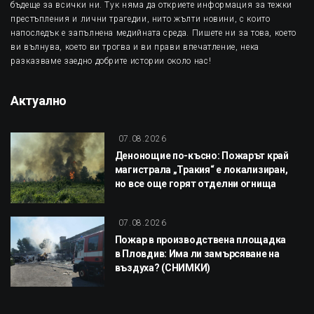
бъдеще за всички ни. Тук няма да откриете информация за тежки
престъпления и лични трагедии, нито жълти новини, с които
напоследък е запълнена медийната среда. Пишете ни за това, което
ви вълнува, което ви трогва и ви прави впечатление, нека
разказваме заедно добрите истории около нас!
Актуално
07.08.2026
Денонощие по-късно: Пожарът край
магистрала „Тракия“ е локализиран,
но все още горят отделни огнища
07.08.2026
Пожар в производствена площадка
в Пловдив: Има ли замърсяване на
въздуха? (СНИМКИ)