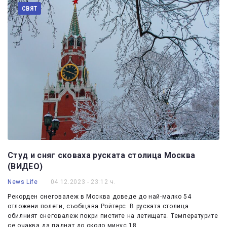
СВЯТ
Студ и сняг сковаха руската столица Москва
(ВИДЕО)
News Life
04.12.2023 - 23:12 ч.
Рекорден снеговалеж в Москва доведе до най-малко 54
отложени полети, съобщава Ройтерс. В руската столица
обилният снеговалеж покри пистите на летищата. Температурите
се очаква да паднат до около минус 18…