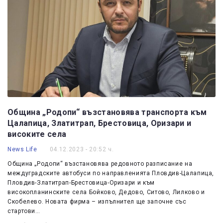
Община „Родопи“ възстановява транспорта към
Цалапица, Златитрап, Брестовица, Оризари и
високите села
News Life
04.12.2023 - 20:52 ч.
Община „Родопи“ възстановява редовното разписание на
междуградските автобуси по направленията Пловдив-Цалапица,
Пловдив-Златитрап-Брестовица-Оризари и към
високопланинските села Бойково, Дедово, Ситово, Лилково и
Скобелево. Новата фирма – изпълнител ще започне със
стартови…