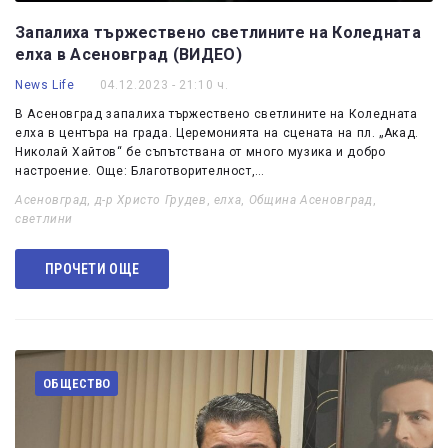
Запалиха тържествено светлините на Коледната
елха в Асеновград (ВИДЕО)
News Life
04.12.2023 - 21:10 ч.
В Асеновград запалиха тържествено светлините на Коледната
елха в центъра на града. Церемонията на сцената на пл. „Акад.
Николай Хайтов“ бе съпътствана от много музика и добро
настроение. Още: Благотворителност,…
Асеновград
,
д-р Христо Грудев
,
елха
,
Община Асеновград
,
светлини
ПРОЧЕТИ ОЩЕ
ОБЩЕСТВО