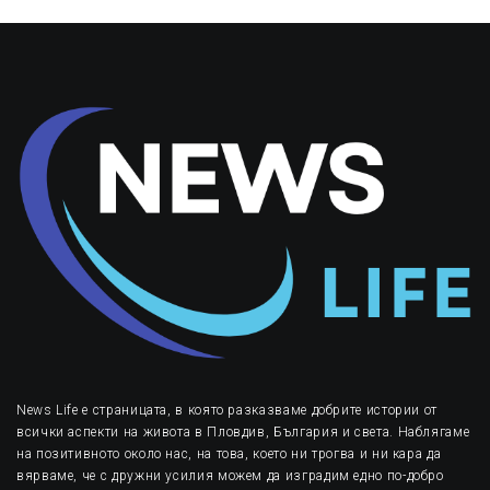
News Life е страницата, в която разказваме добрите истории от
всички аспекти на живота в Пловдив, България и света. Наблягаме
на позитивното около нас, на това, което ни трогва и ни кара да
вярваме, че с дружни усилия можем да изградим едно по-добро