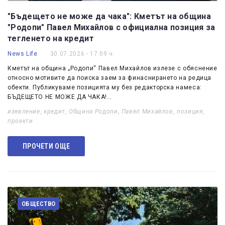
"Бъдещето не може да чака": Кметът на община
"Родопи" Павел Михайлов с официална позиция за
тегленето на кредит
News Life
30.07.2026 - 17:09 ч.
Кметът на община „Родопи“ Павел Михайлов излезе с обяснение
относно мотивите да поиска заем за финаснирането на редица
обекти. Публикуваме позицията му без редакторска намеса:
БЪДЕЩЕТО НЕ МОЖЕ ДА ЧАКА!…
изявление
,
кредит
,
Община Родопи
,
Павел Михайлов
,
позиция
,
проекти
ПРОЧЕТИ ОЩЕ
ОБЩЕСТВО