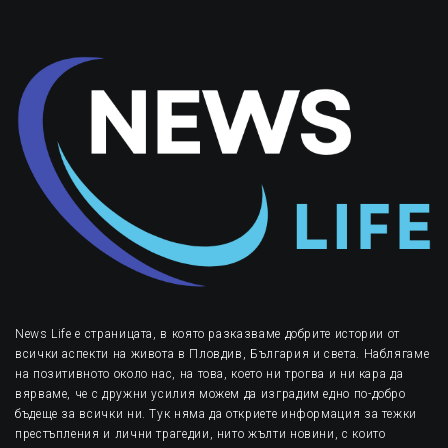
News Life е страницата, в която разказваме добрите истории от
всички аспекти на живота в Пловдив, България и света. Наблягаме
на позитивното около нас, на това, което ни трогва и ни кара да
вярваме, че с дружни усилия можем да изградим едно по-добро
бъдеще за всички ни. Тук няма да откриете информация за тежки
престъпления и лични трагедии, нито жълти новини, с които