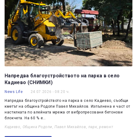
Напредва благоустройството на парка в село
Кадиево (СНИМКИ)
News Life
24.07.2026 - 08:20 ч.
Напредва благоустройството на парка в село Кадиево, съобщи
кметът на община Родопи Павел Михайлов. Изпълнена е част от
настилката по алейната мрежа от вибропресовани бетонови
блокчета. На 60 % е…
Кадиево
,
Община Родопи
,
Павел Михайлов
,
парк
,
ремонт