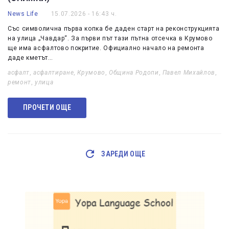
News Life
15.07.2026 - 16:43 ч.
Със символична първа копка бе даден старт на реконструкцията
на улица „Чавдар“. За първи път тази пътна отсечка в Крумово
ще има асфалтово покритие. Официално начало на ремонта
даде кметът…
асфалт
,
асфалтиране
,
Крумово
,
Община Родопи
,
Павел Михайлов
,
ремонт
,
улица
ПРОЧЕТИ ОЩЕ
ЗАРЕДИ ОЩЕ