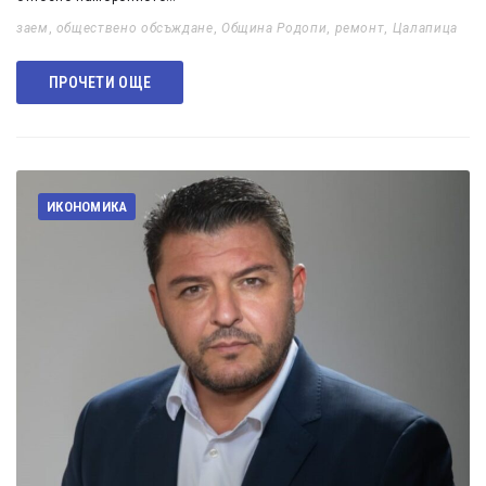
заем
,
обществено обсъждане
,
Община Родопи
,
ремонт
,
Цалапица
ПРОЧЕТИ ОЩЕ
ИКОНОМИКА