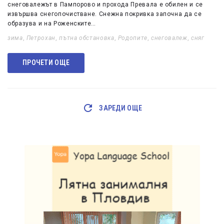
снеговалежът в Пампорово и прохода Превала е обилен и се
извършва снегопочистване. Снежна покривка започна да се
образува и на Роженските…
зима
,
Петрохан
,
пътна обстановка
,
Родопите
,
снеговалеж
,
сняг
ПРОЧЕТИ ОЩЕ
ЗАРЕДИ ОЩЕ