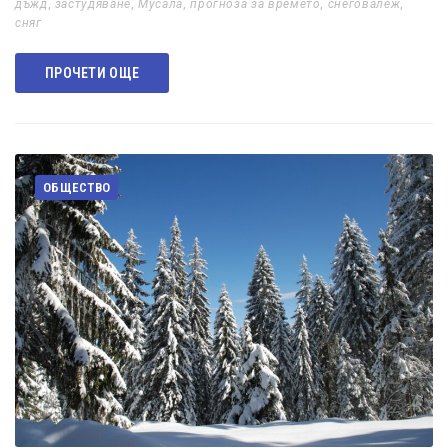
дъжд
,
застудяване
,
Мусала
,
прогноза за времето
,
снеговалеж
,
сняг
ПРОЧЕТИ ОЩЕ
ОБЩЕСТВО