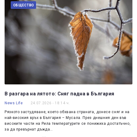
ОБЩЕСТВО
В разгара на лятото: Сняг падна в България
News Life
24.07.2026 - 18:14 ч.
Рязкото застудяване, което обхвана страната, донесе сняг и на
най-високия връх в България – Мусала. През днешния ден във
високите части на Рила температурите се понижиха достатъчно,
за да превърнат дъжда…