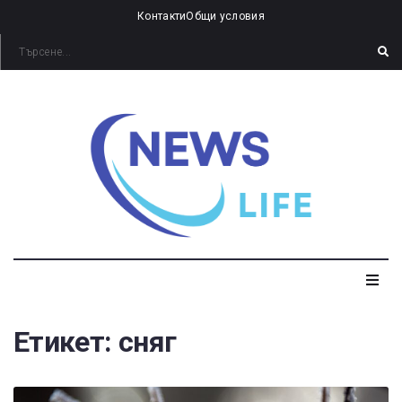
Контакти
Общи условия
Етикет:
сняг