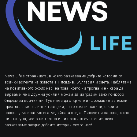
News Life е страницата, в която разказваме добрите истории от
всички аспекти на живота в Пловдив, България и света. Наблягаме
на позитивното около нас, на това, което ни трогва и ни кара да
вярваме, че с дружни усилия можем да изградим едно по-добро
бъдеще за всички ни. Тук няма да откриете информация за тежки
престъпления и лични трагедии, нито жълти новини, с които
напоследък е запълнена медийната среда. Пишете ни за това, което
ви вълнува, което ви трогва и ви прави впечатление, нека
разказваме заедно добрите истории около нас!