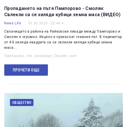
Пропадането на пътя Пампорово - Смолян:
Свлекли са се хиляди кубици земна маса (ВИДЕО)
News Life
01.05.2026 - 20:46 ч.
Свлачището в района на Райковски ливади между Пампорово и
Смолян е огромно. Изцяло е прекъснат главния път. В периметър
от 4-5 хиляди квадрата са се свлекли хиляди кубици земна
маса.…
Пампорово
,
път
,
свлачище
,
Смолян
,
сняг
ПРОЧЕТИ ОЩЕ
ОБЩЕСТВО