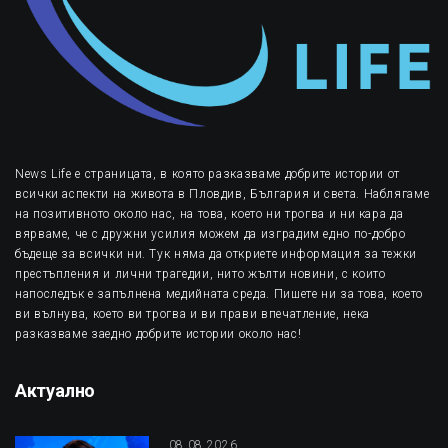
News Life е страницата, в която разказваме добрите истории от
всички аспекти на живота в Пловдив, България и света. Наблягаме
на позитивното около нас, на това, което ни трогва и ни кара да
вярваме, че с дружни усилия можем да изградим едно по-добро
бъдеще за всички ни. Тук няма да откриете информация за тежки
престъпления и лични трагедии, нито жълти новини, с които
напоследък е запълнена медийната среда. Пишете ни за това, което
ви вълнува, което ви трогва и ви прави впечатление, нека
разказваме заедно добрите истории около нас!
Актуално
08.08.2026