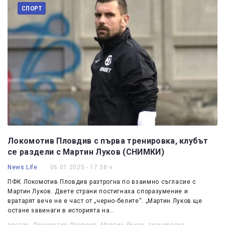
СПОРТ
Локомотив Пловдив с първа тренировка, клубът
се раздели с Мартин Луков (СНИМКИ)
News Life
06.01.2025 - 17:38 ч.
ПФК Локомотив Пловдив разтрогна по взаимно съгласие с
Мартин Луков. Двете страни постигнаха споразумение и
вратарят вече не е част от „черно-белите“. „Мартин Луков ще
остане завинаги в историята на…