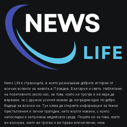
News Life е страницата, в която разказваме добрите истории от
всички аспекти на живота в Пловдив, България и света. Наблягаме
на позитивното около нас, на това, което ни трогва и ни кара да
вярваме, че с дружни усилия можем да изградим едно по-добро
бъдеще за всички ни. Тук няма да откриете информация за тежки
престъпления и лични трагедии, нито жълти новини, с които
напоследък е запълнена медийната среда. Пишете ни за това, което
ви вълнува, което ви трогва и ви прави впечатление, нека