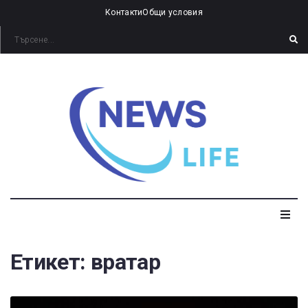
Контакти
Общи условия
Етикет:
вратар