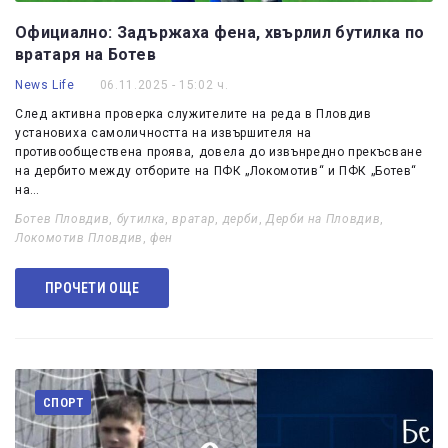
Официално: Задържаха фена, хвърлил бутилка по
вратаря на Ботев
News Life
06.11.2025 - 15:02 ч.
След активна проверка служителите на реда в Пловдив
установиха самоличността на извършителя на
противообществена проява, довела до извънредно прекъсване
на дербито между отборите на ПФК „Локомотив“ и ПФК „Ботев“
на…
Ботев Пловдив
,
бутилка
,
вратар
,
дерби
,
Дерби на Пловдив
,
Локомотив Пловдив
,
фен
ПРОЧЕТИ ОЩЕ
СПОРТ