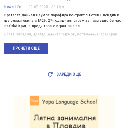
News Life
09.07.2025 - 20:10 ч.
Вратарят Даниел Наумов парафира контракт с Ботев Пловдив и
ще сложи екипа с №29. 27-годишният страж за последно бе част
от ОФИ Крит, а преди това е играл още за…
Ботев Пловдив
,
вратар
,
Даниел Наумов
,
попълнение
,
трансфер
ПРОЧЕТИ ОЩЕ
ЗАРЕДИ ОЩЕ