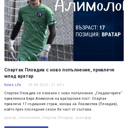
Спартак Пловдив с ново попълнение, привлече
млад вратар
News Life
05.08.2025 - 21:44 ч.
Спартак Пловдив се похвали с ново попълнение. „Гладиаторите“
привлякоха Берк Алимолов на вратарския пост. Спартак
привлече 17-годишния страж, юноша на Локомотив (Пловдив),
който през последния сезон бе част от състава…
вратар
,
попълнение
,
Спартак Пловдив
,
трансфер