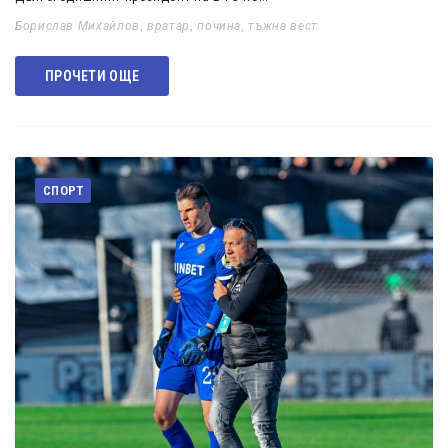
Борислав Михайлов
,
вратар
,
почина
,
тъжна вест
ПРОЧЕТИ ОЩЕ
СПОРТ