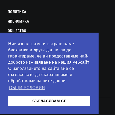
ПОЛИТИКА
ИКОНОМИКА
ОБЩЕСТВО
СПОРТ
Ние използваме и съхраняваме
бисквитки и други данни, за да
КУЛТУРА
гарантираме, че ви предоставяме най-
ЛАЙФСТАЙЛ
доброто изживяване на нашия уебсайт.
С използването на сайта вие се
ТЕХНОЛОГИИ
съгласявате да съхраняваме и
АНАЛИЗИ
обработваме вашите данни.
ОБЩИ УСЛОВИЯ
СВЯТ
СЪГЛАСЯВАМ СЕ
© 2023 – Сайт от
Kirov Invest Group
Контакти
Общи условия