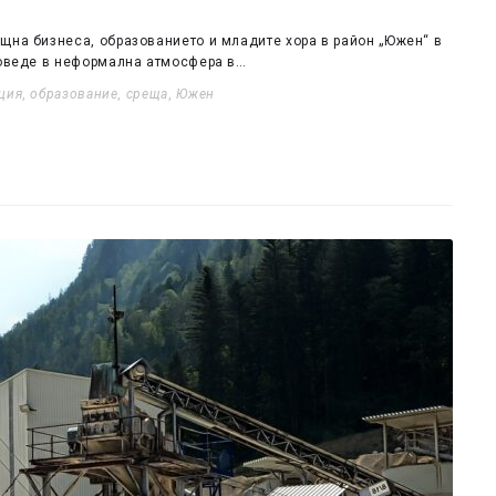
щна бизнеса, образованието и младите хора в район „Южен“ в
проведе в неформална атмосфера в…
ция
,
образование
,
среща
,
Южен