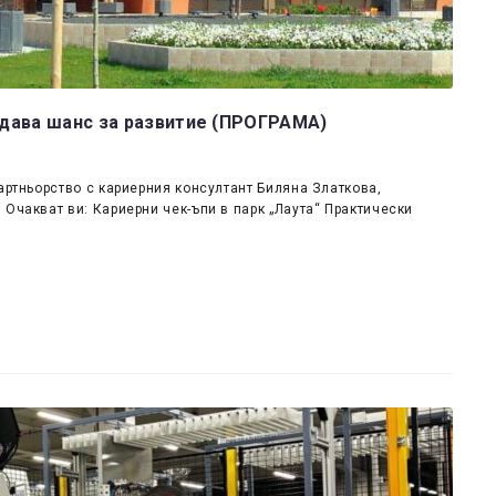
а дава шанс за развитие (ПРОГРАМА)
артньорство с кариерния консултант Биляна Златкова,
Очакват ви: Кариерни чек-ъпи в парк „Лаута“ Практически