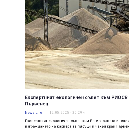
Експертният екологичен съвет към РИОСВ 
Първенец
News Life
12.05.2025 - 20:29 ч.
Експертният екологичен съвет към Регионалната инспек
изграждането на кариера за пясъци и чакъл край Първе