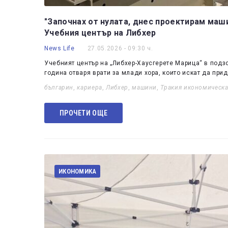
"Започнах от нулата, днес проектирам маши
Учебния център на Либхер
News Life
27.05.2026 - 09:30 ч.
Учебният център на „Либхер-Хаусгерете Марица“ в подз
година отваря врати за млади хора, които искат да пр
българин
,
кариера
,
Либхер
,
машини
,
Тракия икономическа
ПРОЧЕТИ ОЩЕ
ИКОНОМИКА