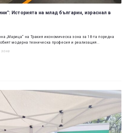
ни": Историята на млад българин, израснал в
она „Марица“ на Тракия икономическа зона за 18-та поредна
идобият модерна техническа професия и реализация…
 зона