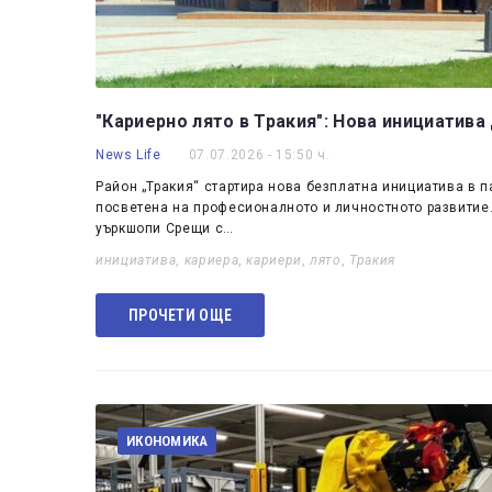
"Кариерно лято в Тракия": Нова инициатив
News Life
07.07.2026 - 15:50 ч.
Район „Тракия“ стартира нова безплатна инициатива в п
посветена на професионалното и личностното развитие. 
уъркшопи Срещи с…
инициатива
,
кариера
,
кариери
,
лято
,
Тракия
ПРОЧЕТИ ОЩЕ
ИКОНОМИКА