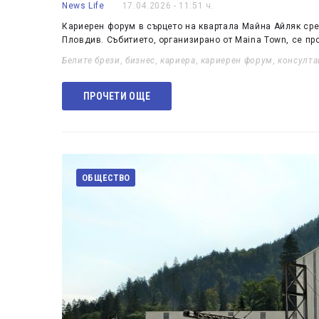
News Life
17.04.2026 - 11:51 ч.
Кариерен форум в сърцето на квартала Майна Айляк сре
Пловдив. Събитието, организирано от Maina Town, се 
Белите брези
,
бизнес
,
кариера
,
кариерен форум
,
консулта
ПРОЧЕТИ ОЩЕ
ОБЩЕСТВО