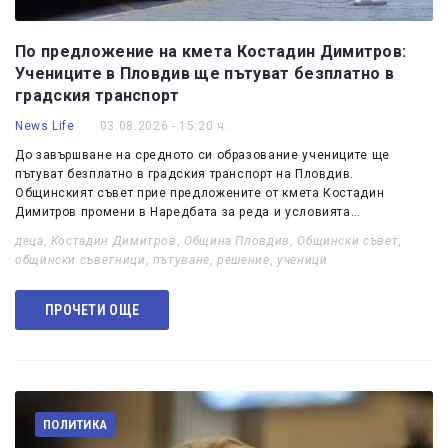
По предложение на кмета Костадин Димитров:
Учениците в Пловдив ще пътуват безплатно в
градския транспорт
News Life
03.08.2026 - 15:20 ч.
До завършване на средното си образование учениците ще
пътуват безплатно в градския транспорт на Пловдив.
Общинският съвет прие предложените от кмета Костадин
Димитров промени в Наредбата за реда и условията…
деца
,
Костадин Димитров
,
Община Пловдив
,
Общински съвет
,
общински съветници
,
пътуване
,
решение
,
ученици
ПРОЧЕТИ ОЩЕ
ПОЛИТИКА