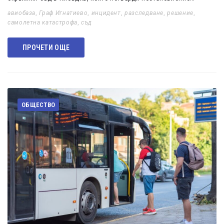
авиобаза
,
Граф Игнатиево
,
инцидент
,
разследване
,
решение
,
самолетна катастрофа
,
съд
ПРОЧЕТИ ОЩЕ
ОБЩЕСТВО