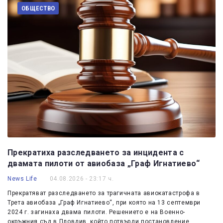
ОБЩЕСТВО
Прекратиха разследването за инцидента с
двамата пилоти от авиобаза „Граф Игнатиево“
News Life
04.08.2026 - 23:17 ч.
Прекратяват разследването за трагичната авиокатастрофа в
Трета авиобаза „Граф Игнатиево“, при която на 13 септември
2024 г. загинаха двама пилоти. Решението е на Военно-
окръжния съд в Пловдив, който потвърди постановление…