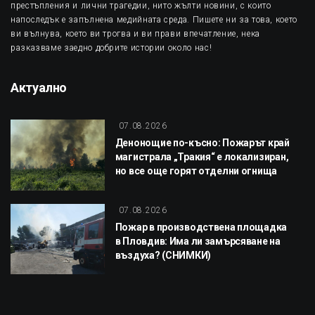
престъпления и лични трагедии, нито жълти новини, с които
напоследък е запълнена медийната среда. Пишете ни за това, което
ви вълнува, което ви трогва и ви прави впечатление, нека
разказваме заедно добрите истории около нас!
Актуално
07.08.2026
Денонощие по-късно: Пожарът край
магистрала „Тракия“ е локализиран,
но все още горят отделни огнища
07.08.2026
Пожар в производствена площадка
в Пловдив: Има ли замърсяване на
въздуха? (СНИМКИ)