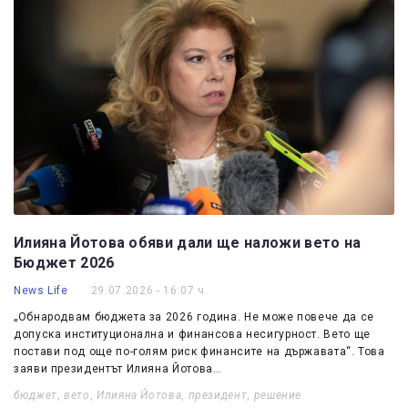
Илияна Йотова обяви дали ще наложи вето на
Бюджет 2026
News Life
29.07.2026 - 16:07 ч.
„Обнародвам бюджета за 2026 година. Не може повече да се
допуска институционална и финансова несигурност. Вето ще
постави под още по-голям риск финансите на държавата“. Това
заяви президентът Илияна Йотова…
бюджет
,
вето
,
Илияна Йотова
,
президент
,
решение