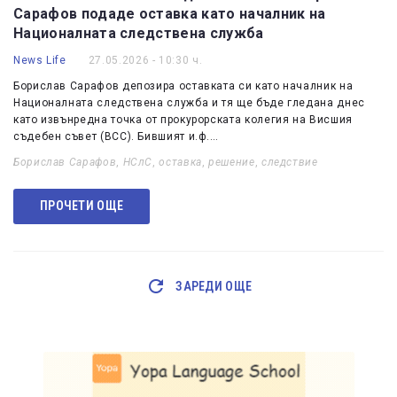
Сарафов подаде оставка като началник на
Националната следствена служба
News Life
27.05.2026 - 10:30 ч.
Борислав Сарафов депозира оставката си като началник на
Националната следствена служба и тя ще бъде гледана днес
като извънредна точка от прокурорската колегия на Висшия
съдебен съвет (ВСС). Бившият и.ф.…
Борислав Сарафов
,
НСлС
,
оставка
,
решение
,
следствие
ПРОЧЕТИ ОЩЕ
ЗАРЕДИ ОЩЕ