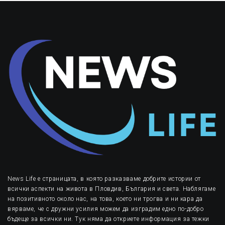
News Life е страницата, в която разказваме добрите истории от
всички аспекти на живота в Пловдив, България и света. Наблягаме
на позитивното около нас, на това, което ни трогва и ни кара да
вярваме, че с дружни усилия можем да изградим едно по-добро
бъдеще за всички ни. Тук няма да откриете информация за тежки