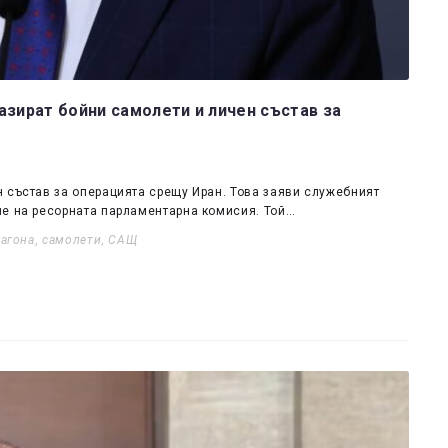
азират бойни самолети и личен състав за
 състав за операцията срещу Иран. Това заяви служебният
ие на ресорната парламентарна комисия. Той…
агона
,
самолети
,
САЩ