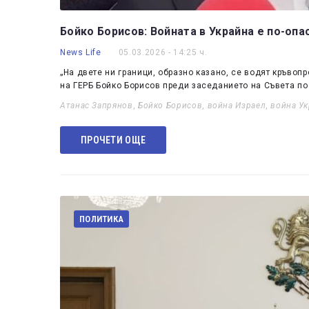
Бойко Борисов: Войната в Украйна е по-опа
News Life
05.03.2026 - 14:25 ч.
„На двете ни граници, образно казано, се водят кръвопр
на ГЕРБ Бойко Борисов преди заседанието на Съвета п
Атанас Запрянов
,
Бойко Борисов
,
война Израел
,
война У
ПРОЧЕТИ ОЩЕ
ПОЛИТИКА