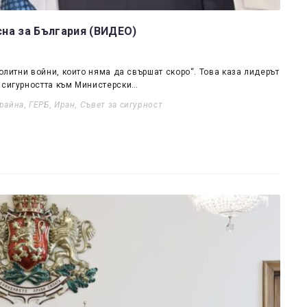
сна за България (ВИДЕО)
олитни войни, които няма да свършат скоро“. Това каза лидерът
о сигурността към Министерски…
крайна
,
ГЕРБ
,
Иран
,
Съвет за сигурност