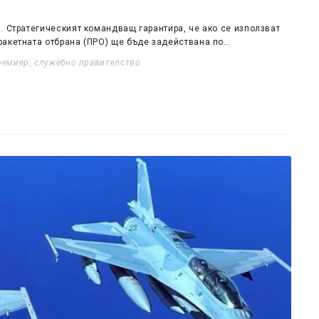
. Стратегическият командващ гарантира, че ако се използват
ракетната отбрана (ПРО) ще бъде задействана по…
ремиер
,
служебно правителство