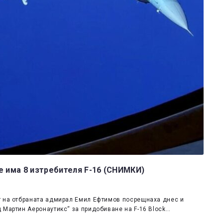
е има 8 изтребителя F-16 (СНИМКИ)
т на отбраната адмирал Емил Ефтимов посрещнаха днес и
 Мартин Аеронаутикс“ за придобиване на F-16 Block…