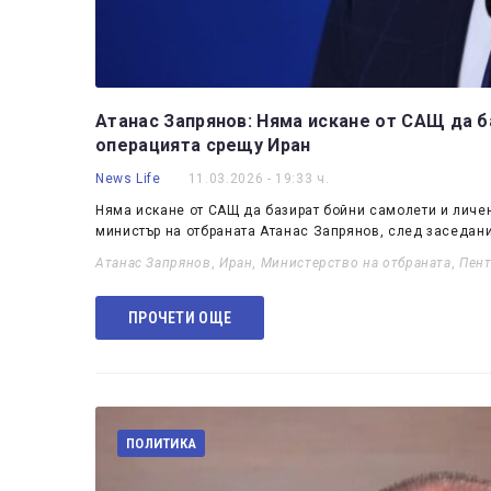
Атанас Запрянов: Няма искане от САЩ да б
операцията срещу Иран
News Life
11.03.2026 - 19:33 ч.
Няма искане от САЩ да базират бойни самолети и личен
министър на отбраната Атанас Запрянов, след заседан
Атанас Запрянов
,
Иран
,
Министерство на отбраната
,
Пент
ПРОЧЕТИ ОЩЕ
ПОЛИТИКА