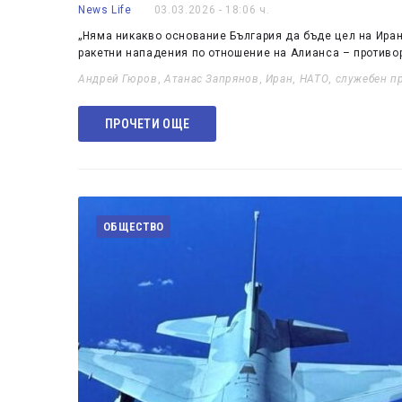
News Life
03.03.2026 - 18:06 ч.
„Няма никакво основание България да бъде цел на Иран
ракетни нападения по отношение на Алианса – противо
Андрей Гюров
,
Атанас Запрянов
,
Иран
,
НАТО
,
служебен п
ПРОЧЕТИ ОЩЕ
ОБЩЕСТВО