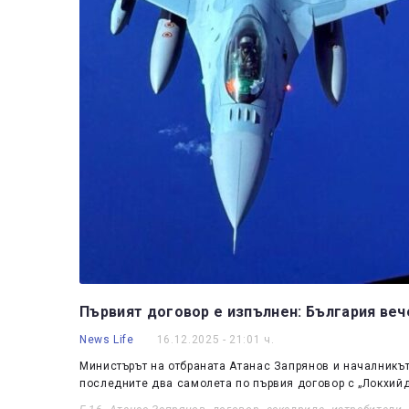
Първият договор е изпълнен: България веч
News Life
16.12.2025 - 21:01 ч.
Министърът на отбраната Атанас Запрянов и началникъ
последните два самолета по първия договор с „Локхийд