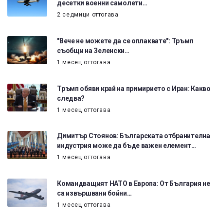
десетки военни самолети…
2 седмици оттогава
"Вече не можете да се оплаквате": Тръмп
съобщи на Зеленски…
1 месец оттогава
Тръмп обяви край на примирието с Иран: Какво
следва?
1 месец оттогава
Димитър Стоянов: Българската отбранителна
индустрия може да бъде важен елемент…
1 месец оттогава
Командващият НАТО в Европа: От България не
са извършвани бойни…
1 месец оттогава