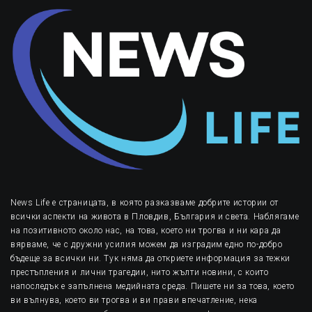
News Life е страницата, в която разказваме добрите истории от
всички аспекти на живота в Пловдив, България и света. Наблягаме
на позитивното около нас, на това, което ни трогва и ни кара да
вярваме, че с дружни усилия можем да изградим едно по-добро
бъдеще за всички ни. Тук няма да откриете информация за тежки
престъпления и лични трагедии, нито жълти новини, с които
напоследък е запълнена медийната среда. Пишете ни за това, което
ви вълнува, което ви трогва и ви прави впечатление, нека