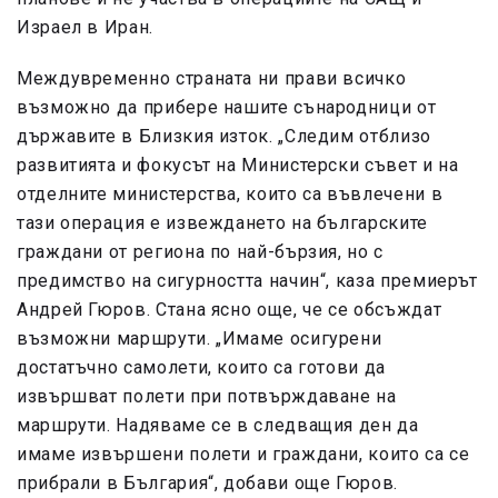
Израел в Иран.
Междувременно страната ни прави всичко
възможно да прибере нашите сънародници от
държавите в Близкия изток. „Следим отблизо
развитията и фокусът на Министерски съвет и на
отделните министерства, които са въвлечени в
тази операция е извеждането на българските
граждани от региона по най-бързия, но с
предимство на сигурността начин“, каза премиерът
Андрей Гюров. Стана ясно още, че се обсъждат
възможни маршрути. „Имаме осигурени
достатъчно самолети, които са готови да
извършват полети при потвърждаване на
маршрути. Надяваме се в следващия ден да
имаме извършени полети и граждани, които са се
прибрали в България“, добави още Гюров.