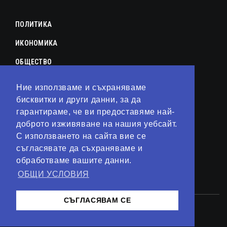
ПОЛИТИКА
ИКОНОМИКА
ОБЩЕСТВО
СПОРТ
Ние използваме и съхраняваме
КУЛТУРА
бисквитки и други данни, за да
гарантираме, че ви предоставяме най-
ЛАЙФСТАЙЛ
доброто изживяване на нашия уебсайт.
С използването на сайта вие се
ТЕХНОЛОГИИ
съгласявате да съхраняваме и
АНАЛИЗИ
обработваме вашите данни.
ОБЩИ УСЛОВИЯ
СВЯТ
СЪГЛАСЯВАМ СЕ
© 2023 – Сайт от
Kirov Invest Group
Контакти
Общи условия