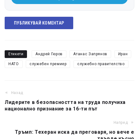
ПУБЛИКУВАЙ КОМЕНТАР
Етикети
Андрей Гюров
Атанас Запрянов
Иран
НАТО
служебен премиер
служебно правителство
Назад
Лидерите в безопасността на труда получиха
национално признание за 16-ти път
Напред
Тръмп: Техеран иска да преговаря, но вече е
твърде късно