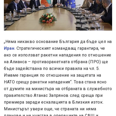
„Няма никакво основание България да бъде цел на
Иран
. Стратегическият командващ гарантира, че
ако се използват ракетни нападения по отношение
на Алианса – противоракетната отбрана (ПРО) ще
бъде задействана по всички правила на чл. 5.
Имаме гаранция по отношение на защитата на
НАТО срещу ракетни нападения“. Това стана ясно
от думите на министъра на отбраната в служебното
правителство Атанас Запрянов след среща при
премиера заради ескалацията в Близкия изток.
Министърът увери още, че страната ни няма
планове и не участва в операциите на САЩ и