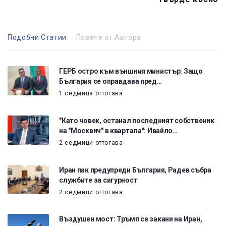
Подобни Статии
Повече от Автора
ГЕРБ остро към външния министър: Защо
България се оправдава пред…
1 седмица оттогава
"Като човек, останал последният собственик
на "Москвич" в квартала": Ивайло…
2 седмици оттогава
Иран пак предупреди България, Радев събра
службите за сигурност
2 седмици оттогава
Въздушен мост: Тръмп се закани на Иран,