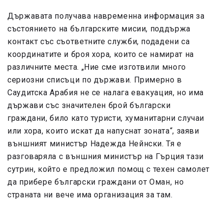
Държавата получава навременна информация за
състоянието на българските мисии, поддържа
контакт със съответните служби, подадени са
координатите и броя хора, които се намират на
различните места. „Ние сме изготвили много
сериозни списъци по държави. Примерно в
Саудитска Арабия не се налага евакуация, но има
държави със значителен брой български
граждани, било като туристи, хуманитарни случаи
или хора, които искат да напуснат зоната“, заяви
външният министър Надежда Нейнски. Тя е
разговаряла с външния министър на Гърция тази
сутрин, който е предложил помощ с техен самолет
да прибере български граждани от Оман, но
страната ни вече има организация за там.