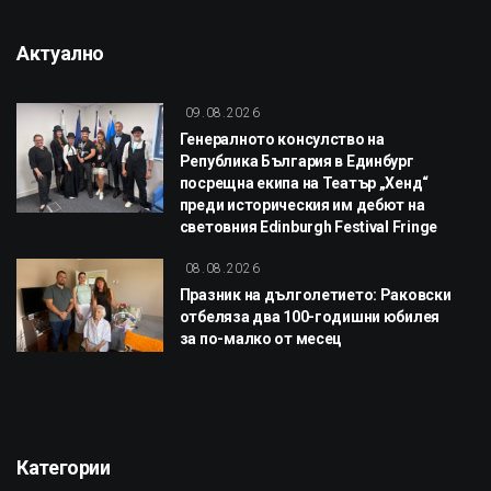
Актуално
09.08.2026
Генералното консулство на
Република България в Единбург
посрещна екипа на Театър „Хенд“
преди историческия им дебют на
световния Edinburgh Festival Fringe
08.08.2026
Празник на дълголетието: Раковски
отбеляза два 100-годишни юбилея
за по-малко от месец
Категории