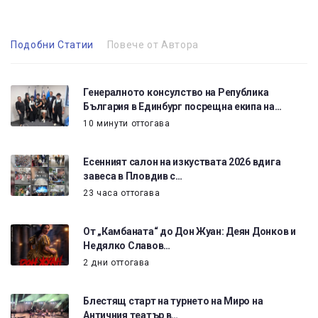
Подобни Статии
Повече от Автора
Генералното консулство на Република
България в Единбург посрещна екипа на…
10 минути оттогава
Есенният салон на изкуствата 2026 вдига
завеса в Пловдив с…
23 часа оттогава
От „Камбаната“ до Дон Жуан: Деян Донков и
Недялко Славов…
2 дни оттогава
Блестящ старт на турнето на Миро на
Античния театър в…