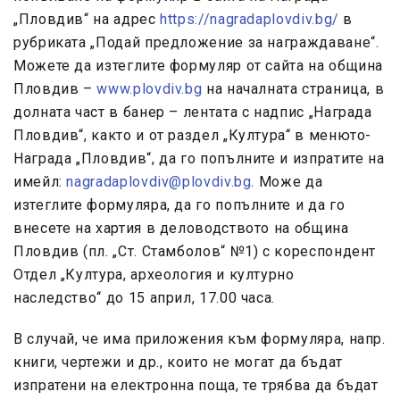
„Пловдив“ на адрес
https://nagradaplovdiv.bg/
в
рубриката „Подай предложение за награждаване“.
Можете да изтеглите формуляр от сайта на община
Пловдив –
www.plovdiv.bg
на началната страница, в
долната част в банер – лентата с надпис „Награда
Пловдив“, както и от раздел „Култура“ в менюто-
Награда „Пловдив“, да го попълните и изпратите на
имейл:
nagradaplovdiv@plovdiv.bg
. Може да
изтеглите формуляра, да го попълните и да го
внесете на хартия в деловодството на община
Пловдив (пл. „Ст. Стамболов“ №1) с кореспондент
Отдел „Култура, археология и културно
наследство“ до 15 април, 17.00 часа.
В случай, че има приложения към формуляра, напр.
книги, чертежи и др., които не могат да бъдат
изпратени на електронна поща, те трябва да бъдат