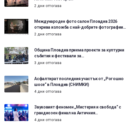
2 дни оттогава
Международен фото салон Пловдив 2026
открива изложба с най-добрите фотографии…
2 дни оттогава
Община Пловдив приема проекти за културни
събития и фестивали за…
3 дни оттогава
Асфалтират последния участък от „Рогошко
шосе“ в Пловдив (СНИМКИ)
4 дни оттогава
Звуковият феномен „Мистерия и свобода“ с
грандиозен финал на Античния…
4 дни оттогава