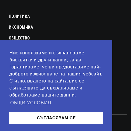
ПОЛИТИКА
ИКОНОМИКА
ОБЩЕСТВО
СПОРТ
Ние използваме и съхраняваме
КУЛТУРА
бисквитки и други данни, за да
гарантираме, че ви предоставяме най-
ЛАЙФСТАЙЛ
доброто изживяване на нашия уебсайт.
С използването на сайта вие се
ТЕХНОЛОГИИ
съгласявате да съхраняваме и
АНАЛИЗИ
обработваме вашите данни.
ОБЩИ УСЛОВИЯ
СВЯТ
СЪГЛАСЯВАМ СЕ
© 2023 – Сайт от
Kirov Invest Group
Контакти
Общи условия