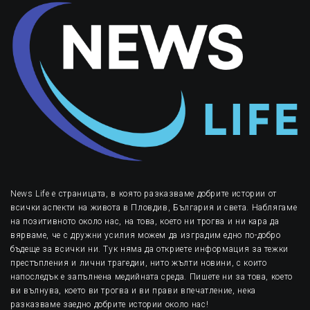
News Life е страницата, в която разказваме добрите истории от
всички аспекти на живота в Пловдив, България и света. Наблягаме
на позитивното около нас, на това, което ни трогва и ни кара да
вярваме, че с дружни усилия можем да изградим едно по-добро
бъдеще за всички ни. Тук няма да откриете информация за тежки
престъпления и лични трагедии, нито жълти новини, с които
напоследък е запълнена медийната среда. Пишете ни за това, което
ви вълнува, което ви трогва и ви прави впечатление, нека
разказваме заедно добрите истории около нас!