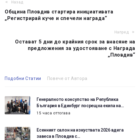
Назад
Община Пловдив стартира инициативата
„Регистрирай куче и спечели награда“
Напред
Остават 5 дни до крайния срок за внасяне на
предложения за удостояване с Награда
„Пловдив“
Подобни Статии
Повече от Автора
Генералното консулство на Република
България в Единбург посрещна екипа на…
15 часа оттогава
Есенният салон на изкуствата 2026 вдига
завеса в Пловдив с…