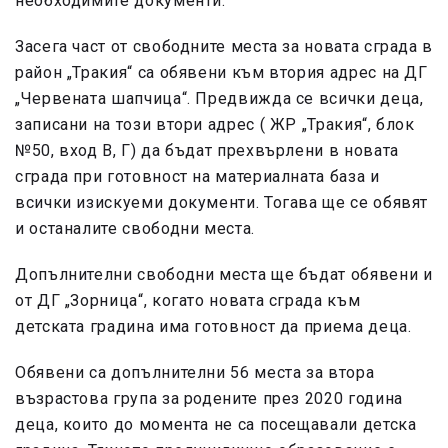
необходимите документи.
Засега част от свободните места за новата сграда в
район „Тракия“ са обявени към втория адрес на ДГ
„Червената шапчица“. Предвижда се всички деца,
записани на този втори адрес ( ЖР „Тракия“, блок
№50, вход В, Г) да бъдат прехвърлени в новата
сграда при готовност на материалната база и
всички изискуеми документи. Тогава ще се обявят
и останалите свободни места.
Допълнителни свободни места ще бъдат обявени и
от ДГ „Зорница“, когато новата сграда към
детската градина има готовност да приема деца.
Обявени са допълнителни 56 места за втора
възрастова група за родените през 2020 година
деца, които до момента не са посещавали детска