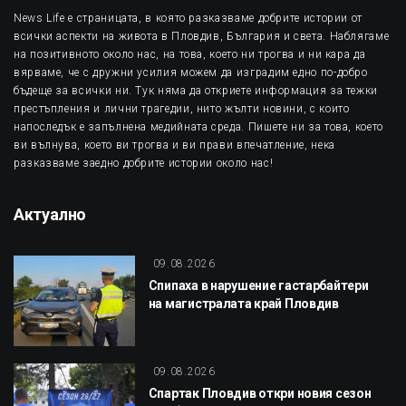
News Life е страницата, в която разказваме добрите истории от
всички аспекти на живота в Пловдив, България и света. Наблягаме
на позитивното около нас, на това, което ни трогва и ни кара да
вярваме, че с дружни усилия можем да изградим едно по-добро
бъдеще за всички ни. Тук няма да откриете информация за тежки
престъпления и лични трагедии, нито жълти новини, с които
напоследък е запълнена медийната среда. Пишете ни за това, което
ви вълнува, което ви трогва и ви прави впечатление, нека
разказваме заедно добрите истории около нас!
Актуално
09.08.2026
Спипаха в нарушение гастарбайтери
на магистралата край Пловдив
09.08.2026
Спартак Пловдив откри новия сезон