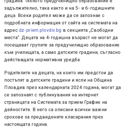
градина. Тяхното предучилищно образование е
задължително, така както и на 5- и 6-годишните
деца. Всеки родител може да се запознае с
подробната информация от сайта на системата на
адрес
dz-priem.plovdiv.bg
в секцията „Свободни
места“. Децата на 4-годишна възраст не могат да
посещават групите за предучилищно образование
към училищата, а само детските градини, съгласно
действащата нормативна уредба.
Родителите на децата, на които им предстои да
постъпят в детските градини и ясли на Община
Пловдив през календарната 2024 година, могат да
се запознаят с публикувания на интернет
страницата на Системата за прием График на
дейностите. В него са описани всички важни
срокове за предвидените класирания през
настоящата година.