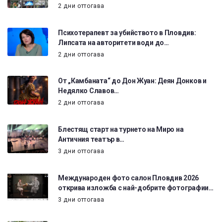
2 дни оттогава
Психотерапевт за убийството в Пловдив:
Липсата на авторитети води до…
2 дни оттогава
От „Камбаната“ до Дон Жуан: Деян Донков и
Недялко Славов…
2 дни оттогава
Блестящ старт на турнето на Миро на
Античния театър в…
3 дни оттогава
Международен фото салон Пловдив 2026
открива изложба с най-добрите фотографии…
3 дни оттогава