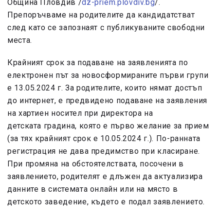
Община Пловдив /
dz-priem.plovdiv.bg
/.
Препоръчваме на родителите да кандидатстват
след като се запознаят с публикуваните свободни
места.
Крайният срок за подаване на заявленията по
електронен път за новосформираните първи групи
е 13.05.2024 г. За родителите, които нямат достъп
до интернет, е предвидено подаване на заявления
на хартиен носител при директорa на
детскaтa градинa, която е първо желание за прием
(за тях крайният срок е 10.05.2024 г.). По-ранната
регистрация не дава предимство при класиране.
При промяна на обстоятелствата, посочени в
заявлението, родителят е длъжен да актуализира
данните в системата онлайн или на място в
детското заведение, където е подал заявлението.