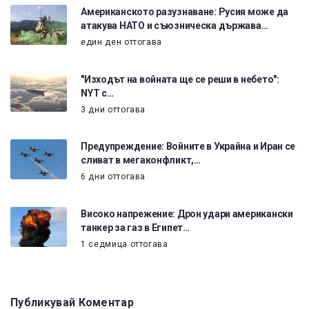
Американското разузнаване: Русия може да
атакува НАТО и съюзническа държава…
един ден оттогава
"Изходът на войната ще се реши в небето":
NYT с…
3 дни оттогава
Предупреждение: Войните в Украйна и Иран се
сливат в мегаконфликт,…
6 дни оттогава
Високо напрежение: Дрон удари американски
танкер за газ в Египет…
1 седмица оттогава
Публикувай Коментар