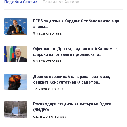
Подобни Статии
Повече от Автора
ГЕРБ за дрона в Кардам: Особено важно е да
знаем…
9 часа оттогава
Официално: Дронът, паднал край Кардам, е
широко използван от украинската…
9 часа оттогава
Дрон се взриви на българска територия,
свикват Консултативния съвет за…
15 часа оттогава
Русия удари стадион в центъра на Одеса
(ВИДЕО)
един ден оттогава