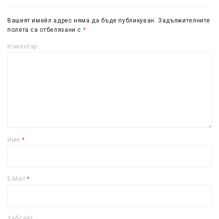
Вашият имейл адрес няма да бъде публикуван.
Задължителните
полета са отбелязани с
*
Коментар
Име
*
E-Mail
*
Уебсайт