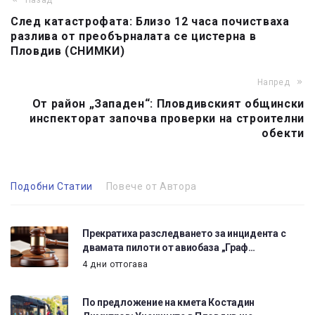
Назад
След катастрофата: Близо 12 часа почистваха
разлива от преобърналата се цистерна в
Пловдив (СНИМКИ)
Напред
От район „Западен“: Пловдивският общински
инспекторат започва проверки на строителни
обекти
Подобни Статии
Повече от Автора
Прекратиха разследването за инцидента с
двамата пилоти от авиобаза „Граф…
4 дни оттогава
По предложение на кмета Костадин