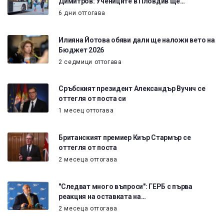
Димитров: Учениците в Пловдив ще…
6 дни оттогава
Илияна Йотова обяви дали ще наложи вето на
Бюджет 2026
2 седмици оттогава
Сръбският президент Александър Вучич се
оттегля от поста си
1 месец оттогава
Британският премиер Киър Стармър се
оттегля от поста
2 месеца оттогава
"Следват много въпроси": ГЕРБ с първа
реакция на оставката на…
2 месеца оттогава