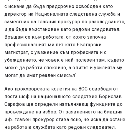
с искане да бъда предсрочно освободен като
директор на Националната следствена служба и
заместник на главния прокурор по разследването,
и да бъда възстановен като редови следовател.
Връщам се към работата, от която започна
професионалният ми път като български
магистрат, с уважение към професията и с
убеждението, че човек е най-полезен там, където
може да работи спокойно, а опитът и усилията му
могат да имат реален смисъл“.
Ако прокурорската колегия на ВСС освободи от
поста шеф на националното следствие Борислав
Сарафов ще определи изпълняващ функциите до
провеждане на избор. От заявлението на бившия
и.ф. главен прокурор става ясно, че иска да остане
на работа в службата като редови следовател.