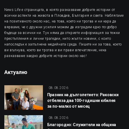
News Life е страницата, в която разказваме добрите истории от
всички аспекти на живота в Пловдив, България и света. Наблягаме
на позитивното около нас, на това, което ни трогва и ни кара да
вярваме, че с дружни усилия можем да изградим едно по-добро
бъдеще за всички ни. Тук няма да откриете информация за тежки
престъпления и лични трагедии, нито жълти новини, с които
напоследък е запълнена медийната среда. Пишете ни за това, което
ви вълнува, което ви трогва и ви прави впечатление, нека
разказваме заедно добрите истории около нас!
Актуално
08.08.2026
Празник на дълголетието: Раковски
отбеляза два 100-годишни юбилея
за по-малко от месец
08.08.2026
Благородно: Служители на община