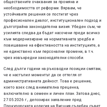
обществените очаквания за промяна и
необходимостта от реформи. Вярвам, че
устойчивите решения се постигат чрез
професионален диалог, институционален подход и
дълготрайна законодателна визия. Убеден съм, че
усилията следва да бъдат насочени преди всичко
към модернизиране на нормативната уредба и
повишаване на ефективността на институциите, а
не единствено към персонални промени, в т.ч.
чрез извънредни законодателни способи.
След дълги години на ръководни позиции смятам,
че е настъпил моментът да се оттегля от
административната дейност. Това е решение,
което взех след внимателна преценка,
включително в семеен и личен план. Затова днес,
27.05.2026 г., депозирах заявление пред
Прокурорската колегия на Висшия съдебен съвет