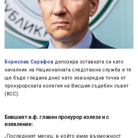
Борислав Сарафов
депозира оставката си като
началник на Националната следствена служба и тя
ще бъде гледана днес като извънредна точка от
прокурорската колегия на Висшия съдебен съвет
(ВСС).
Бившият и.ф. главен прокурор излезе и с
изявление:
„Последният месец, в който имах възможност