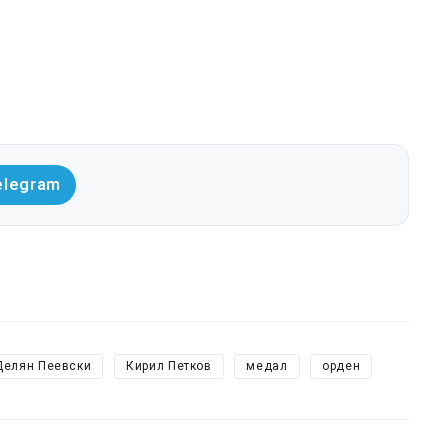
elegram
Делян Пеевски
Кирил Петков
медал
орден