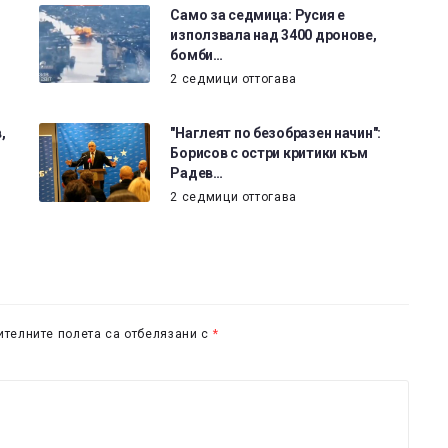
Само за седмица: Русия е
използвала над 3400 дронове,
бомби…
2 седмици оттогава
,
"Наглеят по безобразен начин":
Борисов с остри критики към
Радев…
2 седмици оттогава
телните полета са отбелязани с
*