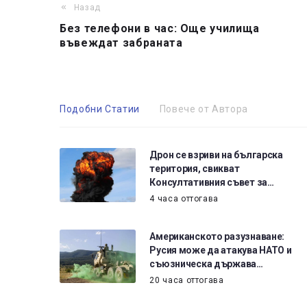
Назад
Без телефони в час: Още училища
въвеждат забраната
Подобни Статии
Повече от Автора
Дрон се взриви на българска
територия, свикват
Консултативния съвет за…
4 часа оттогава
Американското разузнаване:
Русия може да атакува НАТО и
съюзническа държава…
20 часа оттогава