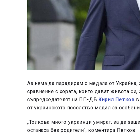
Аз няма да парадирам с медала от Украйна,
сравнение с хората, които дават живота си, 
съпредседателят на ПП-ДБ
Кирил Петков
в
от украинското посолство медал за особени
„Толкова много украинци умират, за да защ
останаха без родители“, коментира Петков.