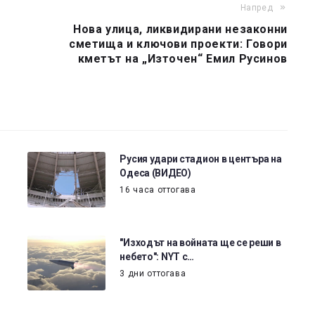
Напред
Нова улица, ликвидирани незаконни
сметища и ключови проекти: Говори
кметът на „Източен“ Емил Русинов
Русия удари стадион в центъра на
Одеса (ВИДЕО)
16 часа оттогава
"Изходът на войната ще се реши в
небето": NYT с…
3 дни оттогава