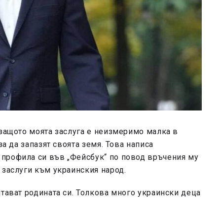
 защото моята заслуга е неизмеримо малка в
за да запазят своята земя. Това написа
 профила си във „Фейсбук“ по повод връчения му
 заслуги към украинския народ.
итават родината си. Толкова много украински деца