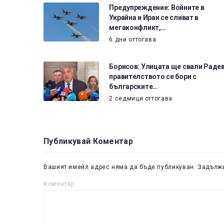
Предупреждение: Войните в
Украйна и Иран се сливат в
мегаконфликт,…
6 дни оттогава
Борисов: Улицата ще свали Радев
правителството се бори с
българските…
2 седмици оттогава
Публикувай Коментар
Вашият имейл адрес няма да бъде публикуван.
Задължи
Коментар