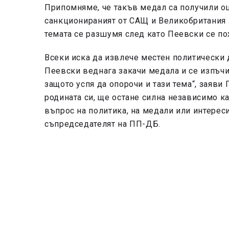
Припомняме, че такъв медал са получили о
санкционираният от САЩ и Великобритания 
темата се разшумя след като Пеевски се по
Всеки иска да извлече местен политически 
Пеевски веднага закачи медала и се изпъчи
защото успя да опорочи и тази тема“, заяви 
родината си, ще остане силна независимо ка
въпрос на политика, на медали или интереси
съпредседателят на ПП-ДБ.