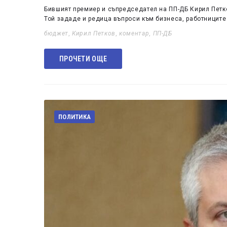
Бившият премиер и съпредседател на ПП-ДБ Кирил Петк
Той зададе и редица въпроси към бизнеса, работниците 
бюджет
,
Кирил Петков
,
коментар
,
ПП-ДБ
ПРОЧЕТИ ОЩЕ
ПОЛИТИКА