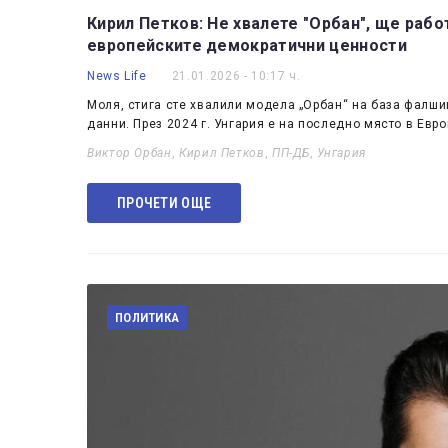
Кирил Петков: Не хвалете "Орбан", ще рабо
европейските демократични ценности
News Life
21.01.2026 - 10:17 ч.
Моля, стига сте хвалили модела „Орбан“ на база фалши
данни. През 2024 г. Унгария е на последно място в Ев
Виктор Орбан
,
Кирил Петков
,
ПП-ДБ
,
Унгария
ПРОЧЕТИ ОЩЕ
ПОЛИТИКА