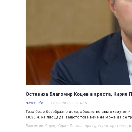
Оставиха Благомир Коцев в ареста, Кирил 
News Life
12.09.2025 - 18:47 ч.
Това беше безобразно дело, абсолютно съм възмутен и
18.30 ч. на площада, защото това вече не може да се т
Благомир Коцев
,
Кирил Петков
,
прокуратура
,
протести
,
р