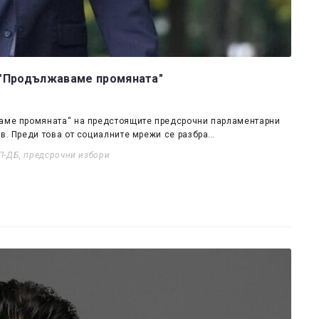
а "Продължаваме промяната"
ваме промяната“ на предстоящите предсрочни парламентарни
ов. Преди това от социалните мрежи се разбра…
П-ДБ
,
предсрочни избори