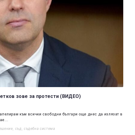
Петков зове за протести (ВИДЕО)
 апелирам към всички свободни българи още днес да излязат в
рае.…
ешение
,
съд
,
съдебна система