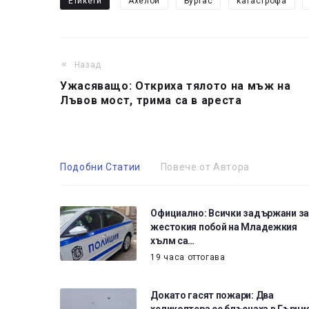
Етикети
Ахелой
Бургас
катастрофа
Назад
Ужасяващо: Откриха тялото на мъж на
Лъвов мост, трима са в ареста
Подобни Статии
Повече от Автора
Официално: Всички задържани за
жестокия побой на Младежкия
хълм са…
19 часа оттогава
Докато гасят пожари: Два
хеликоптера се блъснаха в Гърция