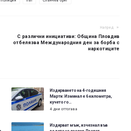
полиция
път
Слънчев бряг
Напред
С различни инициативи: Община Пловдив
отбелязва Международния ден за борба с
наркотиците
Издирването на 4-годишния
Марти: Изминал е 6 километра,
кучето го…
4 дни оттогава
Издирват мъж, изчезнал във
,
водите на язовир Доспат