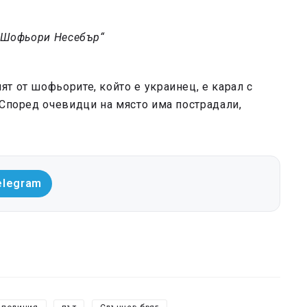
 „Шофьори Несебър“
т от шофьорите, който е украинец, е карал с
 Според очевидци на място има пострадали,
elegram