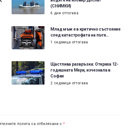
(СНИМКИ)
6 дни оттогава
Млад мъж е в критично състояние
след катастрофата на пътя…
1 седмица оттогава
Щастлива развръзка: Откриха 12-
годишната Мери, изчезнала в
София
2 седмици оттогава
телните полета са отбелязани с
*