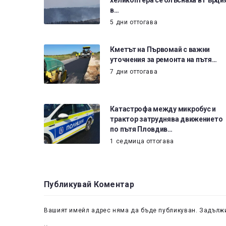
в…
5 дни оттогава
Кметът на Първомай с важни
уточнения за ремонта на пътя…
7 дни оттогава
Катастрофа между микробус и
трактор затруднява движението
по пътя Пловдив…
1 седмица оттогава
Публикувай Коментар
Вашият имейл адрес няма да бъде публикуван.
Задължи