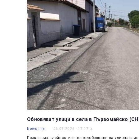
Обновяват улици в села в Първомайско (С
News Life
06.07.2026 - 17:17 ч.
Приключиха дейностите по подобряване на уличната ин