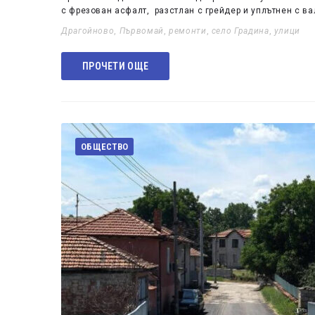
с фрезован асфалт, разстлан с грейдер и уплътнен с в
Драгойново
,
Първомай
,
ремонти
,
село Градина
,
улици
ПРОЧЕТИ ОЩЕ
ОБЩЕСТВО