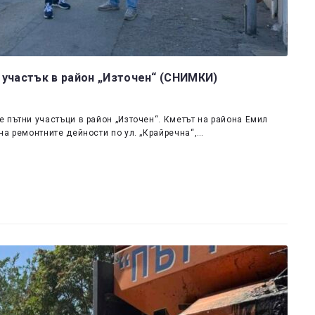
 участък в район „Източен“ (СНИМКИ)
 пътни участъци в район „Източен“. Кметът на района Емил
на ремонтните дейности по ул. „Крайречна“,…