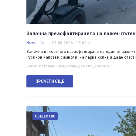
Започна преасфалтирането на важен пътен
News Life
03.08.2026 - 15:06 ч.
Започна цялостното преасфалтиране на един от важните
Русинов направи символична първа копка и даде старт 
Батак
,
Източен
,
Крайречна
,
ремонт
,
ремонти
ПРОЧЕТИ ОЩЕ
ОБЩЕСТВО