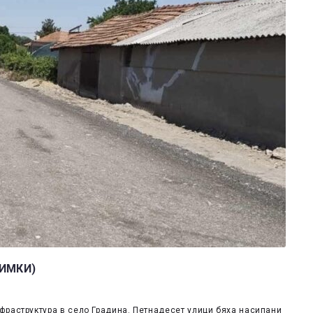
НИМКИ)
фраструктура в село Градина. Петнадесет улици бяха насипани