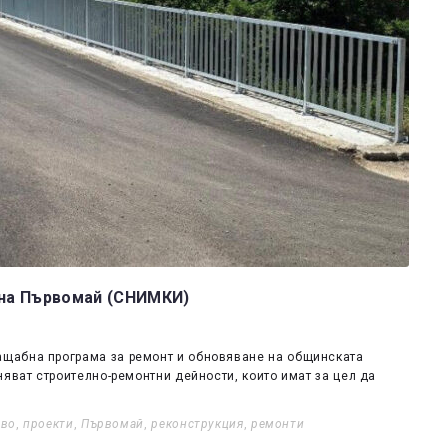
на Първомай (СНИМКИ)
щабна програма за ремонт и обновяване на общинската
няват строително-ремонтни дейности, които имат за цел да
ево
,
проекти
,
Първомай
,
реконструкция
,
ремонти