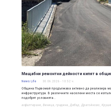
Мащабни ремонтни дейности кипят в общи
News Life
30.06.2026 - 10:52 ч.
Община Първомай продължава активно да реализира ма
инфраструктура. В различните населени места се изпъл
подобрят условията…
асфалтиране
,
Виница
,
градина
,
Дебър
,
Драгойново
,
Круш