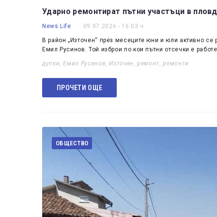
Ударно ремонтират пътни участъци в пловд
News Life
09.07.2026 - 16:03 ч.
В район „Източен“ през месеците юни и юли активно се 
Емил Русинов. Той изброи по кои пътни отсечки е работ
дупки
,
Емил Русинов
,
Източен
,
ремонт
,
ремонти
ПРОЧЕТИ ОЩЕ
ОБЩЕСТВО