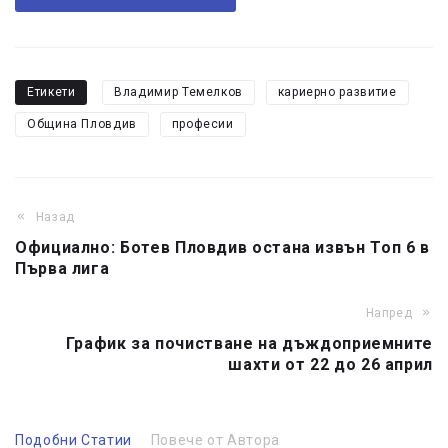
Етикети
Владимир Темелков
кариерно развитие
Община Пловдив
професии
Назад
Официално: Ботев Пловдив остана извън Топ 6 в
Първа лига
Напред
График за почистване на дъждоприемните
шахти от 22 до 26 април
Подобни Статии
Повече от Автора