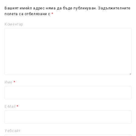
Вашият имейл адрес няма да бъде публикуван.
Задължителните
полета са отбелязани с
*
Коментар
Име
*
E-Mail
*
Уебсайт