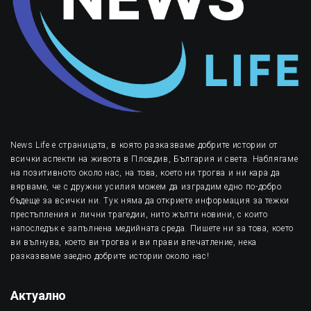
News Life е страницата, в която разказваме добрите истории от
всички аспекти на живота в Пловдив, България и света. Наблягаме
на позитивното около нас, на това, което ни трогва и ни кара да
вярваме, че с дружни усилия можем да изградим едно по-добро
бъдеще за всички ни. Тук няма да откриете информация за тежки
престъпления и лични трагедии, нито жълти новини, с които
напоследък е запълнена медийната среда. Пишете ни за това, което
ви вълнува, което ви трогва и ви прави впечатление, нека
разказваме заедно добрите истории около нас!
Актуално