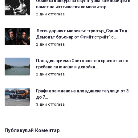
Обявиха конкурс за скулптурна композиция в
памет на изтъкнатия композитор…
2 дни оттогава
Легендарният мюзикъл-трилър „Суини Тод:
Демонът бръснар от Флийт стрийт“ с…
2 дни оттогава
Пловдив приема Световното първенство по
гребане за юноши и девойки…
2 дни оттогава
График за миене на пловдивските улици от 3
до 7…
3 дни оттогава
Публикувай Коментар