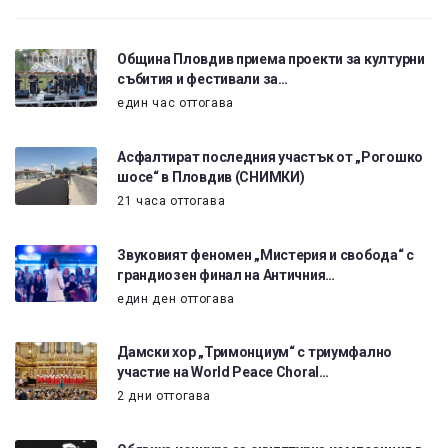
Община Пловдив приема проекти за културни
събития и фестивали за…
един час оттогава
Асфалтират последния участък от „Рогошко
шосе“ в Пловдив (СНИМКИ)
21 часа оттогава
Звуковият феномен „Мистерия и свобода“ с
грандиозен финал на Античния…
един ден оттогава
Дамски хор „Тримонциум“ с триумфално
участие на World Peace Choral…
2 дни оттогава