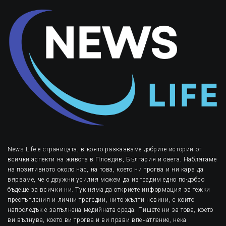
News Life е страницата, в която разказваме добрите истории от
всички аспекти на живота в Пловдив, България и света. Наблягаме
на позитивното около нас, на това, което ни трогва и ни кара да
вярваме, че с дружни усилия можем да изградим едно по-добро
бъдеще за всички ни. Тук няма да откриете информация за тежки
престъпления и лични трагедии, нито жълти новини, с които
напоследък е запълнена медийната среда. Пишете ни за това, което
ви вълнува, което ви трогва и ви прави впечатление, нека