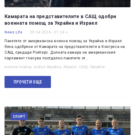
Камарата на представителите в САЩ одобри
военната помощ за Украйна и Израел
News Life
20.04.2024 - 21:24 ч.
Пакетите от американска военна помощ за Украйна и Израел
бяха одобрени от Камарата на представителите в Конгреса на
САЩ, предаде Ройтерс. Долната камара на американския
парламент гласува поотделно пакетите от…
военна помощ
,
война Украйна
,
Израел
,
САЩ
,
Украйна
ПРОЧЕТИ ОЩЕ
СПОРТ