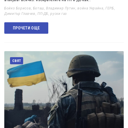
атакуват всичко. Избирателите на ПП и ДБ как…
Бойко Борисов
,
Боташ
,
Владимир Путин
,
война Украйна
,
ГЕРБ
,
Димитър Главчев
,
ПП-ДБ
,
руски газ
ПРОЧЕТИ ОЩЕ
СВЯТ