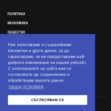
ПОЛИТИКА
ИКОНОМИКА
ОБЩЕСТВО
СПОРТ
Ние използваме и съхраняваме
КУЛТУРА
бисквитки и други данни, за да
гарантираме, че ви предоставяме най-
ЛАЙФСТАЙЛ
доброто изживяване на нашия уебсайт.
С използването на сайта вие се
ТЕХНОЛОГИИ
съгласявате да съхраняваме и
АНАЛИЗИ
обработваме вашите данни.
ОБЩИ УСЛОВИЯ
СВЯТ
СЪГЛАСЯВАМ СЕ
© 2023 – Сайт от
Kirov Invest Group
Контакти
Общи условия