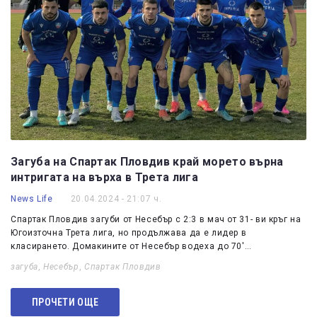
Загуба на Спартак Пловдив край морето върна
интригата на върха в Трета лига
News Life
20.04.2024 - 21:07 ч.
Спартак Пловдив загуби от Несебър с 2:3 в мач от 31- ви кръг на
Югоизточна Трета лига, но продължава да е лидер в
класирането. Домакините от Несебър водеха до 70′…
загуба
,
Несебър
,
Спартак Пловдив
ПРОЧЕТИ ОЩЕ