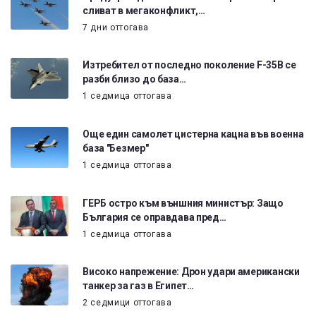
сливат в мегаконфликт,…
7 дни оттогава
Изтребител от последно поколение F-35B се
разби близо до база…
1 седмица оттогава
Още един самолет цистерна кацна във военна
база "Безмер"
1 седмица оттогава
ГЕРБ остро към външния министър: Защо
България се оправдава пред…
1 седмица оттогава
Високо напрежение: Дрон удари американски
танкер за газ в Египет…
2 седмици оттогава