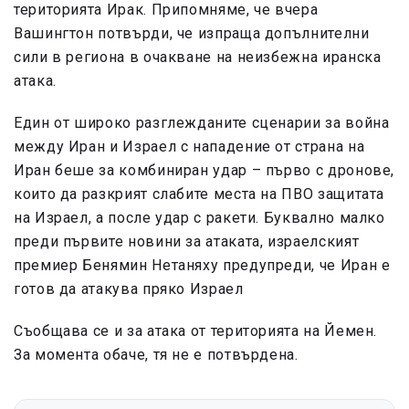
територията Ирак. Припомняме, че вчера
Вашингтон потвърди, че изпраща допълнителни
сили в региона в очакване на неизбежна иранска
атака.
Един от широко разглежданите сценарии за война
между Иран и Израел с нападение от страна на
Иран беше за комбиниран удар – първо с дронове,
които да разкрият слабите места на ПВО защитата
на Израел, а после удар с ракети. Буквално малко
преди първите новини за атаката, израелският
премиер Бенямин Нетаняху предупреди, че Иран е
готов да атакува пряко Израел
Съобщава се и за атака от територията на Йемен.
За момента обаче, тя не е потвърдена.