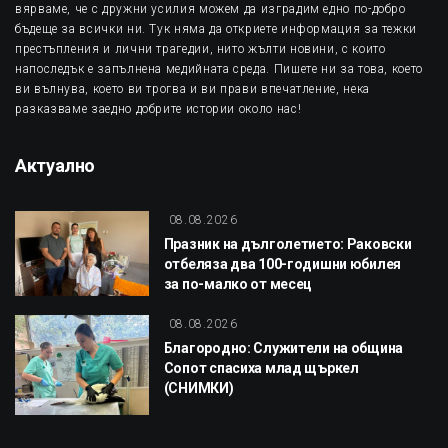
вярваме, че с дружни усилия можем да изградим едно по-добро
бъдеще за всички ни. Тук няма да откриете информация за тежки
престъпления и лични трагедии, нито жълти новини, с които
напоследък е запълнена медийната среда. Пишете ни за това, което
ви вълнува, което ви трогва и ви прави впечатление, нека
разказваме заедно добрите истории около нас!
Актуално
08.08.2026
Празник на дълголетието: Раковски
отбеляза два 100-годишни юбилея
за по-малко от месец
08.08.2026
Благородно: Служители на община
Сопот спасиха млад щъркел
(СНИМКИ)