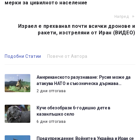
мерки за цивилното население
Напред
Израел е прехванал почти всички дронове и
ракети, изстреляни от Иран (ВИДЕО)
Подобни Статии
Повече от Автора
Американското разузнаване: Русия може да
атакува НАТО и съюзническа държава…
2 дни оттогава
Куче обезобрази 6-годишно дете в
казанлъшко село
6 дни оттогава
Предупреждение: Войните в Украйна и Иран се