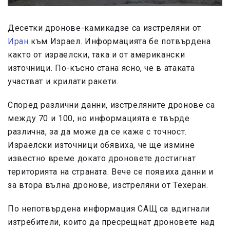
Десетки дронове-камикадзе са изстреляни от
Иран
към Израел. Информацията бе потвърдена
както от израелски, така и от американски
източници. По-късно стана ясно, че в атаката
участват и крилати ракети.
Според различни данни, изстреляните дронове са
между 70 и 100, но информацията е твърде
различна, за да може да се каже с точност.
Израелски източници обявиха, че ще измине
известно време докато дроновете достигнат
територията на страната. Вече се появиха данни и
за втора вълна дронове, изстреляни от Техеран.
По непотвърдена информация САЩ са вдигнали
изтребители, които да пресрещнат дроновете над