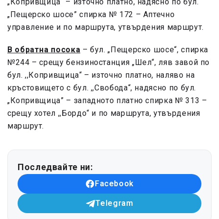
„Копривщица“ – източно платно, надясно по бул.
„Пещерско шосе” спирка № 172 – Аптечно
управление и по маршрута, утвърдения маршрут.
В обратна посока
– бул. „Пещерско шосе“, спирка
№244 – срещу бензиностанция „Шел“, ляв завой по
бул. ,,Копривщица“ – източно платно, наляво на
кръстовището с бул. ,,Свобода“, надясно по бул.
„Копривщица” – западното платно спирка № 313 –
срещу хотел ,,Бордо“ и по маршрута, утвърдения
маршрут.
Последвайте ни:
Facebook
Telegram