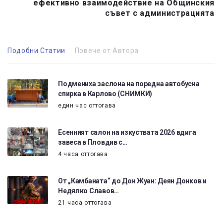
ефективно взаимодействие на Общинския
съвет с администрацията
Подобни Статии
Повече от Автора
Подмениха заслона на поредна автобусна
спирка в Карлово (СНИМКИ)
един час оттогава
Есенният салон на изкуствата 2026 вдига
завеса в Пловдив с…
4 часа оттогава
От „Камбаната“ до Дон Жуан: Деян Донков и
Недялко Славов…
21 часа оттогава