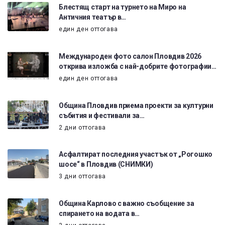
Блестящ старт на турнето на Миро на
Античния театър в…
един ден оттогава
Международен фото салон Пловдив 2026
открива изложба с най-добрите фотографии…
един ден оттогава
Община Пловдив приема проекти за културни
събития и фестивали за…
2 дни оттогава
Асфалтират последния участък от „Рогошко
шосе“ в Пловдив (СНИМКИ)
3 дни оттогава
Община Карлово с важно съобщение за
спирането на водата в…