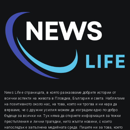
News Life е страницата, в която разказваме добрите истории от
всички аспекти на живота в Пловдив, България и света. Наблягаме
на позитивното около нас, на това, което ни трогва и ни кара да
вярваме, че с дружни усилия можем да изградим едно по-добро
бъдеще за всички ни. Тук няма да откриете информация за тежки
престъпления и лични трагедии, нито жълти новини, с които
напоследък е запълнена медийната среда. Пишете ни за това, което