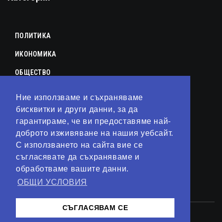
ПОЛИТИКА
ИКОНОМИКА
ОБЩЕСТВО
СПОРТ
Ние използваме и съхраняваме
КУЛТУРА
бисквитки и други данни, за да
гарантираме, че ви предоставяме най-
ЛАЙФСТАЙЛ
доброто изживяване на нашия уебсайт.
С използването на сайта вие се
ТЕХНОЛОГИИ
съгласявате да съхраняваме и
АНАЛИЗИ
обработваме вашите данни.
ОБЩИ УСЛОВИЯ
СВЯТ
СЪГЛАСЯВАМ СЕ
© 2023 – Сайт от
Kirov Invest Group