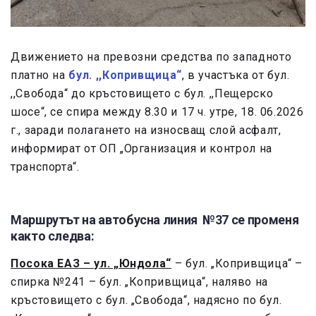
Движението на превозни средства по западното
платно на
бул. ,,Копривщица“
, в участъка от бул.
,,Свобода“ до кръстовището с бул. ,,Пещерско
шосе“, се спира между 8.30 и 17 ч. утре, 18. 06.2026
г., заради полагането на износващ слой асфалт,
информират от ОП „Организация и контрол на
транспорта“.
Маршрутът на автобусна линия №37 се променя
както следва:
Посока ЕАЗ – ул. „Юндола“
– бул. „Копривщица“ –
спирка №241 – бул. „Копривщица“, наляво на
кръстовището с бул. „Свобода“, надясно по бул.