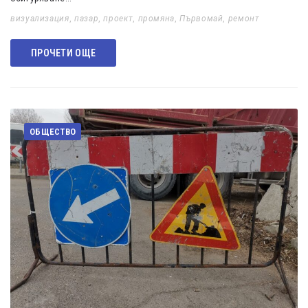
визуализация
,
пазар
,
проект
,
промяна
,
Първомай
,
ремонт
ПРОЧЕТИ ОЩЕ
ОБЩЕСТВО