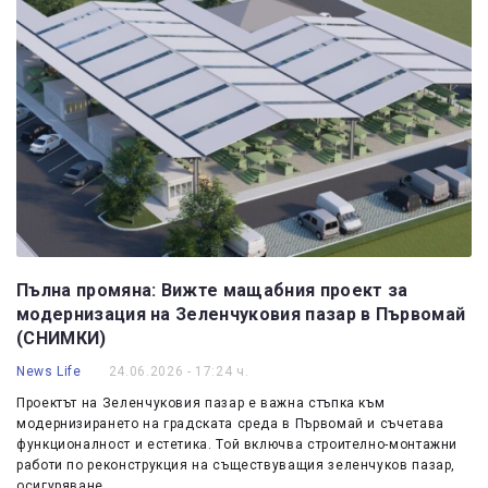
Пълна промяна: Вижте мащабния проект за
модернизация на Зеленчуковия пазар в Първомай
(СНИМКИ)
News Life
24.06.2026 - 17:24 ч.
Проектът на Зеленчуковия пазар е важна стъпка към
модернизирането на градската среда в Първомай и съчетава
функционалност и естетика. Той включва строително-монтажни
работи по реконструкция на съществуващия зеленчуков пазар,
осигуряване…