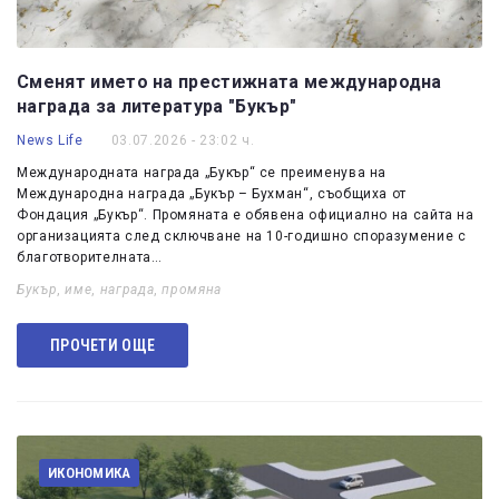
Сменят името на престижната международна
награда за литература "Букър"
News Life
03.07.2026 - 23:02 ч.
Международната награда „Букър“ се преименува на
Международна награда „Букър – Бухман“, съобщиха от
Фондация „Букър“. Промяната е обявена официално на сайта на
организацията след сключване на 10-годишно споразумение с
благотворителната…
Букър
,
име
,
награда
,
промяна
ПРОЧЕТИ ОЩЕ
ИКОНОМИКА