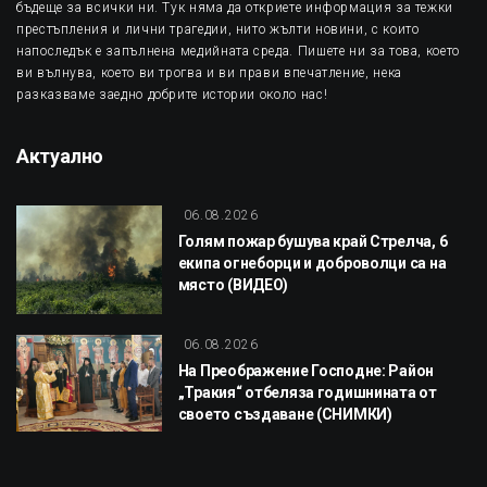
бъдеще за всички ни. Тук няма да откриете информация за тежки
престъпления и лични трагедии, нито жълти новини, с които
напоследък е запълнена медийната среда. Пишете ни за това, което
ви вълнува, което ви трогва и ви прави впечатление, нека
разказваме заедно добрите истории около нас!
Актуално
06.08.2026
Голям пожар бушува край Стрелча, 6
екипа огнеборци и доброволци са на
място (ВИДЕО)
06.08.2026
На Преображение Господне: Район
„Тракия“ отбеляза годишнината от
своето създаване (СНИМКИ)