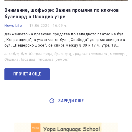
Внимание, шофьори: Важна промяна по ключов
булевард в Пловдив утре
News Life
17.06.2026 - 16:09 ч.
Движението на превозни средства по западното платно на бул.
,,Копривщица“, в участъка от бул. ,,Свобода“ до кръстовището с
бул. ,,Пещерско шосе“, се спира между 8.30 и 17 ч. утре, 18.…
автобус
,
бул. Копривщица
,
булевард
,
градски транспорт
,
маршрут
,
Община Пловдив
,
промяна
,
ремонт
ПРОЧЕТИ ОЩЕ
ЗАРЕДИ ОЩЕ