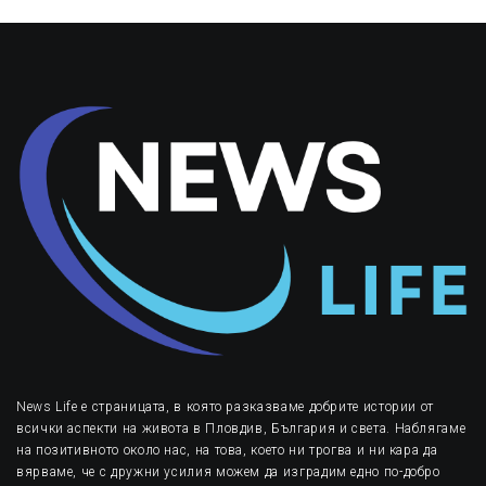
News Life е страницата, в която разказваме добрите истории от
всички аспекти на живота в Пловдив, България и света. Наблягаме
на позитивното около нас, на това, което ни трогва и ни кара да
вярваме, че с дружни усилия можем да изградим едно по-добро