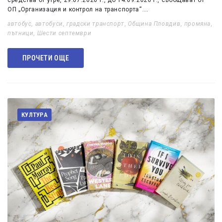
средства от утре, 29.07.2026 г., до 14.09.2026 г., съобщават от
ОП „Организация и контрол на транспорта“.…
автобус
,
автобуси
,
градски транспорт
,
Община Пловдив
,
промяна
,
пътници
,
Шести септември
ПРОЧЕТИ ОЩЕ
КУЛТУРА