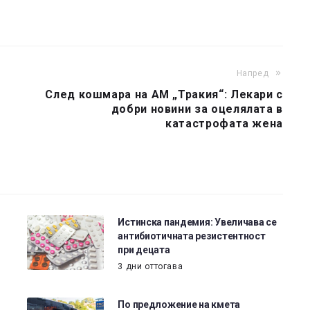
Напред
След кошмара на АМ „Тракия“: Лекари с
добри новини за оцелялата в
катастрофата жена
Истинска пандемия: Увеличава се
антибиотичната резистентност
при децата
3 дни оттогава
По предложение на кмета