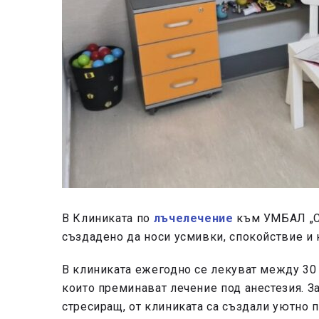
В Клиниката по
лъчелечение
към УМБАЛ „Св
създадено да носи усмивки, спокойствие и 
В клиниката ежегодно се лекуват между 30 
които преминават лечение под анестезия. З
стресиращ, от клиниката са създали уютно п