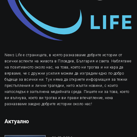
News Life е страницата, в която разказваме добрите истории от
всички аспекти на живота в Пловдив, България и света. Наблягаме
на позитивното около нас, на това, което ни трогва и ни кара да
вярваме, че с дружни усилия можем да изградим едно по-добро
бъдеще за всички ни. Тук няма да откриете информация за тежки
престъпления и лични трагедии, нито жълти новини, с които
напоследък е запълнена медийната среда. Пишете ни за това, което
ви вълнува, което ви трогва и ви прави впечатление, нека
разказваме заедно добрите истории около нас!
Актуално