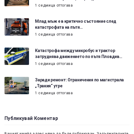
1 седмица оттогава
Млад мъж е в критично състояние след
катастрофата на пътя…
1 седмица оттогава
Катастрофа между микробус и трактор
затруднява движението по пътя Пловдив…
1 седмица оттогава
Заради ремонт: Ограничения по магистрала
„Тракия“ утре
1 седмица оттогава
Публикувай Коментар
Вашият имейл адрес няма да бъде публикуван.
Задължителните