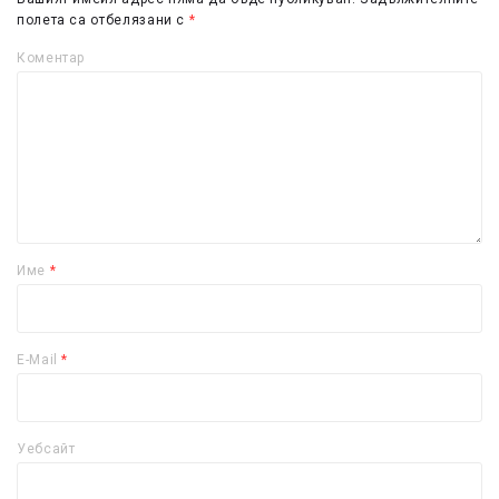
полета са отбелязани с
*
Коментар
Име
*
E-Mail
*
Уебсайт