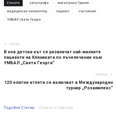
Етикети
катастрофа
магистрала Тракия
медицински хеликоптер
пациент
състояние
УМБАЛ Свети Георги
Назад
В нов детски кът се развличат най-малките
пациенти на Клиниката по лъчелечение към
УМБАЛ „Свети Георги“
Напред
120 елитни атлети се включват в Международен
турнир „Розаимпекс“
Подобни Статии
Повече от Автора