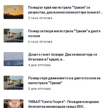
Пожарът край магистрала "Тракия" се
разраства, два военни хеликоптера помагат…
2 часа оттогава
Пожар затвори магистрала "Тракия" в двете
посоки
6 часа оттогава
Докато гасят пожари: Два хеликоптера се
блъснаха в Гърция, в…
4 дни оттогава
Пожар спря движението и в двете посоки на
магистрала "Тракия"
5 дни оттогава
УМБАЛ "Свети Георги" - Пловдив извършва
безплатна имунизация срещу RSV…