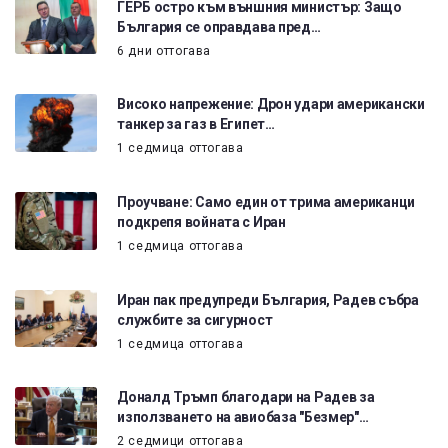
ГЕРБ остро към външния министър: Защо
България се оправдава пред…
6 дни оттогава
Високо напрежение: Дрон удари американски
танкер за газ в Египет…
1 седмица оттогава
Проучване: Само един от трима американци
подкрепя войната с Иран
1 седмица оттогава
Иран пак предупреди България, Радев събра
службите за сигурност
1 седмица оттогава
Доналд Тръмп благодари на Радев за
използването на авиобаза "Безмер"…
2 седмици оттогава