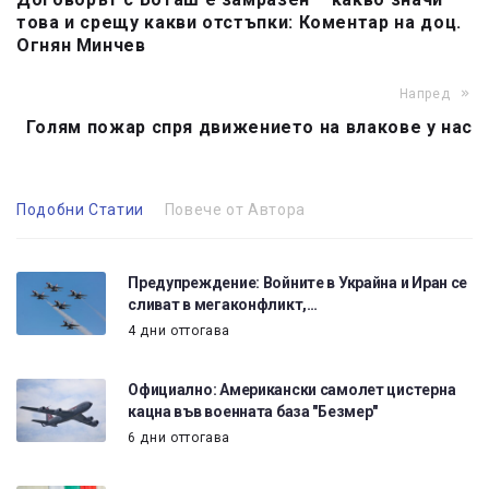
това и срещу какви отстъпки: Коментар на доц.
Огнян Минчев
Напред
Голям пожар спря движението на влакове у нас
Подобни Статии
Повече от Автора
Предупреждение: Войните в Украйна и Иран се
сливат в мегаконфликт,…
4 дни оттогава
Официално: Американски самолет цистерна
кацна във военната база "Безмер"
6 дни оттогава