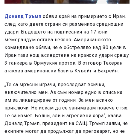
Доналд Тръмп
обяви край на примирието с Иран,
след като двете страни си размениха среднощни
удари. Бъдещето на подписания на 17 юни
меморандум остава неясно. Американското
командване обяви, че е обстреляло над 80 цели в
Иран тази нощ вследствие на ирански удари срещу
3 танкера в Ормузкия проток. В отговор Техеран
атакува американски бази в Кувейт и Бахрейн.
„Те са мръсни играчи, преследват всички,
включително мен. Аз съм номер едно в списъка
им за ликвидиране от години. За мен всичко
приключи. Не искам да се занимавам повече с тях.
Те са измет. Болни, зли и агресивни хора“, казва
Доналд Тръмп, президент на САЩ. Тръмп заяви, че
екипите могат да продължат да преговарят, но че