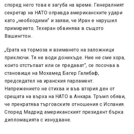
според него това е загуба на време. Генералният
секретар на НАТО оправда американските удари
като „необходими“ и заяви, че Иран е нарушил
примирието. Техеран обвинява в същото
Вашингтон.
„Ерата на тормоза и взимането на заложници
приключи. Тя не води доникъде. Ние не сме хора,
които отстъпват или се предават“, се посочва в
становище на Мохамед Багер Галибаф,
председател на иранския парламент.
Напрежението не стихва и във втория ден от
срещата на върха на НАТО в Анкара. Тръмп обяви,
че прекратява търговските отношения с Испания.
Според Мадрид американският президент бърка
дипломацията с изнудване.