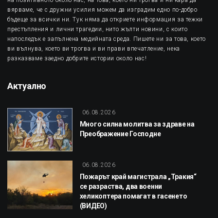
на позитивното около нас, на това, което ни трогва и ни кара да
вярваме, че с дружни усилия можем да изградим едно по-добро
бъдеще за всички ни. Тук няма да откриете информация за тежки
престъпления и лични трагедии, нито жълти новини, с които
напоследък е запълнена медийната среда. Пишете ни за това, което
ви вълнува, което ви трогва и ви прави впечатление, нека
разказваме заедно добрите истории около нас!
Актуално
06.08.2026
Много силна молитва за здраве на
Преображение Господне
06.08.2026
Пожарът край магистрала „Тракия“
се разраства, два военни
хеликоптера помагат в гасенето
(ВИДЕО)