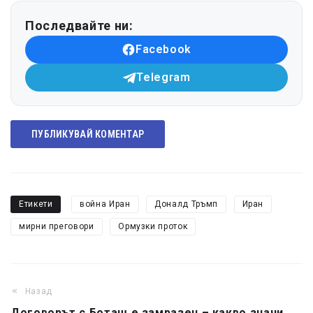
Последвайте ни:
Facebook
Telegram
ПУБЛИКУВАЙ КОМЕНТАР
Етикети
война Иран
Доналд Тръмп
Иран
мирни преговори
Ормузки проток
Назад
Договорът с Боташ е замразен – какво значи