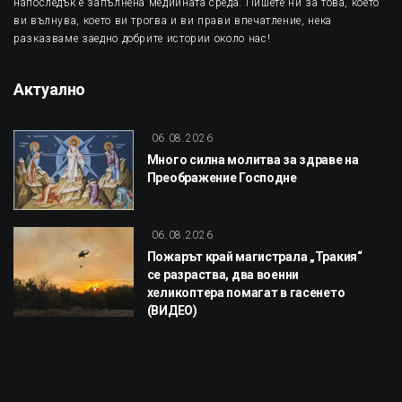
напоследък е запълнена медийната среда. Пишете ни за това, което
ви вълнува, което ви трогва и ви прави впечатление, нека
разказваме заедно добрите истории около нас!
Актуално
06.08.2026
Много силна молитва за здраве на
Преображение Господне
06.08.2026
Пожарът край магистрала „Тракия“
се разраства, два военни
хеликоптера помагат в гасенето
(ВИДЕО)