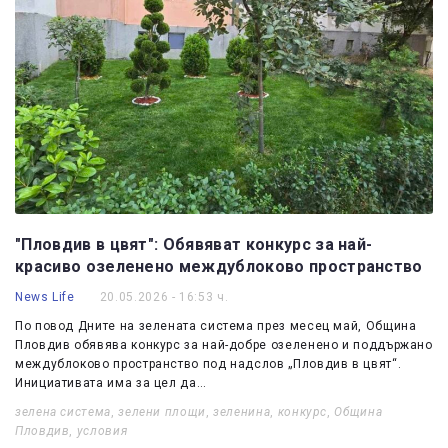
"Пловдив в цвят": Обявяват конкурс за най-
красиво озеленено междублоково пространство
News Life
20.05.2026 - 16:53 ч.
По повод Дните на зелената система през месец май, Община
Пловдив обявява конкурс за най-добре озеленено и поддържано
междублоково пространство под надслов „Пловдив в цвят“.
Инициативата има за цел да…
зелена система
,
зелени площи
,
зеленина
,
конкурс
,
Община
Пловдив
,
условия