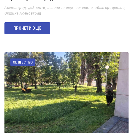
Асеновград
,
дейности
,
зелени площи
,
зеленина
,
облагородяване
,
Община Асеновград
ПРОЧЕТИ ОЩЕ
ОБЩЕСТВО