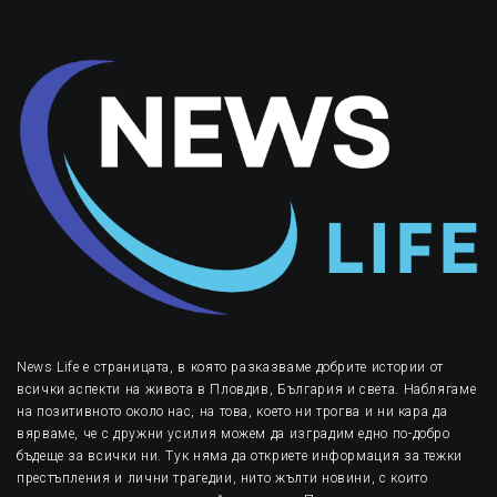
News Life е страницата, в която разказваме добрите истории от
всички аспекти на живота в Пловдив, България и света. Наблягаме
на позитивното около нас, на това, което ни трогва и ни кара да
вярваме, че с дружни усилия можем да изградим едно по-добро
бъдеще за всички ни. Тук няма да откриете информация за тежки
престъпления и лични трагедии, нито жълти новини, с които