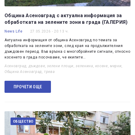
Община Асеновград с актуална информация за
обработката на зелените зони в града (ГАЛЕРИЯ)
News Life
27.05.2026 - 20:13 ч.
Актуална информация от община Асеновград по темата за
обработката на зелените зони, след края на продължителния
дъждовен период. Във връзка с многобройните сигнали, относно
косенето в града посочваме, че екипите…
Асеновград
,
дъждове
,
зелени площи
,
зеленина
,
косене
,
мерки
,
Община Асеновград
,
трева
ПРОЧЕТИ ОЩЕ
ОБЩЕСТВО