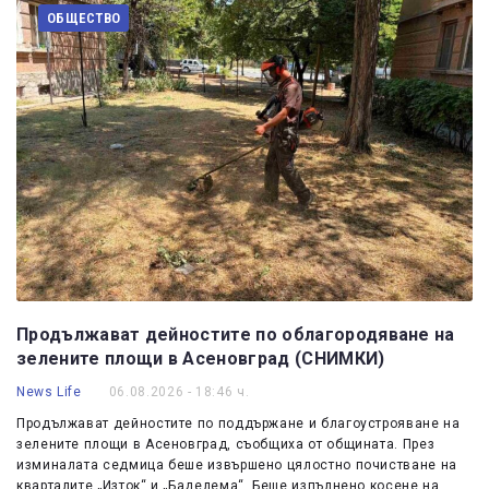
ОБЩЕСТВО
Продължават дейностите по облагородяване на
зелените площи в Асеновград (СНИМКИ)
News Life
06.08.2026 - 18:46 ч.
Продължават дейностите по поддържане и благоустрояване на
зелените площи в Асеновград, съобщиха от общината. През
изминалата седмица беше извършено цялостно почистване на
кварталите „Изток“ и „Баделема“. Беше изпълнено косене на…