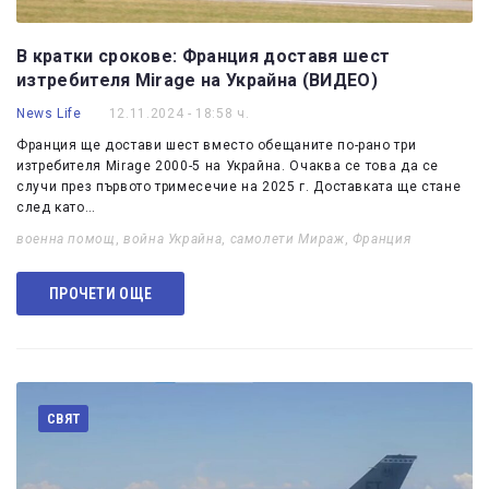
В кратки срокове: Франция доставя шест
изтребителя Mirage на Украйна (ВИДЕО)
News Life
12.11.2024 - 18:58 ч.
Франция ще достави шест вместо обещаните по-рано три
изтребителя Mirage 2000-5 на Украйна. Очаква се това да се
случи през първото тримесечие на 2025 г. Доставката ще стане
след като…
военна помощ
,
война Украйна
,
самолети Мираж
,
Франция
ПРОЧЕТИ ОЩЕ
СВЯТ