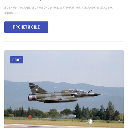
военна помощ
,
война Украйна
,
изтребител
,
самолети Мираж
,
Франция
ПРОЧЕТИ ОЩЕ
СВЯТ