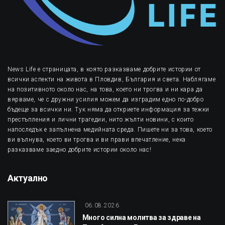
News Life е страницата, в която разказваме добрите истории от
всички аспекти на живота в Пловдив, България и света. Наблягаме
на позитивното около нас, на това, което ни трогва и ни кара да
вярваме, че с дружни усилия можем да изградим едно по-добро
бъдеще за всички ни. Тук няма да откриете информация за тежки
престъпления и лични трагедии, нито жълти новини, с които
напоследък е запълнена медийната среда. Пишете ни за това, което
ви вълнува, което ви трогва и ви прави впечатление, нека
разказваме заедно добрите истории около нас!
Актуално
06.08.2026
Много силна молитва за здраве на