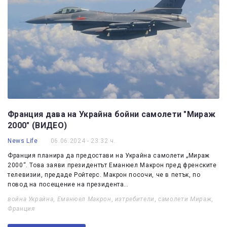
Франция дава на Украйна бойни самолети "Мираж
2000" (ВИДЕО)
News Life
06.06.2024 - 23:32 ч.
Франция планира да предостави на Украйна самолети „Мираж
2000“. Това заяви президентът Еманюел Макрон пред френските
телевизии, предаде Ройтерс. Макрон посочи, че в петък, по
повод на посещение на президента…
война Украйна
,
Еманюел Макрон
,
изтребители
,
самолети Мираж
,
Франция