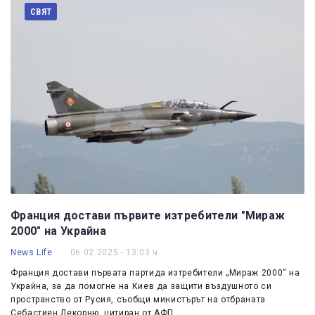
СВЯТ
Франция достави първите изтребители "Мираж
2000" на Украйна
News Life
06.02.2025 - 13:03 ч.
Франция достави първата партида изтребители „Мираж 2000“ на
Украйна, за да помогне на Киев да защити въздушното си
пространство от Русия, съобщи министърът на отбраната
Себастиен Лекорню, цитиран от АФП.…