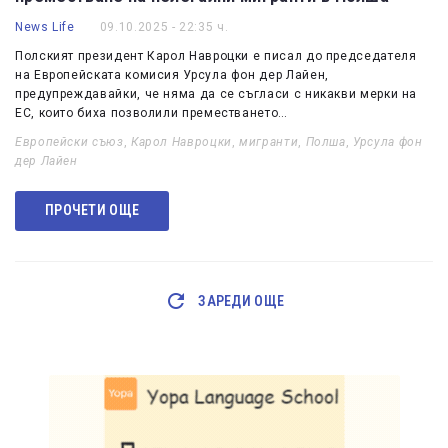
News Life
09.10.2025 - 22:35 ч.
Полският президент Карол Навроцки е писал до председателя
на Европейската комисия Урсула фон дер Лайен,
предупреждавайки, че няма да се съгласи с никакви мерки на
ЕС, които биха позволили преместването…
Европейски съюз
,
Карол Навроцки
,
мигранти
,
Полша
,
Урсула фон
дер Лайен
ПРОЧЕТИ ОЩЕ
ЗАРЕДИ ОЩЕ