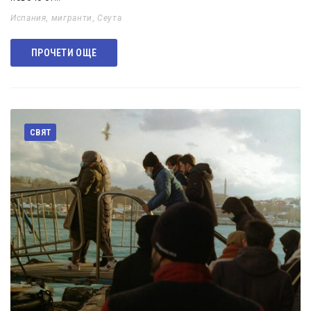
Испания
,
мигранти
,
Сеута
ПРОЧЕТИ ОЩЕ
СВЯТ