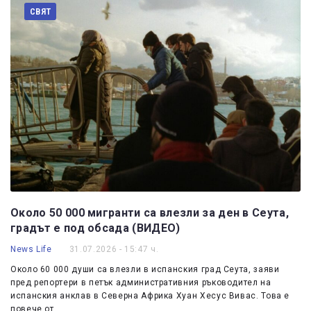
СВЯТ
Около 50 000 мигранти са влезли за ден в Сеута,
градът е под обсада (ВИДЕО)
News Life
31.07.2026 - 15:47 ч.
Около 60 000 души са влезли в испанския град Сеута, заяви
пред репортери в петък административния ръководител на
испанския анклав в Северна Африка Хуан Хесус Вивас. Това е
повече от…