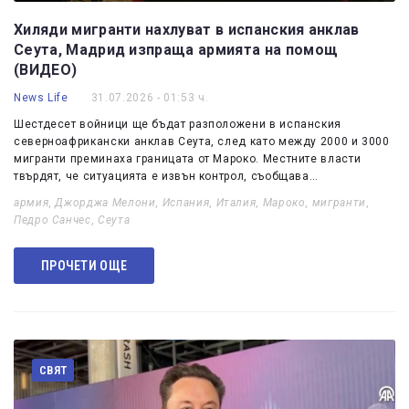
Хиляди мигранти нахлуват в испанския анклав
Сеута, Мадрид изпраща армията на помощ
(ВИДЕО)
News Life
31.07.2026 - 01:53 ч.
Шестдесет войници ще бъдат разположени в испанския
северноафрикански анклав Сеута, след като между 2000 и 3000
мигранти преминаха границата от Мароко. Местните власти
твърдят, че ситуацията е извън контрол, съобщава…
армия
,
Джорджа Мелони
,
Испания
,
Италия
,
Мароко
,
мигранти
,
Педро Санчес
,
Сеута
ПРОЧЕТИ ОЩЕ
СВЯТ