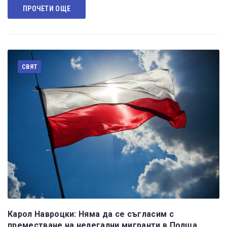
ПРОЧЕТИ ОЩЕ
СВЯТ
Карол Навроцки: Няма да се съгласим с
преместване на нелегални мигранти в Полша