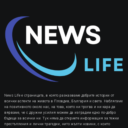
News Life е страницата, в която разказваме добрите истории от
всички аспекти на живота в Пловдив, България и света. Наблягаме
на позитивното около нас, на това, което ни трогва и ни кара да
вярваме, че с дружни усилия можем да изградим едно по-добро
бъдеще за всички ни. Тук няма да откриете информация за тежки
престъпления и лични трагедии, нито жълти новини, с които