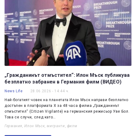
„Гражданинът отмъстител“: Илон Мъск публикува
безплатно забранен в Германия филм (ВИДЕО)
News Life
28.06.2026 - 14:44 ч.
Най-богатият човек на планетата Илон Мъск направи безплатно
достъпен в платформата X за 48 часа филма „Гражданинът
отмъстител“ (Citizen Vigilante) на германския режисьор Уве Бол.
Това се случи, след като…
Германия
,
Илон Мъск
,
мигранти
,
филм