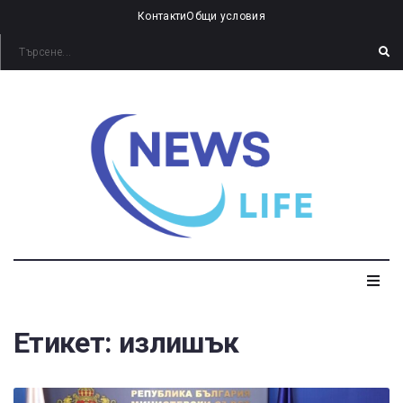
Контакти
Общи условия
Етикет:
излишък