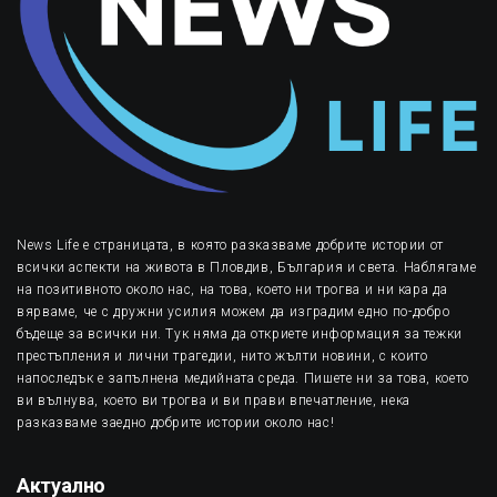
News Life е страницата, в която разказваме добрите истории от
всички аспекти на живота в Пловдив, България и света. Наблягаме
на позитивното около нас, на това, което ни трогва и ни кара да
вярваме, че с дружни усилия можем да изградим едно по-добро
бъдеще за всички ни. Тук няма да откриете информация за тежки
престъпления и лични трагедии, нито жълти новини, с които
напоследък е запълнена медийната среда. Пишете ни за това, което
ви вълнува, което ви трогва и ви прави впечатление, нека
разказваме заедно добрите истории около нас!
Актуално