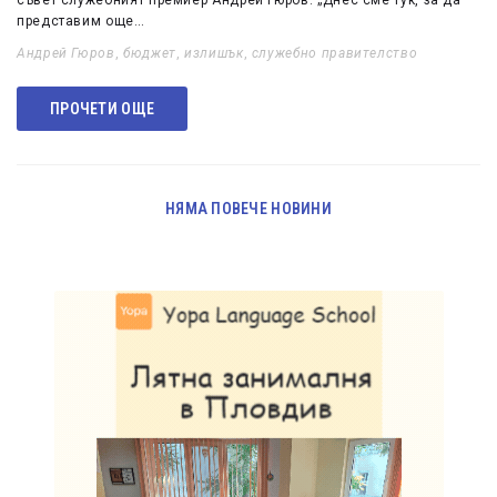
съвет служебният премиер Андрей Гюров. „Днес сме тук, за да
представим още…
Андрей Гюров
,
бюджет
,
излишък
,
служебно правителство
ПРОЧЕТИ ОЩЕ
НЯМА ПОВЕЧЕ НОВИНИ